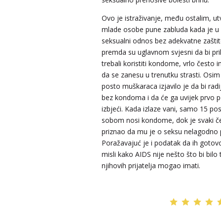
Ovo je istraživanje, među ostalim, ut
mlade osobe pune zabluda kada je u 
LUCIJA
/ Kod #136
seksualni odnos bez adekvatne zašti
Tarot savjetnik je zauzet
premda su uglavnom svjesni da bi pr
trebali koristiti kondome, vrlo često
TEHNIKE:
sudbinske karte, anđeoske poruke
da se zanesu u trenutku strasti. Osim
Broj tel: 064/600-600
posto muškaraca izjavilo je da bi rad
tel:0,93€ - mob:1,12€ min
bez kondoma i da će ga uvijek prvo p
izbjeći. Kada izlaze vani, samo 15 po
sobom nosi kondome, dok je svaki čet
priznao da mu je o seksu nelagodno p
ELA
/ Kod 151
Poražavajuć je i podatak da ih gotov
Tarot savjetnik je zauzet
misli kako AIDS nije nešto što bi bilo
njihovih prijatelja mogao imati.
TEHNIKE:
astrologija, tarot, numerološki tarot, visak
feng shui numerologija, anđeoski brojevi, tumačenje
snova, rune, kristali, reiki, terapija bojama, anđeoske
karte, iscjeljivanje anđeoskim energijama
Broj tel: 064/600-600
tel:0,93€ - mob:1,12€ min