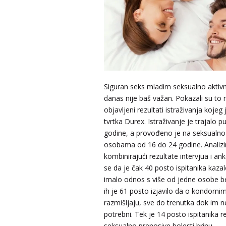
Siguran seks mladim seksualno akti
danas nije baš važan. Pokazali su to
objavljeni rezultati istraživanja kojeg
tvrtka Durex. Istraživanje je trajalo p
godine, a provođeno je na seksualno
osobama od 16 do 24 godine. Analizir
kombinirajući rezultate intervjua i an
se da je čak 40 posto ispitanika kaza
imalo odnos s više od jedne osobe be
ih je 61 posto izjavilo da o kondomim
razmišljaju, sve do trenutka dok im 
potrebni. Tek je 14 posto ispitanika r
seksualno prenosive bolesti brinu.