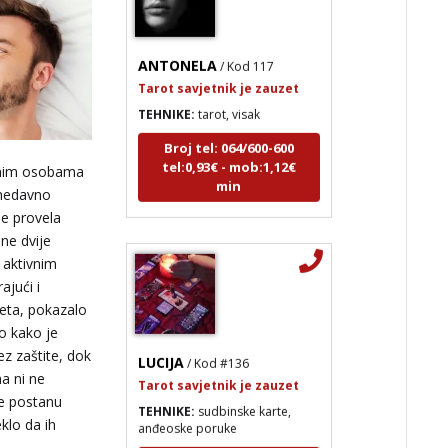
ANTONELA
/ Kod 117
Tarot savjetnik je zauzet
TEHNIKE:
tarot, visak
Broj tel: 064/600-600
tel:0,93€ - mob:1,12€
min
vnim osobama
 nedavno
 je provela
une dvije
 aktivnim
ajući i
keta, pokazalo
lo kako je
LUCIJA
/ Kod #136
z zaštite, dok
Tarot savjetnik je zauzet
a ni ne
TEHNIKE:
sudbinske karte,
ne postanu
anđeoske poruke
eklo da ih
Broj tel: 064/600-600