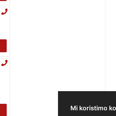
ANTONELA
/ Kod 117
Tarot savjetnik je zauzet
TEHNIKE:
tarot, visak
Broj tel: 064/600-600
tel:0,93€ - mob:1,12€
min
,
Mi koristimo ko