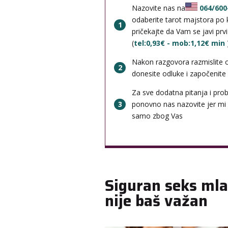
Nazovite nas na
064/600
odaberite tarot majstora po k
1
pričekajte da Vam se javi prv
(
tel:0,93€ - mob:1,12€ min
Nakon razgovora razmislite 
2
donesite odluke i započenite b
Za sve dodatna pitanja i pro
3
ponovno nas nazovite jer mi
samo zbog Vas
Siguran seks mla
nije baš važan