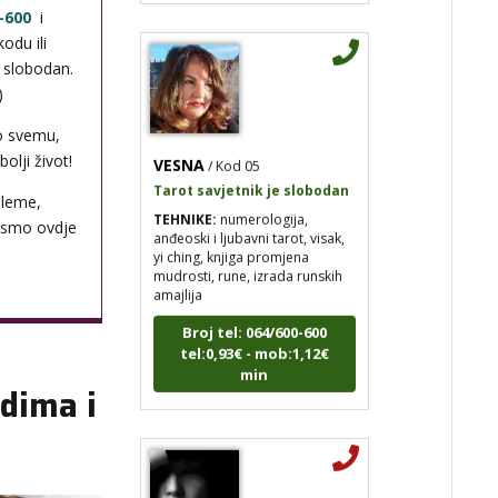
-600
i
odu ili
i slobodan.
)
o svemu,
VESNA
/ Kod 05
olji život!
Tarot savjetnik je slobodan
bleme,
TEHNIKE:
numerologija,
anđeoski i ljubavni tarot, visak,
 smo ovdje
yi ching, knjiga promjena
mudrosti, rune, izrada runskih
amajlija
Broj tel: 064/600-600
tel:0,93€ - mob:1,12€
min
dima i