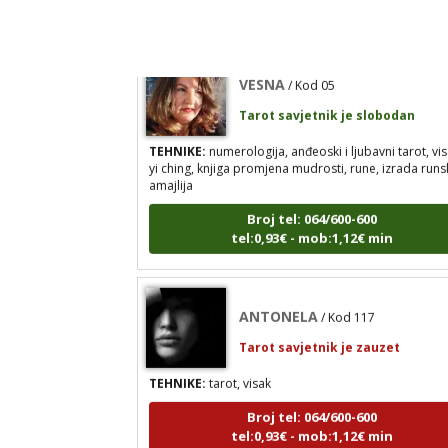
VESNA
/ Kod 05
Tarot savjetnik je slobodan
TEHNIKE:
numerologija, anđeoski i ljubavni tarot, vis
yi ching, knjiga promjena mudrosti, rune, izrada runs
amajlija
Broj tel: 064/600-600
tel:0,93€ - mob:1,12€ min
ANTONELA
/ Kod 117
Tarot savjetnik je zauzet
TEHNIKE:
tarot, visak
Broj tel: 064/600-600
tel:0,93€ - mob:1,12€ min