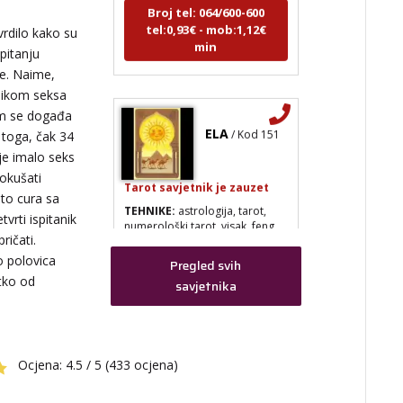
tel:0,93€ - mob:1,12€
vrdilo kako su
min
pitanju
te. Naime,
ilikom seksa
 im se događa
ELA
/ Kod 151
 toga, čak 34
ije imalo seks
Tarot savjetnik je zauzet
okušati
TEHNIKE:
astrologija, tarot,
sto cura sa
numerološki tarot, visak, feng
vrti ispitanik
shui numerologija, anđeoski
ričati.
brojevi, tumačenje snova, rune,
kristali, reiki, terapija bojama,
o polovica
Pregled svih
anđeoske karte, iscjeljivanje
 tko od
savjetnika
anđeoskim energijama
,
Broj tel: 064/600-600
tel:0,93€ - mob:1,12€
min
Ocjena:
4.5 / 5 (433 ocjena)