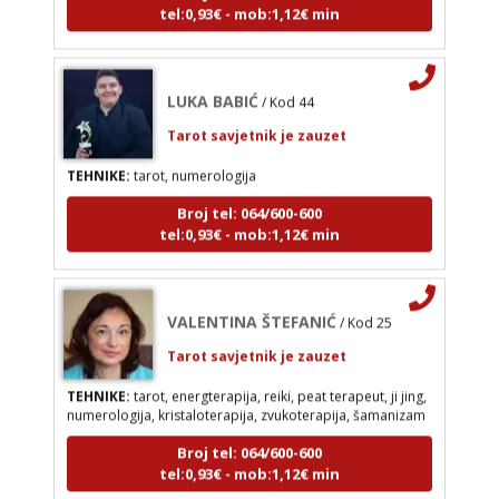
Broj tel: 064/600-600
tel:0,93€ - mob:1,12€ min
LUKA BABIĆ
/ Kod 44
Tarot savjetnik je zauzet
TEHNIKE:
tarot, numerologija
VALENTINA ŠTEFANIĆ
/ Kod 25
Broj tel: 064/600-600
Tarot savjetnik je zauzet
tel:0,93€ - mob:1,12€ min
TEHNIKE:
tarot, energterapija, reiki, peat terapeut,
ji jing, numerologija, kristaloterapija, zvukoterapija,
šamanizam
VALENTINA ŠTEFANIĆ
/ Kod 25
Broj tel: 064/600-600
tel:0,93€ - mob:1,12€ min
Tarot savjetnik je zauzet
TEHNIKE:
tarot, energterapija, reiki, peat terapeut, ji jing,
numerologija, kristaloterapija, zvukoterapija, šamanizam
Broj tel: 064/600-600
VESNA
/ Kod 05
tel:0,93€ - mob:1,12€ min
Tarot savjetnik je slobodan