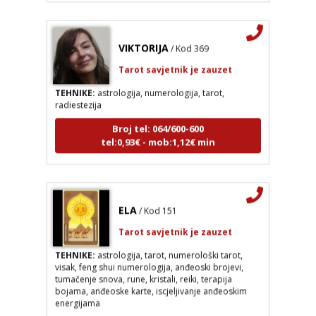
VIKTORIJA
/ Kod 369
Tarot savjetnik je zauzet
TEHNIKE:
astrologija, numerologija, tarot,
radiestezija
Broj tel: 064/600-600
tel:0,93€ - mob:1,12€ min
VIKTORIJA
/ Kod 369
ELA
/ Kod 151
Tarot savjetnik je zauzet
Tarot savjetnik je zauzet
TEHNIKE:
astrologija, numerologija, tarot, radiestezija
TEHNIKE:
astrologija, tarot, numerološki tarot,
visak, feng shui numerologija, anđeoski brojevi,
Broj tel: 064/600-600
tumačenje snova, rune, kristali, reiki, terapija
tel:0,93€ - mob:1,12€ min
bojama, anđeoske karte, iscjeljivanje anđeoskim
energijama
Broj tel: 064/600-600