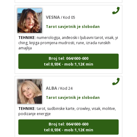
TEHNIKE:
numerologija, anđeoski i ljubavni tarot,
visak, yi ching, knjiga promjena mudrosti, rune,
VESNA
izrada runskih amajlija
/ Kod 05
Tarot savjetnik je slobodan
Broj tel: 064/600-600
tel:0,93€ - mob:1,12€ min
TEHNIKE:
numerologija, anđeoski i ljubavni tarot, visak, yi
ching, knjiga promjena mudrosti, rune, izrada runskih
amajlija
Broj tel: 064/600-600
ALBA
/ Kod 24
tel:0,93€ - mob:1,12€ min
Tarot savjetnik je slobodan
TEHNIKE:
tarot, sudbinske karte, crowley, visak,
molitve, podizanje energije
ALBA
/ Kod 24
Tarot savjetnik je slobodan
Broj tel: 064/600-600
tel:0,93€ - mob:1,12€ min
TEHNIKE:
tarot, sudbinske karte, crowley, visak, molitve,
podizanje energije
Broj tel: 064/600-600
tel:0,93€ - mob:1,12€ min
ALISA
/ Kod 106