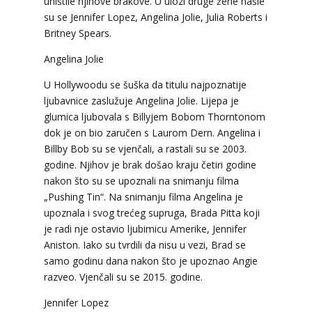
uništile njihove brakove. U ulozi druge žene našle
su se Jennifer Lopez, Angelina Jolie, Julia Roberts i
Britney Spears.
Angelina Jolie
U Hollywoodu se šuška da titulu najpoznatije
ljubavnice zaslužuje Angelina Jolie. Lijepa je
glumica ljubovala s Billyjem Bobom Thorntonom
dok je on bio zaručen s Laurom Dern. Angelina i
Billby Bob su se vjenčali, a rastali su se 2003.
godine. Njihov je brak došao kraju četiri godine
nakon što su se upoznali na snimanju filma
„Pushing Tin“. Na snimanju filma Angelina je
upoznala i svog trećeg supruga, Brada Pitta koji
je radi nje ostavio ljubimicu Amerike, Jennifer
Aniston. Iako su tvrdili da nisu u vezi, Brad se
VIKTORIJA
/ Kod 369
samo godinu dana nakon što je upoznao Angie
razveo. Vjenčali su se 2015. godine.
Tarot savjetnik je zauzet
TEHNIKE:
astrologija, numerologija, tarot,
Jennifer Lopez