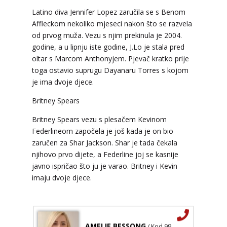
radiestezija
Latino diva Jennifer Lopez zaručila se s Benom
Broj tel: 064/600-600
Affleckom nekoliko mjeseci nakon što se razvela
tel:0,93€ - mob:1,12€ min
od prvog muža. Vezu s njim prekinula je 2004.
godine, a u lipnju iste godine, J.Lo je stala pred
oltar s Marcom Anthonyjem. Pjevač kratko prije
toga ostavio suprugu Dayanaru Torres s kojom
ELA
/ Kod 151
je ima dvoje djece.
Tarot savjetnik je zauzet
Britney Spears
TEHNIKE:
astrologija, tarot, numerološki tarot,
visak, feng shui numerologija, anđeoski brojevi,
Britney Spears vezu s plesačem Kevinom
tumačenje snova, rune, kristali, reiki, terapija
Federlineom započela je još kada je on bio
bojama, anđeoske karte, iscjeljivanje anđeoskim
zaručen za Shar Jackson. Shar je tada čekala
energijama
njihovo prvo dijete, a Federline joj se kasnije
Broj tel: 064/600-600
javno ispričao što ju je varao. Britney i Kevin
tel:0,93€ - mob:1,12€ min
imaju dvoje djece.
AMELIE BESSONG
/ Kod 99