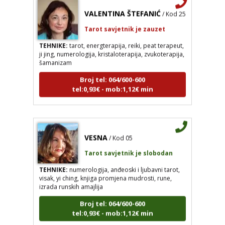
VALENTINA ŠTEFANIĆ
/ Kod 25
Tarot savjetnik je zauzet
TEHNIKE:
tarot, energterapija, reiki, peat terapeut,
ji jing, numerologija, kristaloterapija, zvukoterapija,
šamanizam
Broj tel: 064/600-600
tel:0,93€ - mob:1,12€ min
VESNA
/ Kod 05
Tarot savjetnik je slobodan
TEHNIKE:
numerologija, anđeoski i ljubavni tarot,
visak, yi ching, knjiga promjena mudrosti, rune,
izrada runskih amajlija
Broj tel: 064/600-600
tel:0,93€ - mob:1,12€ min