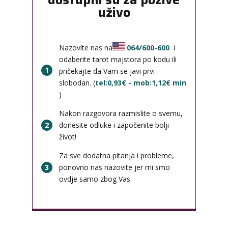
uživo
Nazovite nas na
064/600-600
i
odaberite tarot majstora po kodu ili
1
pričekajte da Vam se javi prvi
slobodan. (
tel:0,93€ - mob:1,12€ min
)
Nakon razgovora razmislite o svemu,
2
donesite odluke i započenite bolji
život!
Za sve dodatna pitanja i probleme,
3
ponovno nas nazovite jer mi smo
ovdje samo zbog Vas