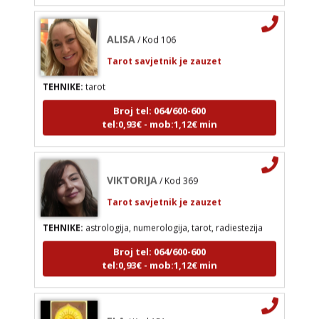
Tarot savjetnik je zauzet
TEHNIKE:
tarot
ALISA
/ Kod 106
Broj tel: 064/600-600
Tarot savjetnik je zauzet
tel:0,93€ - mob:1,12€ min
TEHNIKE:
tarot
Broj tel: 064/600-600
tel:0,93€ - mob:1,12€ min
VIKTORIJA
/ Kod 369
Tarot savjetnik je zauzet
TEHNIKE:
astrologija, numerologija, tarot, radiestezija
Broj tel: 064/600-600
tel:0,93€ - mob:1,12€ min
ELA
/ Kod 151