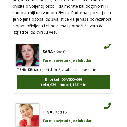
ovisite o voljenoj osobi i da morate biti odgovorniji i
TEHNIKE:
astrologija, numerlogija, tarot
samostalniji u stvarnom životu. Radosna spoznaja da
Broj tel: 064/600-600
je voljena osoba još živa ističe da je vaša povezanost
tel:0,93€ - mob:1,12€ min
s njom oživljena i obnovljena i pomoći će vam da
izgradite još čvršću vezu.
SARA
/ Kod 01
Tarot savjetnik je slobodan
TEHNIKE:
tarot, keltski križ, visak, anđeoske karte
Broj tel: 064/600-600
tel:0,93€ - mob:1,12€ min
TINA
/ Kod 16
Tarot savjetnik je slobodan
TEHNIKE:
psihološki razgovori, sudbinske karte, tarot,