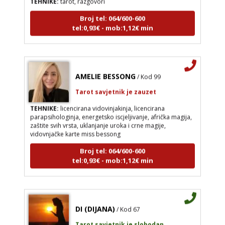
Broj tel: 064/600-600
tel:0,93€ - mob:1,12€ min
AMELIE BESSONG
/ Kod 99
Tarot savjetnik je zauzet
TEHNIKE:
licencirana vidovinjakinja, licencirana
parapsihologinja, energetsko iscjeljivanje, afrička magija,
zaštite svih vrsta, uklanjanje uroka i crne magije,
vidovnjačke karte miss bessong
Broj tel: 064/600-600
tel:0,93€ - mob:1,12€ min
DI (DIJANA)
/ Kod 67
Tarot savjetnik je slobodan