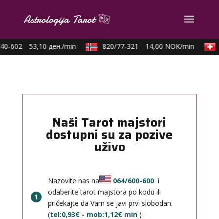
40-602
53,10 ден./min
820/77-321
14,00 NOK/min
Naši Tarot majstori
dostupni su za pozive
uživo
Nazovite nas na
064/600-600
i
odaberite tarot majstora po kodu ili
1
pričekajte da Vam se javi prvi slobodan.
(
tel:0,93€ - mob:1,12€ min
)