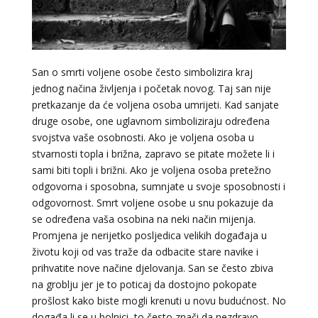
San o smrti voljene osobe često simbolizira kraj
jednog načina življenja i početak novog. Taj san nije
AMELIE BESSONG
/ Kod 99
pretkazanje da će voljena osoba umrijeti. Kad sanjate
druge osobe, one uglavnom simboliziraju određena
Tarot savjetnik je zauzet
svojstva vaše osobnosti. Ako je voljena osoba u
TEHNIKE:
licencirana vidovinjakinja, licencirana
stvarnosti topla i brižna, zapravo se pitate možete li i
parapsihologinja, energetsko iscjeljivanje, afrička magija,
sami biti topli i brižni. Ako je voljena osoba pretežno
zaštite svih vrsta, uklanjanje uroka i crne magije,
vidovnjačke karte miss bessong
odgovorna i sposobna, sumnjate u svoje sposobnosti i
odgovornost. Smrt voljene osobe u snu pokazuje da
Broj tel: 064/600-600
se određena vaša osobina na neki način mijenja.
tel:0,93€ - mob:1,12€ min
Promjena je nerijetko posljedica velikih događaja u
životu koji od vas traže da odbacite stare navike i
prihvatite nove načine djelovanja. San se često zbiva
na groblju jer je to poticaj da dostojno pokopate
DI (DIJANA)
/ Kod 67
prošlost kako biste mogli krenuti u novu budućnost. No
Tarot savjetnik je slobodan
događa li se u bolnici, to često znači da nezdravo