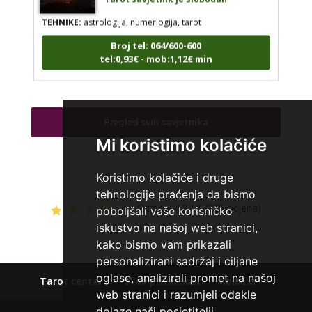
TEHNIKE:
astrologija, numerlogija, tarot
Broj tel: 064/600-600
tel:0,93€ - mob:1,12€ min
SARA
/ Kod 01
Pregled svih savjetnika
Tarot savjetnik je slobodan
Mi koristimo kolačiće
TEHNIKE:
tarot, keltski križ, visak, anđeoske karte
Koristimo kolačiće i druge
Broj tel: 064/600-600
tehnologije praćenja da bismo
tel:0,93€ - mob:1,12€ min
Ocjena:
4.8 / 5 (325 ocjena)
poboljšali vaše korisničko
iskustvo na našoj web stranici,
kako bismo vam prikazali
personalizirani sadržaj i ciljane
TINA
/ Kod 16
oglase, analizirali promet na našoj
Tarot centar
Polica privatnosti
Kolačići
Tarot savjetnik je slobodan
web stranici i razumjeli odakle
dolaze naši posjetitelji.
TEHNIKE:
psihološki razgovori, sudbinske karte, tarot,