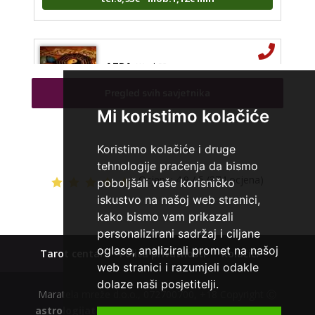
AZRA
/ Kod 02
Tarot savjetnik je zauzet
Pregled svih savjetnika
TEHNIKE:
visak, tarot, vidovitost, ljubavna predviđanja
Mi koristimo kolačiće
Broj tel: 064/600-600
tel:0,93€ - mob:1,12€ min
Koristimo kolačiće i druge
tehnologije praćenja da bismo
Ocjena:
4.9 / 5 (374 ocjena)
poboljšali vaše korisničko
iskustvo na našoj web stranici,
NINA
/ Kod 43
kako bismo vam prikazali
personalizirani sadržaj i ciljane
Tarot savjetnik je slobodan
oglase, analizirali promet na našoj
Tarot centar
Polica privatnosti
Kolačići
TEHNIKE:
tarot, vidovitost, tumečenje snova,
web stranici i razumjeli odakle
numerologija
dolaze naši posjetitelji.
Broj tel: 064/600-600
Maratela mreže d.o.o., 072700700, +18 Copyright Ⓒ
tel:0,93€ - mob:1,12€ min
astrologijatarot.com
| Usluge smiju koristiti osobe