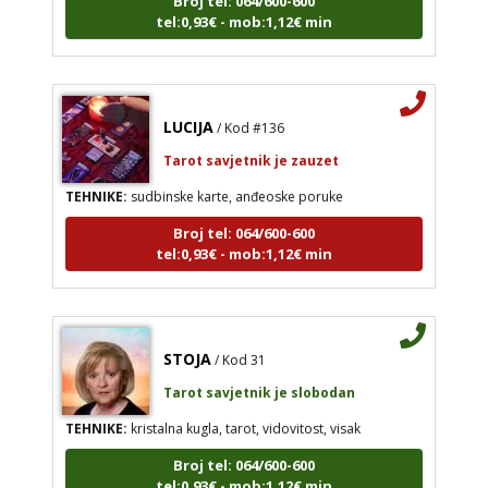
tel:0,93€ - mob:1,12€ min
LUCIJA
/ Kod #136
Tarot savjetnik je zauzet
TEHNIKE:
sudbinske karte, anđeoske poruke
Broj tel: 064/600-600
tel:0,93€ - mob:1,12€ min
STOJA
/ Kod 31
Tarot savjetnik je slobodan
TEHNIKE:
kristalna kugla, tarot, vidovitost, visak
Broj tel: 064/600-600
tel:0,93€ - mob:1,12€ min