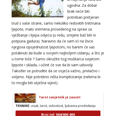
Broj tel: 064/600-600
ugodna. Za dobar
tel:0,93€ - mob:1,12€ min
brak neće biti
potreban pretjeran
trud s vaše strane, samo nekoliko redovitih tretmana
ljepote, malo vremena provedenog na spravi za
STOJA
/ Kod 31
vježbanje i lijepa odjeća (u redu, smijete baš biti ni
Tarot savjetnik je slobodan
potpuna gadura). Naravno da će vam ići na živce
njegova opsjednutost ljepotom, no barem će vas
TEHNIKE:
kristalna kugla, tarot, vidovitost, visak
potaknuti da bude u svojem najboljem izdanju, a što je
Broj tel: 064/600-600
u tome loše ? Samo okružite tog muškarca svijetom
tel:0,93€ - mob:1,12€ min
ljepote i sklada, i učinit će sve da bi vam udovolji
Također se potrudite da se osjeća važno, privlačno i
voljeno. Nije potrebno ništa kompliciranije (nekima bi
to mogla biti utješna vijest).
AZRA
/ Kod 02
Tarot savjetnik je zauzet
TEHNIKE:
visak, tarot, vidovitost, ljubavna predviđanja
Broj tel: 064/600-600