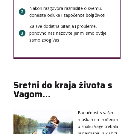
Nakon razgovora razmislite o svemu,
2
donesite odluke i započenite bolji život!
Za sve dodatna pitanja i probleme,
3
ponovno nas nazovite jer mi smo ovdje
samo zbog Vas
Sretni do kraja života s
Vagom…
LUCIJA
/ Kod #136
Budućnost s vašim
Tarot savjetnik je zauzet
muškarcem rođenim
u znaku Vage trebala
TEHNIKE:
sudbinske karte, anđeoske poruke
bi najmanju ruku biti