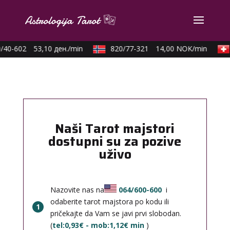
/40-602
53,10 ден./min
820/77-321
14,00 NOK/min
Naši Tarot majstori
dostupni su za pozive
uživo
Nazovite nas na
064/600-600
i
odaberite tarot majstora po kodu ili
1
pričekajte da Vam se javi prvi slobodan.
(
tel:0,93€ - mob:1,12€ min
)