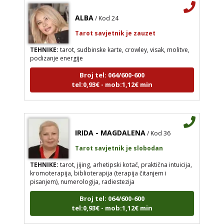
ALBA
/ Kod 24
Tarot savjetnik je zauzet
TEHNIKE:
tarot, sudbinske karte, crowley, visak, molitve,
podizanje energije
Broj tel: 064/600-600
tel:0,93€ - mob:1,12€ min
IRIDA - MAGDALENA
/ Kod 36
Tarot savjetnik je slobodan
TEHNIKE:
tarot, jijing, arhetipski kotač, praktična intuicija,
kromoterapija, biblioterapija (terapija čitanjem i
pisanjem), numerologija, radiestezija
Broj tel: 064/600-600
tel:0,93€ - mob:1,12€ min