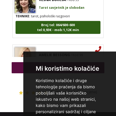
Tarot savjetnik je slobodan
TEHNIKE:
tarot, psihološki razgovori
Broj tel: 064/600-600
tel:0,93€ - mob:1,12€ min
AMELIE BESSONG
/ Kod 99
Tarot savjetnik je zauzet
Mi koristimo kolačiće
Pregled svih savjetnika
TEHNIKE:
licencirana vidovinjakinja, licencirana
parapsihologinja, energetsko iscjeljivanje, afrička magija,
zaštite svih vrsta, uklanjanje uroka i crne magije,
Koristimo kolačiće i druge
vidovnjačke karte miss bessong
tehnologije praćenja da bismo
Broj tel: 064/600-600
Ocjena:
4.7 / 5 (311 ocjena)
poboljšali vaše korisničko
tel:0,93€ - mob:1,12€ min
iskustvo na našoj web stranici,
kako bismo vam prikazali
personalizirani sadržaj i ciljane