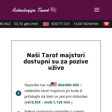
0-602
53,10 ден./min
820/77-321
14,00 NOK/min
0
Naši Tarot majstori
dostupni su za pozive
uživo
Nazovite nas na
064/600-600
i
odaberite tarot majstora po kodu ili
1
pričekajte da Vam se javi prvi slobodan.
(
tel:0,93€ - mob:1,12€ min
)
Nakon razgovora razmislite o svemu,