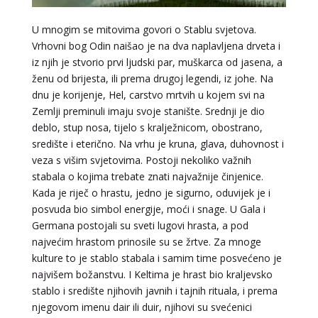
U mnogim se mitovima govori o Stablu svjetova.
Vrhovni bog Odin naišao je na dva naplavljena drveta i
iz njih je stvorio prvi ljudski par, muškarca od jasena, a
ženu od brijesta, ili prema drugoj legendi, iz johe. Na
dnu je korijenje, Hel, carstvo mrtvih u kojem svi na
Zemlji preminuli imaju svoje stanište. Srednji je dio
deblo, stup nosa, tijelo s kralježnicom, obostrano,
središte i eterično. Na vrhu je kruna, glava, duhovnost i
veza s višim svjetovima. Postoji nekoliko važnih
DENI
/ Kod 15
stabala o kojima trebate znati najvažnije činjenice.
Kada je riječ o hrastu, jedno je sigurno, oduvijek je i
Tarot savjetnik je zauzet
posvuda bio simbol energije, moći i snage. U Gala i
TEHNIKE:
tarot, tarot marseille, ljubavni tarot, visak
Germana postojali su sveti lugovi hrasta, a pod
najvećim hrastom prinosile su se žrtve. Za mnoge
Broj tel: 064/600-600
tel:0,93€ - mob:1,12€ min
kulture to je stablo stabala i samim time posvećeno je
najvišem božanstvu. I Keltima je hrast bio kraljevsko
stablo i središte njihovih javnih i tajnih rituala, i prema
njegovom imenu dair ili duir, njihovi su svećenici