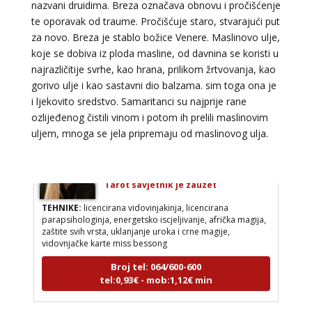
nazvani druidima. Breza označava obnovu i pročišćenje
VESNA BURCSA
/ Kod 55
te oporavak od traume. Pročišćuje staro, stvarajući put
Tarot savjetnik je slobodan
za novo. Breza je stablo božice Venere. Maslinovo ulje,
TEHNIKE:
tarot, psihološki razgovori
koje se dobiva iz ploda masline, od davnina se koristi u
najrazličitije svrhe, kao hrana, prilikom žrtvovanja, kao
Broj tel: 064/600-600
gorivo ulje i kao sastavni dio balzama. sim toga ona je
tel:0,93€ - mob:1,12€ min
i ljekovito sredstvo. Samaritanci su najprije rane
ozlijeđenog čistili vinom i potom ih prelili maslinovim
uljem, mnoga se jela pripremaju od maslinovog ulja.
AMELIE BESSONG
/ Kod 99
Tarot savjetnik je zauzet
TEHNIKE:
licencirana vidovinjakinja, licencirana
parapsihologinja, energetsko iscjeljivanje, afrička magija,
zaštite svih vrsta, uklanjanje uroka i crne magije,
vidovnjačke karte miss bessong
Broj tel: 064/600-600
tel:0,93€ - mob:1,12€ min