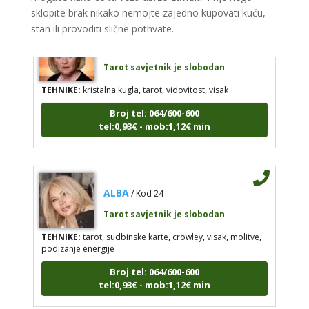
sklopite brak nikako nemojte zajedno kupovati kuću,
stan ili provoditi slične pothvate.
STOJA
/ Kod 31
Tarot savjetnik je slobodan
TEHNIKE:
kristalna kugla, tarot, vidovitost, visak
Broj tel: 064/600-600
tel:0,93€ - mob:1,12€ min
ALBA
/ Kod 24
Tarot savjetnik je slobodan
TEHNIKE:
tarot, sudbinske karte, crowley, visak, molitve,
podizanje energije
Broj tel: 064/600-600
tel:0,93€ - mob:1,12€ min