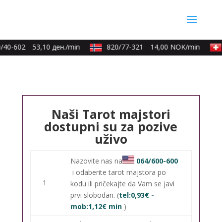
/40-602
53,10 ден./min
820/77-321
14,00 NOK/min
Naši Tarot majstori
dostupni su za pozive
uživo
Nazovite nas na
064/600-600
i odaberite tarot majstora po
1
kodu ili pričekajte da Vam se javi
prvi slobodan. (
tel:0,93€ -
mob:1,12€ min
)