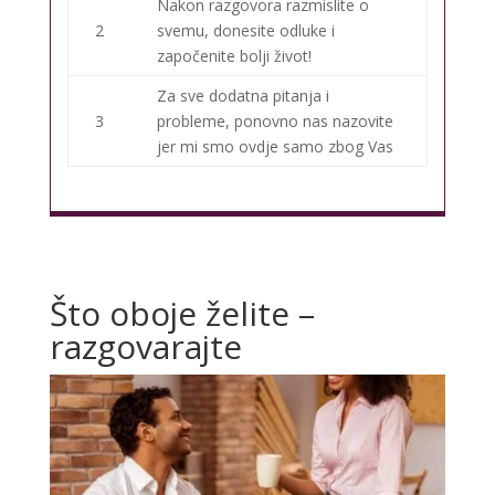
Nakon razgovora razmislite o
2
svemu, donesite odluke i
započenite bolji život!
Za sve dodatna pitanja i
3
probleme, ponovno nas nazovite
jer mi smo ovdje samo zbog Vas
Što oboje želite –
razgovarajte