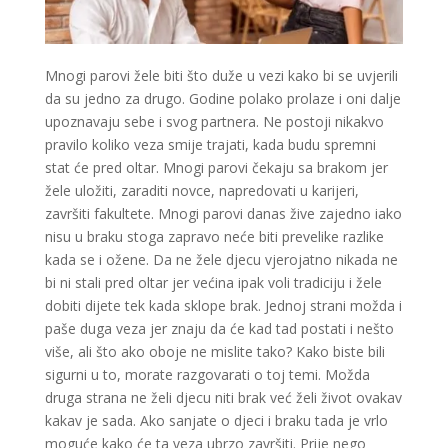
Mnogi parovi žele biti što duže u vezi kako bi se uvjerili
KRISTINA
/ Kod 160
da su jedno za drugo. Godine polako prolaze i oni dalje
Tarot savjetnik je slobodan
upoznavaju sebe i svog partnera. Ne postoji nikakvo
pravilo koliko veza smije trajati, kada budu spremni
TEHNIKE:
asrologija; numerologija, tarot
stat će pred oltar. Mnogi parovi čekaju sa brakom jer
Broj tel: 064/600-600
žele uložiti, zaraditi novce, napredovati u karijeri,
tel:0,93€ - mob:1,12€ min
završiti fakultete. Mnogi parovi danas žive zajedno iako
nisu u braku stoga zapravo neće biti prevelike razlike
kada se i ožene. Da ne žele djecu vjerojatno nikada ne
bi ni stali pred oltar jer većina ipak voli tradiciju i žele
DINA
/ Kod 38
dobiti dijete tek kada sklope brak. Jednoj strani možda i
Tarot savjetnik je zauzet
paše duga veza jer znaju da će kad tad postati i nešto
više, ali što ako oboje ne mislite tako? Kako biste bili
TEHNIKE:
numerologija, tarot, sudbinske karte
sigurni u to, morate razgovarati o toj temi. Možda
Broj tel: 064/600-600
druga strana ne želi djecu niti brak već želi život ovakav
tel:0,93€ - mob:1,12€ min
kakav je sada. Ako sanjate o djeci i braku tada je vrlo
moguće kako će ta veza ubrzo završiti. Prije nego