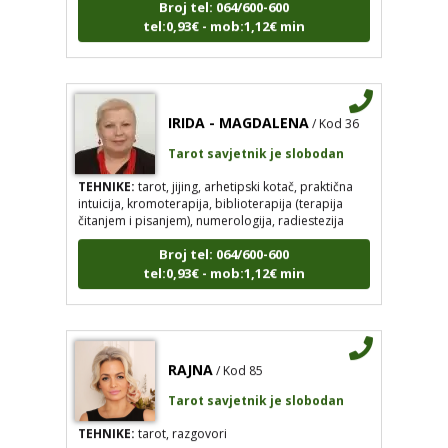
tel:0,93€ - mob:1,12€ min
IRIDA - MAGDALENA
/ Kod 36
Tarot savjetnik je slobodan
TEHNIKE:
tarot, jijing, arhetipski kotač, praktična
intuicija, kromoterapija, biblioterapija (terapija
čitanjem i pisanjem), numerologija, radiestezija
Broj tel: 064/600-600
tel:0,93€ - mob:1,12€ min
RAJNA
/ Kod 85
Tarot savjetnik je slobodan
TEHNIKE:
tarot, razgovori