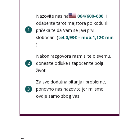
Nazovite nas na
064/600-600
i
odaberite tarot majstora po kodu ili
1
pričekajte da Vam se javi prvi
slobodan. (
tel:0,93€ - mob:1,12€ min
)
Nakon razgovora razmislite o svemu,
2
donesite odluke i započenite bolji
život!
Za sve dodatna pitanja i probleme,
3
ponovno nas nazovite jer mi smo
ovdje samo zbog Vas