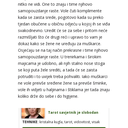
Broj tel: 064/600-600
nitko ne vidi. One to znaju i time njihovo
tel:0,93€ - mob:1,12€ min
samopouzdanje raste. Vole čuti komplimente
kada se zaista srede, pogotovo kada su preko
tjedan obučene u običnu odjeću u kojoj ih se viđa
svakodnevno. Uredit će se za sebe i pritom neće
DIJA
/ Kod 64
razmišljati što će drugi reći i upravo to vam je
Tarot savjetnik je zauzet
dokaz kako se žene ne uređuju za muškarce.
Osjećaju se na taj način prekrasne i time njihovo
TEHNIKE:
vedska astrologija (jyotish), reiki, tarot,
samopouzdanje raste. U trenirkama i širokim
oracle karte, duhovni razgovori
majicama je udobno, ali njih stalno nose stoga
Broj tel: 064/600-600
se koji puta žele srediti, a tada će se zaista
tel:0,93€ - mob:1,12€ min
potruditi i to uvijek treba pohvaliti. Iako muškarci
ne vole preivše sređene žene sa previše šminke,
vole ih vidjeti u haljinama i štiklama jer tada znaju
koliko drže do sebe i do higijene.
STOJA
/ Kod 31
Tarot savjetnik je slobodan
TEHNIKE:
kristalna kugla, tarot, vidovitost, visak
Broj tel: 064/600-600