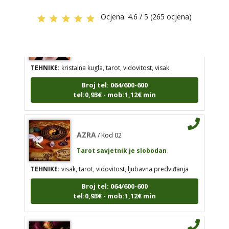
Ocjena:
4.6 / 5 (265 ocjena)
STOJA
/ Kod 31
AZRA
/ Kod 02
Tarot savjetnik je slobodan
Tarot savjetnik je slobodan
TEHNIKE:
kristalna kugla, tarot, vidovitost, visak
TEHNIKE:
visak, tarot, vidovitost, ljubavna
Broj tel: 064/600-600
predviđanja
tel:0,93€ - mob:1,12€ min
Broj tel: 064/600-600
tel:0,93€ - mob:1,12€ min
AZRA
/ Kod 02
Tarot savjetnik je slobodan
VANESA
/ Kod 60
TEHNIKE:
visak, tarot, vidovitost, ljubavna predviđanja
Tarot savjetnik je slobodan
Broj tel: 064/600-600
TEHNIKE:
tarot
tel:0,93€ - mob:1,12€ min
Broj tel: 064/600-600
tel:0,93€ - mob:1,12€ min
VANESA
/ Kod 60