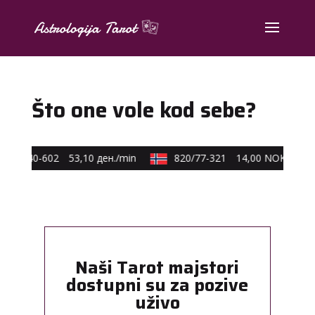
Što one vole kod sebe?
590/40-602
53,10 ден./min
820/77-321
14,00 NOK/min
Naši Tarot majstori
dostupni su za pozive
uživo