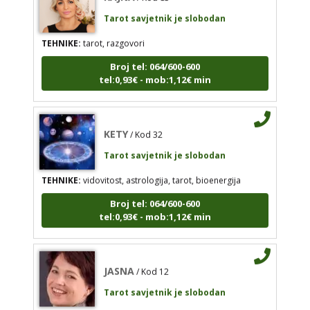
Tarot savjetnik je slobodan
TEHNIKE:
tarot, razgovori
KETY
/ Kod 32
Broj tel: 064/600-600
tel:0,93€ - mob:1,12€ min
Tarot savjetnik je slobodan
TEHNIKE:
vidovitost, astrologija, tarot, bioenergija
Broj tel: 064/600-600
KETY
/ Kod 32
tel:0,93€ - mob:1,12€ min
Tarot savjetnik je slobodan
TEHNIKE:
vidovitost, astrologija, tarot, bioenergija
Broj tel: 064/600-600
JASNA
/ Kod 12
tel:0,93€ - mob:1,12€ min
Tarot savjetnik je slobodan
TEHNIKE:
numerologija, visak, nebeski krug, tarot
JASNA
/ Kod 12
Broj tel: 064/600-600
tel:0,93€ - mob:1,12€ min
Tarot savjetnik je slobodan
TEHNIKE:
numerologija, visak, nebeski krug, tarot