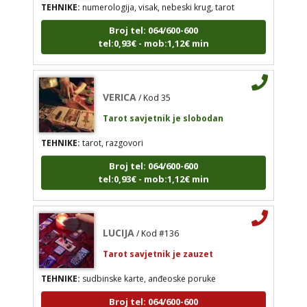
Broj tel: 064/600-600
tel:0,93€ - mob:1,12€ min
VERICA
/ Kod 35
Tarot savjetnik je slobodan
TEHNIKE:
tarot, razgovori
VERICA
/ Kod 35
Broj tel: 064/600-600
Tarot savjetnik je slobodan
tel:0,93€ - mob:1,12€ min
TEHNIKE:
tarot, razgovori
Broj tel: 064/600-600
tel:0,93€ - mob:1,12€ min
LUCIJA
/ Kod #136
Tarot savjetnik je zauzet
TEHNIKE:
sudbinske karte, anđeoske poruke
Broj tel: 064/600-600
tel:0,93€ - mob:1,12€ min