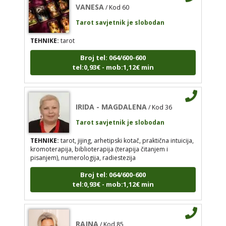
Tarot savjetnik je slobodan
IRIDA - MAGDALENA
TEHNIKE:
tarot
/ Kod 36
Tarot savjetnik je slobodan
Broj tel: 064/600-600
tel:0,93€ - mob:1,12€ min
TEHNIKE:
tarot, jijing, arhetipski kotač, praktična
intuicija, kromoterapija, biblioterapija (terapija
čitanjem i pisanjem), numerologija, radiestezija
IRIDA - MAGDALENA
Broj tel: 064/600-600
/ Kod 36
tel:0,93€ - mob:1,12€ min
Tarot savjetnik je slobodan
TEHNIKE:
tarot, jijing, arhetipski kotač, praktična intuicija,
kromoterapija, biblioterapija (terapija čitanjem i
pisanjem), numerologija, radiestezija
RAJNA
/ Kod 85
Broj tel: 064/600-600
Tarot savjetnik je slobodan
tel:0,93€ - mob:1,12€ min
TEHNIKE:
tarot, razgovori
Broj tel: 064/600-600
RAJNA
tel:0,93€ - mob:1,12€ min
/ Kod 85