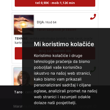
DIJA
/ Kod 64
Tarot savjetnik je zauzet
TEHNIKE:
vedska astrologija (jyotish), reiki, tarot, oracle
karte, duhovni razgovori
Mi koristimo kolačiće
Broj tel: 064/600-600
tel:0,93€ - mob:1,12€ min
Koristimo kolačiće i druge
tehnologije praćenja da bismo
poboljšali vaše korisničko
STOJA
/ Kod 31
iskustvo na našoj web stranici,
kako bismo vam prikazali
Tarot savjetnik je slobodan
personalizirani sadržaj i ciljane
TEHNIKE:
kristalna kugla, tarot, vidovitost, visak
oglase, analizirali promet na našoj
Tarot centar
Polica privatnosti
Kolačići
Broj tel: 064/600-600
web stranici i razumjeli odakle
tel:0,93€ - mob:1,12€ min
dolaze naši posjetitelji.
Maratela mreže d.o.o., 072700700, +18 Copyright Ⓒ