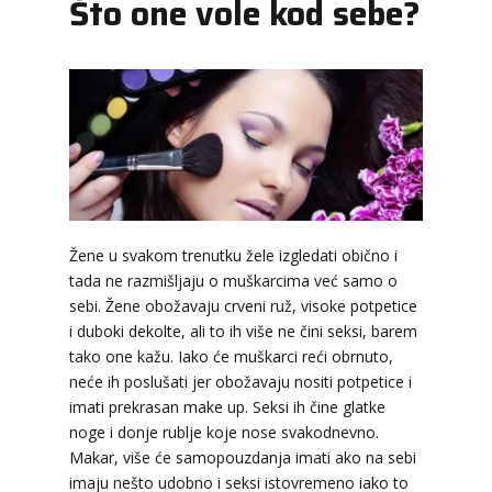
Što one vole kod sebe?
Žene u svakom trenutku žele izgledati obično i
tada ne razmišljaju o muškarcima već samo o
sebi. Žene obožavaju crveni ruž, visoke potpetice
i duboki dekolte, ali to ih više ne čini seksi, barem
tako one kažu. Iako će muškarci reći obrnuto,
neće ih poslušati jer obožavaju nositi potpetice i
LUCIJA
/ Kod #136
imati prekrasan make up. Seksi ih čine glatke
Tarot savjetnik je zauzet
noge i donje rublje koje nose svakodnevno.
Makar, više će samopouzdanja imati ako na sebi
TEHNIKE:
sudbinske karte, anđeoske poruke
imaju nešto udobno i seksi istovremeno iako to