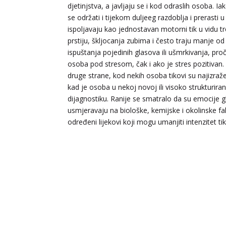
djetinjstva, a javljaju se i kod odraslih osoba. 
se održati i tijekom duljeeg razdoblja i prerasti 
ispoljavaju kao jednostavan motorni tik u vidu t
prstiju, škljocanja zubima i često traju manje od
ispuštanja pojedinih glasova ili ušmrkivanja, pro
osoba pod stresom, čak i ako je stres pozitivan.
druge strane, kod nekih osoba tikovi su najizraž
kad je osoba u nekoj novoj ili visoko strukturira
dijagnostiku. Ranije se smatralo da su emocije g
usmjeravaju na biološke, kemijske i okolinske fa
određeni lijekovi koji mogu umanjiti intenzitet ti