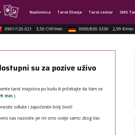
Naslovnica
Tarot čitanje
Tarot centar
SMS Ta
0901/120-021
3,50 CHF/min
0900/830-3330
2,99 €/min
dostupni su za pozive uživo
erite tarot majstora po kodu ili pričekajte da Vam se
12€ min
)
site odluke i započenite bolji život!
novno nas nazovite jer mi smo ovdje samo zbog Vas