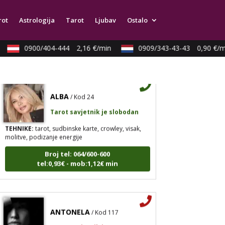
visak, yi ching, knjiga promjena mudrosti, rune,
izrada runskih amajlija
rot
Astrologija
Tarot
Ljubav
Ostalo
Broj tel: 064/600-600
tel:0,93€ - mob:1,12€ min
0900/404-444
2,16 €/min
0909/343-43-43
0,90 €/mi
ALBA
/ Kod 24
Tarot savjetnik je slobodan
TEHNIKE:
tarot, sudbinske karte, crowley, visak,
molitve, podizanje energije
Broj tel: 064/600-600
tel:0,93€ - mob:1,12€ min
ANTONELA
/ Kod 117
Tarot savjetnik je zauzet