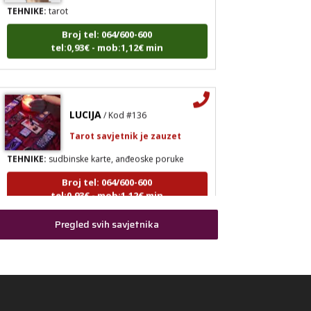
TEHNIKE:
tarot
Broj tel: 064/600-600
tel:0,93€ - mob:1,12€ min
LUCIJA
/ Kod #136
Tarot savjetnik je zauzet
TEHNIKE:
sudbinske karte, anđeoske poruke
Broj tel: 064/600-600
tel:0,93€ - mob:1,12€ min
Pregled svih savjetnika
VESNA
/ Kod 05
Tarot savjetnik je slobodan
TEHNIKE:
numerologija, anđeoski i ljubavni tarot,