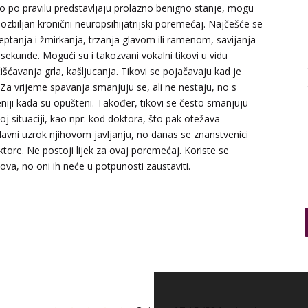
Iako po pravilu predstavljaju prolazno benigno stanje, mogu
u ozbiljan kronični neuropsihijatrijski poremećaj. Najčešće se
reptanja i žmirkanja, trzanja glavom ili ramenom, savijanja
 sekunde. Mogući su i takozvani vokalni tikovi u vidu
čišćavanja grla, kašljucanja. Tikovi se pojačavaju kad je
 Za vrijeme spavanja smanjuju se, ali ne nestaju, no s
eniji kada su opušteni. Također, tikovi se često smanjuju
noj situaciji, kao npr. kod doktora, što pak otežava
lavni uzrok njihovom javljanju, no danas se znanstvenici
ktore. Ne postoji lijek za ovaj poremećaj. Koriste se
kova, no oni ih neće u potpunosti zaustaviti.