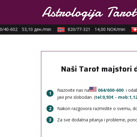
/40-602
53,10 ден./min
820/77-321
14,00 NOK/min
Naši Tarot majstori 
Nazovite nas na
064/600-600
i odab
1
javi prvi slobodan. (
tel:0,93€ - mob:1,
2
Nakon razgovora razmislite o svemu, done
3
Za sve dodatna pitanja i probleme, po