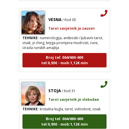
VESNA
/ Kod 05
Tarot savjetnik je zauzet
TEHNIKE:
numerologija, anđeoski i ljubavni tarot,
visak, yi ching, knjiga promjena mudrosti, rune,
izrada runskih amajlija
Broj tel: 064/600-600
tel:0,93€ - mob:1,12€ min
VESNA
/ Kod 05
STOJA
/ Kod 31
Tarot savjetnik je zauzet
Tarot savjetnik je slobodan
TEHNIKE:
numerologija, anđeoski i ljubavni tarot, visak, yi
ching, knjiga promjena mudrosti, rune, izrada runskih
TEHNIKE:
kristalna kugla, tarot, vidovitost, visak
amajlija
Broj tel: 064/600-600
Broj tel: 064/600-600
tel:0,93€ - mob:1,12€ min
tel:0,93€ - mob:1,12€ min