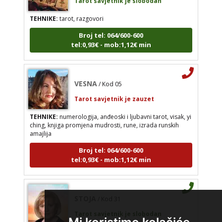
TEHNIKE:
tarot, razgovori
Broj tel: 064/600-600
tel:0,93€ - mob:1,12€ min
VESNA
/ Kod 05
Tarot savjetnik je zauzet
TEHNIKE:
numerologija, anđeoski i ljubavni tarot, visak, yi
ching, knjiga promjena mudrosti, rune, izrada runskih
amajlija
Broj tel: 064/600-600
tel:0,93€ - mob:1,12€ min
STOJA
/ Kod 31
Tarot savjetnik je slobodan