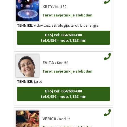
KETY
/ Kod 32
Tarot savjetnik je slobodan
EVITA
/ Kod 52
TEHNIKE:
vidovitost, astrologija, tarot, bioenergija
Tarot savjetnik je slobodan
Broj tel: 064/600-600
TEHNIKE:
tarot
tel:0,93€ - mob:1,12€ min
Broj tel: 064/600-600
tel:0,93€ - mob:1,12€ min
EVITA
/ Kod 52
Tarot savjetnik je slobodan
VERICA
TEHNIKE:
tarot
/ Kod 35
Tarot savjetnik je slobodan
Broj tel: 064/600-600
tel:0,93€ - mob:1,12€ min
TEHNIKE:
tarot, razgovori
Broj tel: 064/600-600
tel:0,93€ - mob:1,12€ min
VERICA
/ Kod 35
Tarot savjetnik je slobodan