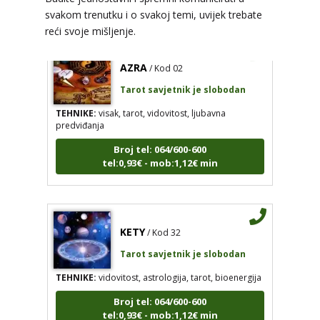
svakom trenutku i o svakoj temi, uvijek trebate
reći svoje mišljenje.
AZRA
/ Kod 02
Tarot savjetnik je slobodan
TEHNIKE:
visak, tarot, vidovitost, ljubavna
predviđanja
Broj tel: 064/600-600
tel:0,93€ - mob:1,12€ min
KETY
/ Kod 32
Tarot savjetnik je slobodan
TEHNIKE:
vidovitost, astrologija, tarot, bioenergija
Broj tel: 064/600-600
tel:0,93€ - mob:1,12€ min