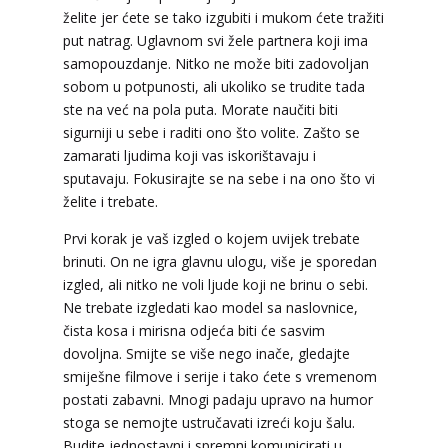
želite jer ćete se tako izgubiti i mukom ćete tražiti
put natrag. Uglavnom svi žele partnera koji ima
samopouzdanje. Nitko ne može biti zadovoljan
VESNA
/ Kod 05
sobom u potpunosti, ali ukoliko se trudite tada
Tarot savjetnik je zauzet
ste na već na pola puta. Morate naučiti biti
sigurniji u sebe i raditi ono što volite. Zašto se
TEHNIKE:
numerologija, anđeoski i ljubavni tarot,
visak, yi ching, knjiga promjena mudrosti, rune,
zamarati ljudima koji vas iskorištavaju i
izrada runskih amajlija
sputavaju. Fokusirajte se na sebe i na ono što vi
želite i trebate.
Broj tel: 064/600-600
tel:0,93€ - mob:1,12€ min
Prvi korak je vaš izgled o kojem uvijek trebate
brinuti. On ne igra glavnu ulogu, više je sporedan
izgled, ali nitko ne voli ljude koji ne brinu o sebi.
Ne trebate izgledati kao model sa naslovnice,
STOJA
/ Kod 31
čista kosa i mirisna odjeća biti će sasvim
Tarot savjetnik je slobodan
dovoljna. Smijte se više nego inače, gledajte
smiješne filmove i serije i tako ćete s vremenom
TEHNIKE:
kristalna kugla, tarot, vidovitost, visak
postati zabavni. Mnogi padaju upravo na humor
Broj tel: 064/600-600
stoga se nemojte ustručavati izreći koju šalu.
tel:0,93€ - mob:1,12€ min
Budite jednostavni i spremni komunicirati u