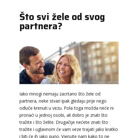
Što svi žele od svog
partnera?
Iako mnogi nemaju zacrtano što žele od
partnera, neke stvari ipak gledaju prije nego
odluče krenuti u vezu. Pola toga možda neće ni
pronaći u jednoj osobi, ali dobro je znati što
tražite i što želite. Drugačije nećete znati što
tražite i uglavnom će vam veze trajati jako kratko
i biti će ih jako puno. Vjerujte nam kako to ne