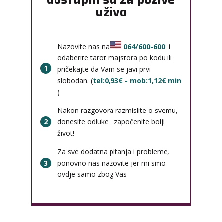
uživo
Nazovite nas na
064/600-600
i
odaberite tarot majstora po kodu ili
1
pričekajte da Vam se javi prvi
slobodan. (
tel:0,93€ - mob:1,12€ min
)
Nakon razgovora razmislite o svemu,
2
donesite odluke i započenite bolji
život!
Za sve dodatna pitanja i probleme,
3
ponovno nas nazovite jer mi smo
ovdje samo zbog Vas