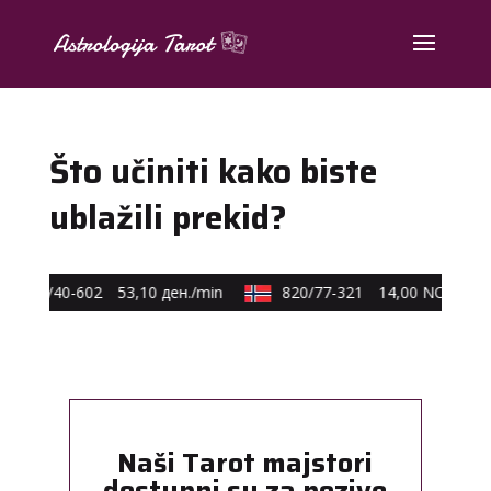
Što učiniti kako biste
ublažili prekid?
0590/40-602
53,10 ден./min
820/77-321
14,00 NOK/min
Naši Tarot majstori
dostupni su za pozive