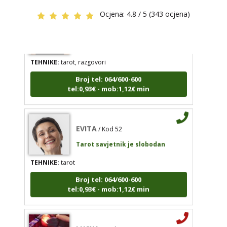
Ocjena:
4.8 / 5 (343 ocjena)
RAJNA
/ Kod 85
Tarot savjetnik je slobodan
EVITA
/ Kod 52
TEHNIKE:
tarot, razgovori
Tarot savjetnik je slobodan
Broj tel: 064/600-600
TEHNIKE:
tarot
tel:0,93€ - mob:1,12€ min
Broj tel: 064/600-600
tel:0,93€ - mob:1,12€ min
EVITA
/ Kod 52
Tarot savjetnik je slobodan
TEHNIKE:
tarot
Broj tel: 064/600-600
tel:0,93€ - mob:1,12€ min
LUCIJA
/ Kod #136