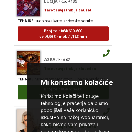
Tarot savjetnik je zauzet
TEHNIKE:
sudbinske karte, anđeoske poruke
Broj tel: 064/600-600
tel:0,93€ - mob:1,12€ min
AZRA
/ Kod 02
Tarot savjetnik je slobodan
TEHNIKE:
visak, tarot, vidovitost, ljubavna predviđanja
Mi koristimo kolačiće
Broj tel: 064/600-600
tel:0,93€ - mob:1,12€ min
Koristimo kolačiće i druge
tehnologije praćenja da bismo
poboljšali vaše korisničko
RAJNA
/ Kod 85
iskustvo na našoj web stranici,
kako bismo vam prikazali
Tarot savjetnik je slobodan
personalizirani sadržaj i ciljane