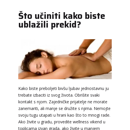
Što učiniti kako biste
ublažili prekid?
Kako biste preboljeti bivšu ljubav jednostavnu ju
trebate izbaciti iz svog života. Obrišite svaki
kontakt s njom. Zajedničke prijatelje ne morate
LUCIJA
/ Kod #136
zanemariti, ali manje se družite s njima. Nemojte
Tarot savjetnik je zauzet
svoju tugu utapati u hrani kao što to mnogi rade.
TEHNIKE:
sudbinske karte, anđeoske poruke
Ako živite u gradu, provedite wellness vikend u
toplicama izvan grada, ako živite u manjem