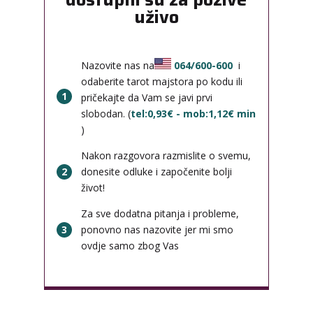
uživo
Nazovite nas na
064/600-600
i
odaberite tarot majstora po kodu ili
1
pričekajte da Vam se javi prvi
slobodan. (
tel:0,93€ - mob:1,12€ min
)
Nakon razgovora razmislite o svemu,
2
donesite odluke i započenite bolji
život!
Za sve dodatna pitanja i probleme,
3
ponovno nas nazovite jer mi smo
ovdje samo zbog Vas