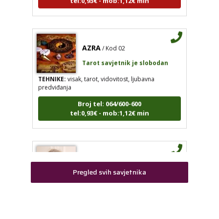
AZRA
/ Kod 02
LUCIJA
/ Kod #136
Tarot savjetnik je slobodan
Tarot savjetnik je zauzet
TEHNIKE:
visak, tarot, vidovitost, ljubavna
TEHNIKE:
sudbinske karte, anđeoske poruke
predviđanja
Broj tel: 064/600-600
Broj tel: 064/600-600
tel:0,93€ - mob:1,12€ min
tel:0,93€ - mob:1,12€ min
AZRA
/ Kod 02
RAJNA
/ Kod 85
Tarot savjetnik je slobodan
Pregled svih savjetnika
Tarot savjetnik je slobodan
TEHNIKE:
visak, tarot, vidovitost, ljubavna predviđanja
TEHNIKE:
tarot, razgovori
Broj tel: 064/600-600
tel:0,93€ - mob:1,12€ min
Broj tel: 064/600-600
tel:0,93€ - mob:1,12€ min