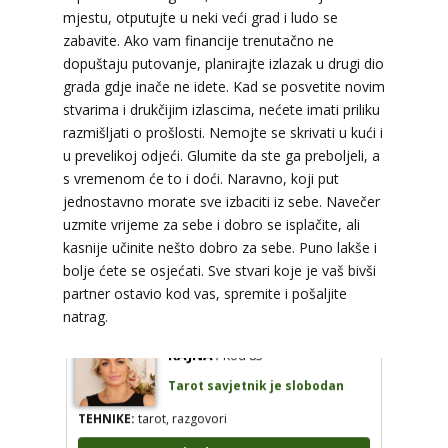
Broj tel: 064/600-600
mjestu, otputujte u neki veći grad i ludo se
tel:0,93€ - mob:1,12€ min
zabavite. Ako vam financije trenutačno ne
dopuštaju putovanje, planirajte izlazak u drugi dio
grada gdje inače ne idete. Kad se posvetite novim
stvarima i drukčijim izlascima, nećete imati priliku
AZRA
/ Kod 02
razmišljati o prošlosti. Nemojte se skrivati u kući i
Tarot savjetnik je slobodan
u prevelikoj odjeći. Glumite da ste ga preboljeli, a
s vremenom će to i doći. Naravno, koji put
TEHNIKE:
visak, tarot, vidovitost, ljubavna
predviđanja
jednostavno morate sve izbaciti iz sebe. Navečer
uzmite vrijeme za sebe i dobro se isplačite, ali
Broj tel: 064/600-600
kasnije učinite nešto dobro za sebe. Puno lakše i
tel:0,93€ - mob:1,12€ min
bolje ćete se osjećati. Sve stvari koje je vaš bivši
partner ostavio kod vas, spremite i pošaljite
natrag.
RAJNA
/ Kod 85
Tarot savjetnik je slobodan
TEHNIKE:
tarot, razgovori
Broj tel: 064/600-600