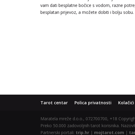
vam dati besplatne bočice s vodom, razne potrepš
besplatan prijevoz, a možete dobiti i bolju sobu.
Tarot centar
Polica privatnosti
Kolačići
Maratela mreže d.o.o., 072700700, +18 Copyri
Preko 50.000 zadovoljnih tarot korisnika. Nazovit
Partnerski portali:
trip.hr
|
mojtarot.com
|
ta