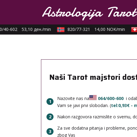
/40-602
53,10 ден./min
820/77-321
14,00 NOK/min
Naši Tarot majstori dos
Nazovite nas na
064/600-600
i odab
1
Vam se javi prvi slobodan. (
tel:0,93€ -
2
Nakon razgovora razmislite o svemu, done
Za sve dodatna pitanja i probleme, po
3
zbog Vas