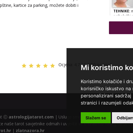
tine, kartice za parking, možete dobiti i
TEHNIKE:
n
psihološki 
Ocjena:
4.7 / 5 (350 ocjena)
Mi koristimo ko
TEHNIKE:
t
Koristimo kolačiće i dr
korisničko iskustvo na
personalizirani sadržaj 
stranici i razumjeli odak
ght Ⓒ
astrologijatarot.com
| Usluge smiju koristiti osobe starije od
Slažem se
Odbija
e naše tarot savjetnike odmah i uvjerite se u kvalitetu našeg tarot ce
rot.hr
|
zlatnazora.hr