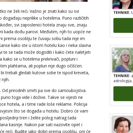
TEHNIKE:
t
o ne želi reći. Važno je znati kako su svi
 događaju neprilike u hotelima. Puno različitih
akođer, svi zaposlenici hotela znaju sve, znaju
avni kada dođu parovi. Međutim, njih to uopće ne
jni prema osoblju te čuvaju sobu tada nije im
 šanse kako ste u istom hotelu kao i neka slavna
vi te se tada može dogoditi i kako ćete naletjeti
a kako se u hotelima prekrivači, popluni i
istim plahtama, ali poplun nije dugo očišćen.
TEHNIKE:
a
 bi trebali gledati kutove sobe te ispod kreveta,
astrologija
 njih.
eva. Od prirodnih smrti pa sve do samoubojstva.
uno toga vide i dožive. Takve se vijesti ne
ce hotela, a i time rade loše reklame. Policija
ni svjesni što se događa u hotelu. Dobro će vam
posljednji tren i želite polog natrag tada
dana kasnije. Nakon par sati nazovite opet i
eće reći. Budite jako dobri prema osoblju, oni će