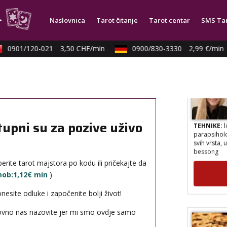
TEHNIKE:
t
Naslovnica
Tarot čitanje
Tarot centar
SMS Ta
0901/120-021
3,50 CHF/min
0900/830-3330
2,99 €/min
TEHNIKE:
l
tupni su za pozive uživo
parapsiholog
svih vrsta, 
bessong
erite tarot majstora po kodu ili pričekajte da
 mob:1,12€ min
)
site odluke i započenite bolji život!
novno nas nazovite jer mi smo ovdje samo