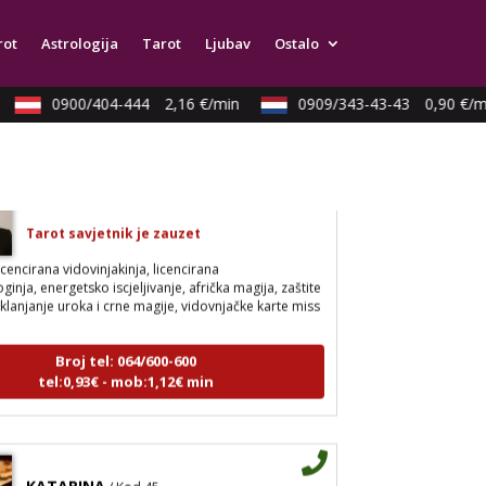
arot, psihološki razgovori
rot
Astrologija
Tarot
Ljubav
Ostalo
Broj tel: 064/600-600
tel:0,93€ - mob:1,12€ min
0900/404-444
2,16 €/min
0909/343-43-43
0,90 €/mi
AMELIE BESSONG
/ Kod 99
Tarot savjetnik je zauzet
icencirana vidovinjakinja, licencirana
inja, energetsko iscjeljivanje, afrička magija, zaštite
uklanjanje uroka i crne magije, vidovnjačke karte miss
Broj tel: 064/600-600
tel:0,93€ - mob:1,12€ min
KATARINA
/ Kod 45