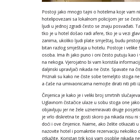
Postoji jako mnogo tajni o hotelima koje vam nitk
hotelipovezani sa lokalnom policijom jer se često
ljudi u jednoj zgradi često se znaju posvađati. T
tko je u hotel došao radi afere, tko je u vezi gl
zanima, ukoliko ljudi plate smještaj, budu pristo
bitan razlog smještaja u hotelu. Postoje i velike
osoba. Ima ih jako puno i oni često putuju kao i 
na nekoga. Vjerojatno bi vam koristila informacij
daljinski upravljači nikada ne čiste. Spavate na č
Priznali su kako ne čiste sobe temeljito stoga ne
a čaše na umivaonicama nemojte dirati niti piti iz
Činjenica je kako je i veliki broj smrtnih slučaj
Uglavnom čistačice ulaze u sobu stoga one jako p
objavljuju jer ne žele uznemiravati druge posjetio
je vrlo diskretna te gosti skoro pa nikada nisu 
doći i ove činjenice. Naime, ako želite otkazati u 
nazovite hotel i pomakntie rezervaciju nekoliko 
otkažite. Koristan trik koji vam osoblje nikada n