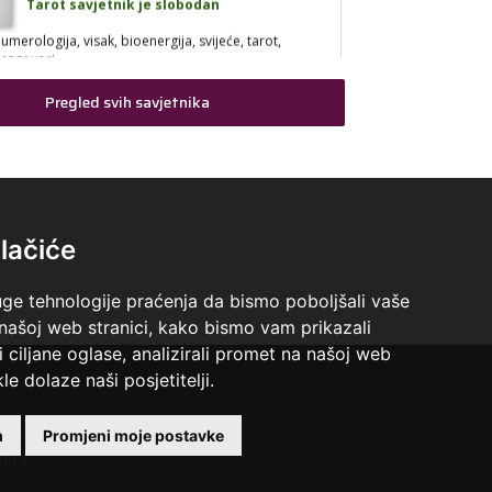
umerologija, visak, bioenergija, svijeće, tarot,
razgovori
Broj tel: 064/600-600
Pregled svih savjetnika
tel:0,93€ - mob:1,12€ min
VANESA
/ Kod 60
lačiće
Tarot savjetnik je slobodan
arot
uge tehnologije praćenja da bismo poboljšali vaše
Broj tel: 064/600-600
 našoj web stranici, kako bismo vam prikazali
tel:0,93€ - mob:1,12€ min
i ciljane oglase, analizirali promet na našoj web
le dolaze naši posjetitelji.
 +18 godina.
m
Promjeni moje postavke
ALBA
/ Kod 24
ntra.
Tarot savjetnik je slobodan