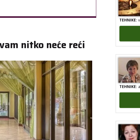
TEHNIKE:
v
 vam nitko neće reći
TEHNIKE:
a