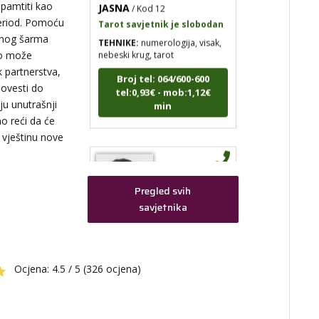
 pamtiti kao
Tarot savjetnik je slobodan
 period. Pomoću
TEHNIKE:
numerologija, visak,
nebeski krug, tarot
jenog šarma
to može
Broj tel: 064/600-600
t,
k partnerstva,
tel:0,93€ - mob:1,12€
dovesti do
min
ju unutrašnji
o reći da će
 vještinu nove
EVITA
/ Kod 52
Pregled svih
Tarot savjetnik je slobodan
savjetnika
ak,
TEHNIKE:
tarot
kih
Broj tel: 064/600-600
tel:0,93€ - mob:1,12€
Ocjena:
4.5 / 5 (326 ocjena)
min