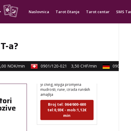
min
Naslovnica
Tarot čitanje
Tarot centar
SMS Ta
RT-a?
VESNA
/ Kod 05
Tarot savjetnik je zauzet
0 NOK/min
0901/120-021
3,50 CHF/min
0900/830-3
TEHNIKE:
numerologija,
anđeoski i ljubavni tarot, visak,
yi ching, knjiga promjena
mudrosti, rune, izrada runskih
amajlija
Broj tel: 064/600-600
tori
tel:0,93€ - mob:1,12€
ozive
min