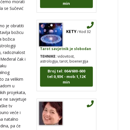
pa ćemo morati
 da se Sučević
KETY
/ Kod 32
no je obratiti
tavlja božicu
la božica
Tarot savjetnik je slobodan
strologiji
TEHNIKE:
vidovitost,
u, radoznalost
astrologija, tarot, bioenergija
 Međeral čak i
Broj tel: 064/600-600
naku
tel:0,93€ - mob:1,12€
alnog
min
to za velikim
aladom u
ikih projekata,
e ne savjetuje
aške tv
 puno veće i
 na natalno
dina, pa će
JASNA
/ Kod 12