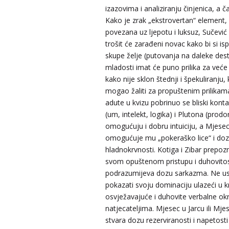
izazovima i analiziranju činjenica, a č
Kako je zrak „ekstrovertan“ element,
povezana uz ljepotu i luksuz, Sučevi
trošit će zarađeni novac kako bi si i
skupe želje (putovanja na daleke dest
mladosti imat će puno prilika za veće 
kako nije sklon štednji i špekuliranju, 
mogao žaliti za propuštenim prilikam
adute u kvizu pobrinuo se bliski kont
(um, intelekt, logika) i Plutona (prod
omogućuju i dobru intuiciju, a Mjesec
omogućuje mu „pokeraško lice“ i do
hladnokrvnosti. Kotiga i Zibar prepozn
svom opuštenom pristupu i duhovitos
podrazumijeva dozu sarkazma. Ne us
pokazati svoju dominaciju ulazeći u kr
osvježavajuće i duhovite verbalne ok
natjecateljima. Mjesec u Jarcu ili Mje
stvara dozu rezerviranosti i napetost