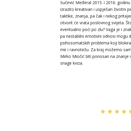
Sučević Međeral 2015. i 2016. godinu
TINA
/ Kod 16
izrazito kreativan i uspješan životni
taktike, znanja, pa čak i nekog prita
Tarot savjetnik je slobodan
otvorit će vrata poslovnog svijeta. Š
TEHNIKE:
psihološki razgovori, sudbinske karte, taro
eventualno poći po zlu? Vaga je i zna
tumačenje snova
pa nestabilni emotivni odnosi mogu 
Broj tel: 064/600-600
psihosomatskih problema koji blokira
tel:0,93€ - mob:1,12€ min
mir i ravnotežu. Za kraj možemo sam
Mirko Miočić biti ponosan na znanje i
snage kviza.
VESNA
/ Kod 05
Tarot savjetnik je zauzet
TEHNIKE:
numerologija, anđeoski i ljubavni tarot, vis
yi ching, knjiga promjena mudrosti, rune, izrada runs
amajlija
Broj tel: 064/600-600
tel:0,93€ - mob:1,12€ min