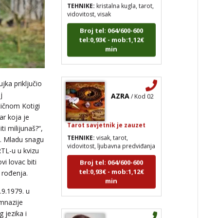
vidovitost, visak
Broj tel: 064/600-600
tel:0,93€ - mob:1,12€
min
jka priključio
AZRA
/ Kod 02
j
tičnom Kotigi
Tarot savjetnik je zauzet
bar koja je
TEHNIKE:
visak, tarot,
iti milijunaš?“,
vidovitost, ljubavna predviđanja
l. Mladu snagu
Broj tel: 064/600-600
TL-u u kvizu
tel:0,93€ - mob:1,12€
vi lovac biti
min
 rođenja.
.9.1979. u
mnazije
g jezika i
DORA
/ Kod 37