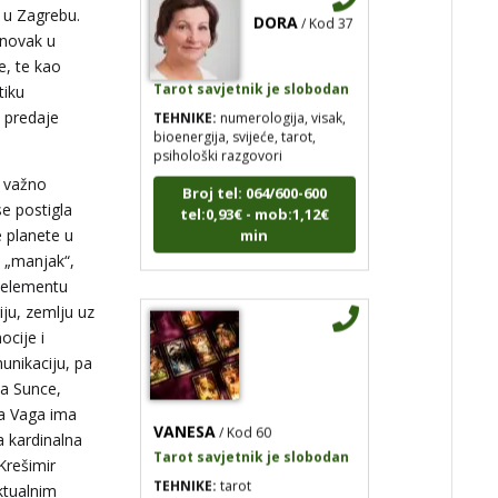
u u Zagrebu.
 novak u
Tarot savjetnik je slobodan
je, te kao
TEHNIKE:
numerologija, visak,
tiku
bioenergija, svijeće, tarot,
e predaje
psihološki razgovori
Broj tel: 064/600-600
e važno
tel:0,93€ - mob:1,12€
min
se postigla
e planete u
u „manjak“,
m elementu
iju, zemlju uz
ocije i
omunikaciju, pa
ma Sunce,
VANESA
/ Kod 60
na Vaga ima
Tarot savjetnik je slobodan
a kardinalna
TEHNIKE:
tarot
Krešimir
ktualnim
Broj tel: 064/600-600