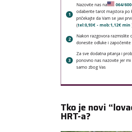
Nazovite nas na
064/600
odaberite tarot majstora po k
1
pričekajte da Vam se javi prv
(
tel:0,93€ - mob:1,12€ min
Nakon razgovora razmislite 
2
donesite odluke i započenite b
Za sve dodatna pitanja i pro
3
ponovno nas nazovite jer mi
samo zbog Vas
Tko je novi “lova
HRT-a?