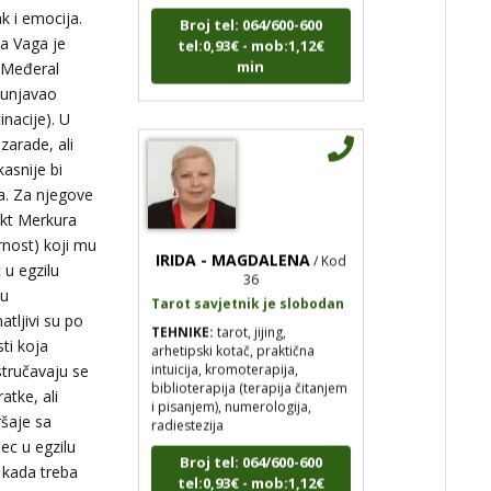
ak i emocija.
tel:0,93€ - mob:1,12€
min
 a Vaga je
ć Međeral
spunjavao
inacije). U
zarade, ali
kasnije bi
a. Za njegove
akt Merkura
IRIDA - MAGDALENA
/ Kod
ornost) koji mu
36
 u egzilu
Tarot savjetnik je slobodan
zu
TEHNIKE:
tarot, jijing,
atljivi su po
arhetipski kotač, praktična
intuicija, kromoterapija,
ti koja
biblioterapija (terapija čitanjem
tručavaju se
i pisanjem), numerologija,
atke, ali
radiestezija
ršaje sa
Broj tel: 064/600-600
sec u egzilu
tel:0,93€ - mob:1,12€
i kada treba
min