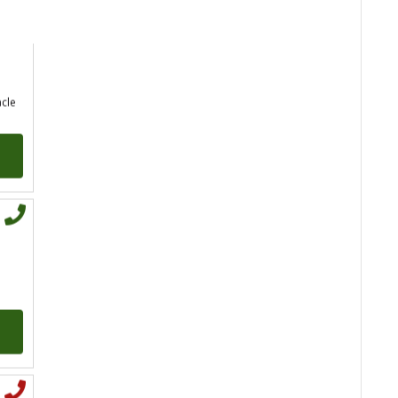
acle
VERICA
/ Kod 35
Tarot savjetnik je slobodan
TEHNIKE:
tarot, razgovori
Broj tel: 064/600-600
tel:0,93€ - mob:1,12€
min
TINA
/ Kod 16
Tarot savjetnik je slobodan
TEHNIKE:
psihološki razgovori,
sudbinske karte, tarot,
tumačenje snova