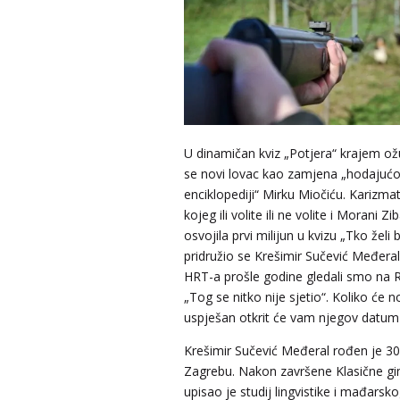
U dinamičan kviz „Potjera“ krajem ožu
se novi lovac kao zamjena „hodajućo
enciklopediji“ Mirku Miočiću. Karizma
kojeg ili volite ili ne volite i Morani Zi
osvojila prvi milijun u kvizu „Tko želi b
pridružio se Krešimir Sučević Međera
HRT-a prošle godine gledali smo na R
„Tog se nitko nije sjetio“. Koliko će no
uspješan otkrit će vam njegov datum
Krešimir Sučević Međeral rođen je 30
Zagrebu. Nakon završene Klasične gi
upisao je studij lingvistike i mađarsko