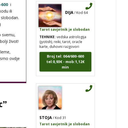
-600
i
DIJA
/ Kod 64
odu ili
i slobodan.
Tarot savjetnik je slobodan
)
TEHNIKE:
vedska astrologija
(jyotish), reiki, tarot, oracle
o svemu,
karte, duhovni razgovori
olji život!
Broj tel: 064/600-600
bleme,
tel:0,93€ - mob:1,12€
 smo ovdje
min
c”
STOJA
/ Kod 31
Tarot savjetnik je slobodan
TEHNIKE:
kristalna kugla, tarot,