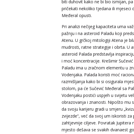
biti duhovit kako ne bi bio ismijan, 
pričekati nekoliko tjedana ili mjeseci
Međeral opusti.
Pri analizi nečijeg kapaciteta uma važ
pažnju i na asteroid Paladu koji preds
Atenu. U grčkoj mitologiji Atena je bi
mudrosti, ratne strategije i obrta. U a
asteroid Palada predstavlja inspiracij
i moć koncentracije. Krešimir Sučević
Paladu ima u zračnom elementu u z
Vodenjaka. Palada koristi moć racion
razmišljanja kako bi si osigurala mjes
stolom, pa će Sučević Međeral sa P
Vodenjaku postići uspjeh u svijetu vel
obrazovanja i znanosti. Nipošto mu s
da svoju karijeru gradi u smjeru „kviz
zvijezde“, već da svoj um iskoristi za
zahtjevnije ciljeve. Povratak Jupitera
mjesto dešava se svakih dvanaest go