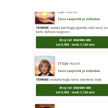
DIJA
/ Kod 64
Tarot savjetnik je slobodan
TEHNIKE:
vedska astrologija (jyotish), reiki, tarot, or
karte, duhovni razgovori
Broj tel: 064/600-600
tel:0,93€ - mob:1,12€ min
STOJA
/ Kod 31
Tarot savjetnik je slobodan
TEHNIKE:
kristalna kugla, tarot, vidovitost, visak
Broj tel: 064/600-600
tel:0,93€ - mob:1,12€ min
AZRA
/ Kod 02