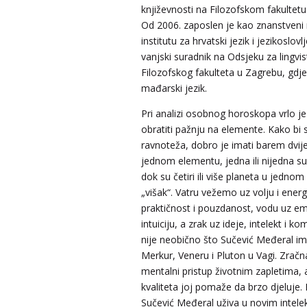
književnosti na Filozofskom fakultet
Od 2006. zaposlen je kao znanstveni
institutu za hrvatski jezik i jezikoslovl
vanjski suradnik na Odsjeku za lingvis
Filozofskog fakulteta u Zagrebu, gdj
mađarski jezik.
Pri analizi osobnog horoskopa vrlo j
obratiti pažnju na elemente. Kako bi 
ravnoteža, dobro je imati barem dvij
jednom elementu, jedna ili nijedna s
dok su četiri ili više planeta u jedno
„višak“. Vatru vežemo uz volju i energ
praktičnost i pouzdanost, vodu uz em
intuiciju, a zrak uz ideje, intelekt i k
nije neobično što Sučević Međeral i
Merkur, Veneru i Pluton u Vagi. Zrač
mentalni pristup životnim zapletima, 
kvaliteta joj pomaže da brzo djeluje. 
Sučević Međeral uživa u novim intele