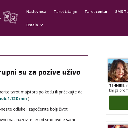
TEHNIKE:
a
Naslovnica
Tarot čitanje
Tarot centar
SMS T
numerologij
reiki, tera
energijama
Ostalo
0901/120-021
3,50 CHF/min
0900/830-3330
2,99 €/min
tupni su za pozive uživo
TEHNIKE:
n
knjiga prom
erite tarot majstora po kodu ili pričekajte da
 mob:1,12€ min
)
site odluke i započenite bolji život!
novno nas nazovite jer mi smo ovdje samo