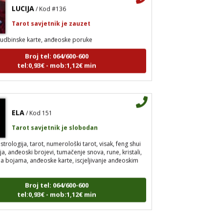
LUCIJA
/ Kod #136
Tarot savjetnik je zauzet
udbinske karte, anđeoske poruke
Broj tel: 064/600-600
tel:0,93€ - mob:1,12€ min
ELA
/ Kod 151
Tarot savjetnik je slobodan
strologija, tarot, numerološki tarot, visak, feng shui
a, anđeoski brojevi, tumačenje snova, rune, kristali,
pija bojama, anđeoske karte, iscjeljivanje anđeoskim
Broj tel: 064/600-600
tel:0,93€ - mob:1,12€ min