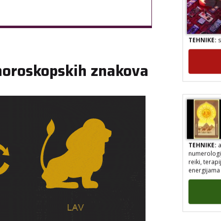
TEHNIKE:
s
 horoskopskih znakova
TEHNIKE:
a
numerologij
reiki, tera
energijama