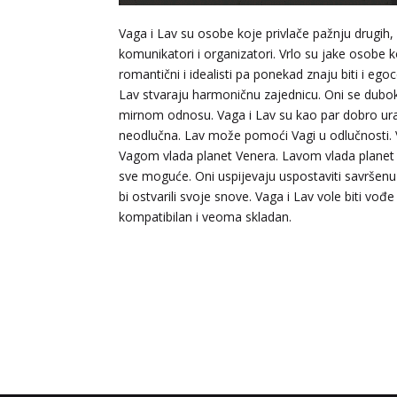
Vaga i Lav su osobe koje privlače pažnju drugih, 
komunikatori i organizatori. Vrlo su jake osobe 
romantični i idealisti pa ponekad znaju biti i egoc
Lav stvaraju harmoničnu zajednicu. Oni se dubo
mirnom odnosu. Vaga i Lav su kao par dobro ura
neodlučna. Lav može pomoći Vagi u odlučnosti. Va
Vagom vlada planet Venera. Lavom vlada planet
sve moguće. Oni uspijevaju uspostaviti savršenu
bi ostvarili svoje snove. Vaga i Lav vole biti vođ
kompatibilan i veoma skladan.