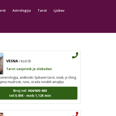
strologija, tarot, numerološki tarot, visak, feng shui
arot
Astrologija
Tarot
Ljubav
a, anđeoski brojevi, tumačenje snova, rune, kristali,
pija bojama, anđeoske karte, iscjeljivanje anđeoskim
0900/404-444
2,16 €/min
0909/343-43-43
0,90 €/mi
Broj tel: 064/600-600
tel:0,93€ - mob:1,12€ min
VESNA
/ Kod 05
Tarot savjetnik je slobodan
umerologija, anđeoski i ljubavni tarot, visak, yi ching,
jena mudrosti, rune, izrada runskih amajlija
Broj tel: 064/600-600
tel:0,93€ - mob:1,12€ min