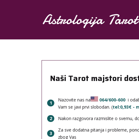
/40-602
53,10 ден./min
820/77-321
14,00 NOK/min
Naši Tarot majstori dos
Nazovite nas na
064/600-600
i odab
1
Vam se javi prvi slobodan. (
tel:0,93€ -
2
Nakon razgovora razmislite o svemu, done
Za sve dodatna pitanja i probleme, po
3
zbog Vas