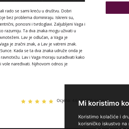
ali rado se sami kreću u društvu. Dobri
koje bez problema dominiraju. Iskreni su,
entrični, ponosni i tvrdoglavi. Zaljubljeni Vaga i
TEHNIKE:
n
ko razumiju. Ta dva znaka mogu uživati u
knjiga prom
vnoteženi. Lav je odlučan, a Vaga je
ga je zračni znak, a Lav je vatreni znak.
 Sunce. Kada se ta dva znaka udruže onda je
 ravnotežu. Lav i Vaga moraju surađivati kako
e i vole naređivati. Njihovom odnos je
Ocjena:
4.6 / 5 (295 ocjena)
Mi koristimo ko
Koristimo kolačiće i dr
korisničko iskustvo na