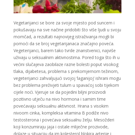
VIKTORIJA
Vegetarijanci se bore za svoje mjesto pod suncem i
/ Kod 369
pokušavaju na sve načine pridobiti što više ljudi u svoju
Tarot savjetnik je zauzet
momčad, a rezultati najnovijeg istraživanja mogli bi
TEHNIKE:
astrologija, numerologija, tarot, radiestezija
pomoći da se broj vegetarijanaca značajno poveća.
Vegeterijanci, barem tako tvrde znanstvenici, najviše
Broj tel: 064/600-600
uživaju u seksualnim aktivnostima. Pored toga što ih u
tel:0,93€ - mob:1,12€ min
većini slučajeva zaobilaze razne bolesti poput visokog
tlaka, dijabetesa, problema s prekomjernom težinom,
vegeterijanci zahvaljujući svojoj ‘laganijoj’ ishrani mogu
bez problema preživjeti tulum u spavaćoj sobi tijekom
SANJA
/ Kod 07
cijele noći. Vjeruje se da pojedini biljni proizvodi
Tarot savjetnik je zauzet
pozitivno utječu na nivo hormona i samim time
povećavaju seksualnu aktivnost. Hrana s visokim
TEHNIKE:
tarot, egipatski tarot, visak, rune, numerologija,
astro tarot
nivoom cinka, kompleksa vitamina B podiže nivo
testosterona i povećava seksualnu želju. Mesožderi
Broj tel: 064/600-600
koji konzumiraju jaja i ostale mliječne prozivode,
tel:0,93€ - mob:1,12€ min
dolaze u situaciju da im kolesterol blokira arterije i