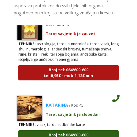
usporava protok krvi do svih tjelesnih organa,
pogotovo onih koji su od velikog značaja u krevetu.
ELA
/ Kod 151
Tarot savjetnik je zauzet
TEHNIKE:
astrologija, tarot, numerološki tarot, visak, feng
shui numerologija, anđeoski brojevi, tumačenje snova,
rune, kristali, reiki, terapija bojama, anđeoske karte,
iscjeljivanje anđeoskim energijama
Broj tel: 064/600-600
tel:0,93€ - mob:1,12€ min
KATARINA
/ Kod 45
Tarot savjetnik je slobodan
TEHNIKE:
visak, tarot, sudbinske karte
Broj tel: 064/600-600