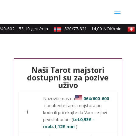
40-602
53,10 ден./min
820/77-321
14,00 NOK/min
Naši Tarot majstori
dostupni su za pozive
uživo
Nazovite nas na
064/600-600
i odaberite tarot majstora po
1
kodu ili pričekajte da Vam se javi
prvi slobodan. (
tel:0,93€ -
mob:1,12€ min
)