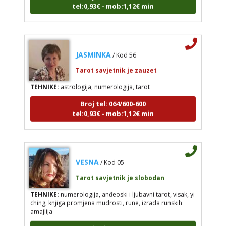
tel:0,93€ - mob:1,12€ min
JASMINKA
/ Kod 56
Tarot savjetnik je zauzet
TEHNIKE:
astrologija, numerologija, tarot
Broj tel: 064/600-600
tel:0,93€ - mob:1,12€ min
VESNA
/ Kod 05
Tarot savjetnik je slobodan
TEHNIKE:
numerologija, anđeoski i ljubavni tarot, visak, yi
ching, knjiga promjena mudrosti, rune, izrada runskih
amajlija
Broj tel: 064/600-600