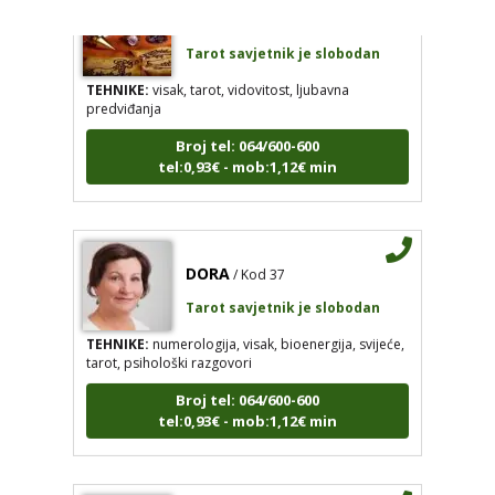
AZRA
/ Kod 02
Tarot savjetnik je slobodan
TEHNIKE:
visak, tarot, vidovitost, ljubavna
predviđanja
Broj tel: 064/600-600
tel:0,93€ - mob:1,12€ min
DORA
/ Kod 37
Tarot savjetnik je slobodan
TEHNIKE:
numerologija, visak, bioenergija, svijeće,
tarot, psihološki razgovori
Broj tel: 064/600-600
tel:0,93€ - mob:1,12€ min