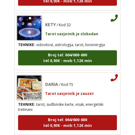
TEHNIKE:
vidovitost, astrologija, tarot, bioenergija
Broj tel: 064/600-600
KETY
tel:0,93€ - mob:1,12€ min
/ Kod 32
Tarot savjetnik je slobodan
TEHNIKE:
vidovitost, astrologija, tarot, bioenergija
DARIA
/ Kod 75
Broj tel: 064/600-600
tel:0,93€ - mob:1,12€ min
Tarot savjetnik je zauzet
TEHNIKE:
tarot, sudbinske karte, visak, energetski
tretmani
DARIA
/ Kod 75
Broj tel: 064/600-600
Tarot savjetnik je zauzet
tel:0,93€ - mob:1,12€ min
TEHNIKE:
tarot, sudbinske karte, visak, energetski
tretmani
Broj tel: 064/600-600
EVITA
/ Kod 52
tel:0,93€ - mob:1,12€ min
Tarot savjetnik je slobodan