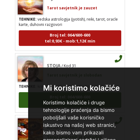
Tarot savjetnik je zauzet
TEHNIKE:
vedska astrologija (jyotish), reiki, tarot, oracle
karte, duhovni razgovori
Broj tel: 064/600-600
tel:0,93€ - mob:1,12€ min
STOJA
/ Kod 31
Tarot savjetnik je slobodan
TEHNIKE:
kristalna kugla, tarot, vidovitost, visak
Mi koristimo kolačiće
Broj tel: 064/600-600
tel:0,93€ - mob:1,12€ min
Koristimo kolačiće i druge
tehnologije praćenja da bismo
poboljšali vaše korisničko
AZRA
/ Kod 02
iskustvo na našoj web stranici,
kako bismo vam prikazali
Tarot savjetnik je slobodan