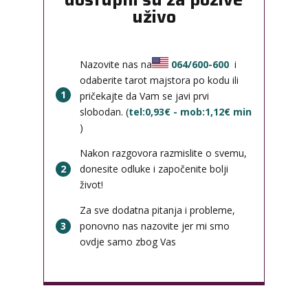
uživo
Nazovite nas na
064/600-600
i
odaberite tarot majstora po kodu ili
1
pričekajte da Vam se javi prvi
slobodan. (
tel:0,93€ - mob:1,12€ min
)
Nakon razgovora razmislite o svemu,
2
donesite odluke i započenite bolji
život!
Za sve dodatna pitanja i probleme,
3
ponovno nas nazovite jer mi smo
ovdje samo zbog Vas