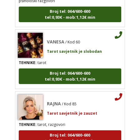
Tarot savjetnik je slobodan
Broj tel: 064/600-600
TEHNIKE:
tarot
tel:0,93€ - mob:1,12€ min
Broj tel: 064/600-600
tel:0,93€ - mob:1,12€ min
VANESA
/ Kod 60
Tarot savjetnik je slobodan
RAJNA
TEHNIKE:
tarot
/ Kod 85
Tarot savjetnik je zauzet
Broj tel: 064/600-600
tel:0,93€ - mob:1,12€ min
TEHNIKE:
tarot, razgovori
Broj tel: 064/600-600
tel:0,93€ - mob:1,12€ min
RAJNA
/ Kod 85
Tarot savjetnik je zauzet
TEHNIKE:
tarot, razgovori
KETY
/ Kod 32
Broj tel: 064/600-600
Tarot savjetnik je slobodan
tel:0,93€ - mob:1,12€ min