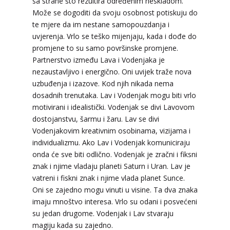
sa strane što rezultira određenim neskladom.
DIJA
/ Kod 64
Može se dogoditi da svoju osobnost potiskuju do
Tarot savjetnik je zauzet
te mjere da im nestane samopouzdanja i
uvjerenja. Vrlo se teško mijenjaju, kada i dođe do
TEHNIKE:
vedska astrologija (jyotish), reiki, tarot,
oracle karte, duhovni razgovori
promjene to su samo površinske promjene.
Partnerstvo između Lava i Vodenjaka je
Broj tel: 064/600-600
nezaustavljivo i energično. Oni uvijek traže nova
tel:0,93€ - mob:1,12€ min
uzbuđenja i izazove. Kod njih nikada nema
dosadnih trenutaka. Lav i Vodenjak mogu biti vrlo
motivirani i idealistički. Vodenjak se divi Lavovom
dostojanstvu, šarmu i žaru. Lav se divi
STOJA
/ Kod 31
Vodenjakovim kreativnim osobinama, vizijama i
Tarot savjetnik je slobodan
individualizmu. Ako Lav i Vodenjak komuniciraju
onda će sve biti odlično. Vodenjak je zračni i fiksni
TEHNIKE:
kristalna kugla, tarot, vidovitost, visak
znak i njime vladaju planeti Saturn i Uran. Lav je
Broj tel: 064/600-600
vatreni i fiskni znak i njime vlada planet Sunce.
tel:0,93€ - mob:1,12€ min
Oni se zajedno mogu vinuti u visine. Ta dva znaka
imaju mnoštvo interesa. Vrlo su odani i posvećeni
su jedan drugome. Vodenjak i Lav stvaraju
magiju kada su zajedno.