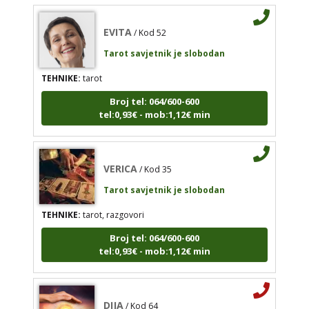
TEHNIKE:
tarot
EVITA
/ Kod 52
Broj tel: 064/600-600
tel:0,93€ - mob:1,12€ min
Tarot savjetnik je slobodan
TEHNIKE:
tarot
Broj tel: 064/600-600
tel:0,93€ - mob:1,12€ min
VERICA
/ Kod 35
Tarot savjetnik je slobodan
TEHNIKE:
tarot, razgovori
VERICA
/ Kod 35
Broj tel: 064/600-600
Tarot savjetnik je slobodan
tel:0,93€ - mob:1,12€ min
TEHNIKE:
tarot, razgovori
Broj tel: 064/600-600
tel:0,93€ - mob:1,12€ min
DIJA
/ Kod 64