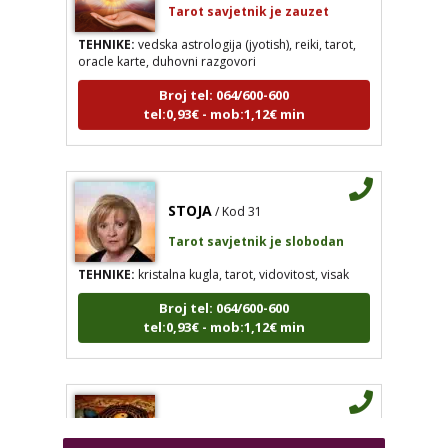
TEHNIKE:
vedska astrologija (jyotish), reiki, tarot,
oracle karte, duhovni razgovori
Broj tel: 064/600-600
tel:0,93€ - mob:1,12€ min
DIJA
/ Kod 64
STOJA
/ Kod 31
Tarot savjetnik je zauzet
Tarot savjetnik je slobodan
TEHNIKE:
vedska astrologija (jyotish), reiki, tarot, oracle
TEHNIKE:
kristalna kugla, tarot, vidovitost, visak
karte, duhovni razgovori
Broj tel: 064/600-600
Broj tel: 064/600-600
tel:0,93€ - mob:1,12€ min
tel:0,93€ - mob:1,12€ min
STOJA
/ Kod 31
AZRA
/ Kod 02
Tarot savjetnik je slobodan
Tarot savjetnik je slobodan