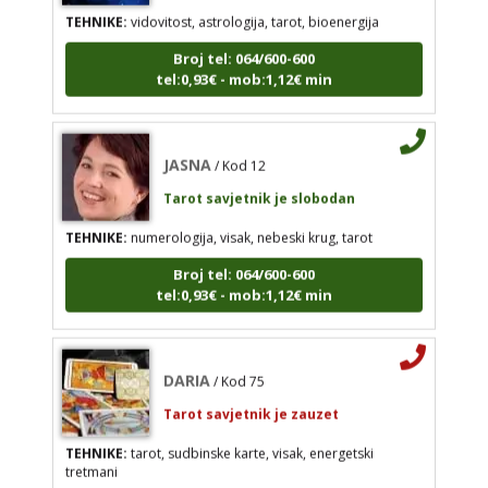
Broj tel: 064/600-600
tel:0,93€ - mob:1,12€ min
Broj tel: 064/600-600
tel:0,93€ - mob:1,12€ min
JASNA
/ Kod 12
JASNA
/ Kod 12
Tarot savjetnik je slobodan
Tarot savjetnik je slobodan
TEHNIKE:
numerologija, visak, nebeski krug, tarot
TEHNIKE:
numerologija, visak, nebeski krug, tarot
Broj tel: 064/600-600
Broj tel: 064/600-600
tel:0,93€ - mob:1,12€ min
tel:0,93€ - mob:1,12€ min
DARIA
/ Kod 75
DARIA
/ Kod 75
Tarot savjetnik je zauzet
Tarot savjetnik je zauzet
TEHNIKE:
tarot, sudbinske karte, visak, energetski
TEHNIKE:
tarot, sudbinske karte, visak, energetski
tretmani
tretmani
Broj tel: 064/600-600
Broj tel: 064/600-600