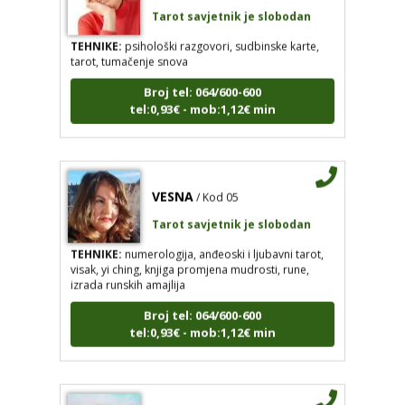
TEHNIKE:
psihološki razgovori, sudbinske karte,
tarot, tumačenje snova
Broj tel: 064/600-600
tel:0,93€ - mob:1,12€ min
VESNA
/ Kod 05
Tarot savjetnik je slobodan
TEHNIKE:
numerologija, anđeoski i ljubavni tarot,
visak, yi ching, knjiga promjena mudrosti, rune,
izrada runskih amajlija
Broj tel: 064/600-600
tel:0,93€ - mob:1,12€ min
STOJA
/ Kod 31