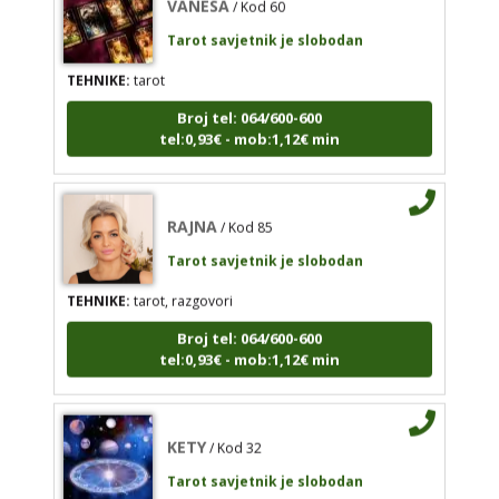
Tarot savjetnik je slobodan
Broj tel: 064/600-600
tel:0,93€ - mob:1,12€ min
TEHNIKE:
tarot
Broj tel: 064/600-600
tel:0,93€ - mob:1,12€ min
RAJNA
/ Kod 85
Tarot savjetnik je slobodan
RAJNA
/ Kod 85
TEHNIKE:
tarot, razgovori
Tarot savjetnik je slobodan
Broj tel: 064/600-600
TEHNIKE:
tarot, razgovori
tel:0,93€ - mob:1,12€ min
Broj tel: 064/600-600
tel:0,93€ - mob:1,12€ min
KETY
/ Kod 32
KETY
/ Kod 32
Tarot savjetnik je slobodan
Tarot savjetnik je slobodan
TEHNIKE:
vidovitost, astrologija, tarot, bioenergija
TEHNIKE:
vidovitost, astrologija, tarot, bioenergija