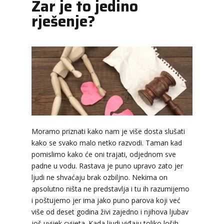
Zar je to jedino
rješenje?
KRISTINA
/ Kod 160
Tarot savjetnik je zauzet
Moramo priznati kako nam je više dosta slušati
kako se svako malo netko razvodi. Taman kad
TEHNIKE:
asrologija; numerologija, tarot
pomislimo kako će oni trajati, odjednom sve
Broj tel: 064/600-600
padne u vodu. Rastava je puno upravo zato jer
tel:0,93€ - mob:1,12€ min
ljudi ne shvaćaju brak ozbiljno. Nekima on
apsolutno ništa ne predstavlja i tu ih razumijemo
i poštujemo jer ima jako puno parova koji već
više od deset godina živi zajedno i njihova ljubav
DI (DIJANA)
/ Kod 67
još uvijek cvijeta. Kada ljudi viđaju toliko loših