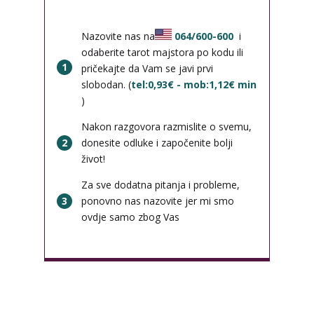
Nazovite nas na
064/600-600
i
odaberite tarot majstora po kodu ili
1
pričekajte da Vam se javi prvi
slobodan. (
tel:0,93€ - mob:1,12€ min
)
Nakon razgovora razmislite o svemu,
2
donesite odluke i započenite bolji
život!
Za sve dodatna pitanja i probleme,
3
ponovno nas nazovite jer mi smo
ovdje samo zbog Vas