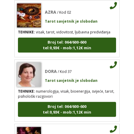
AZRA
/ Kod 02
Broj tel: 064/600-600
tel:0,93€ - mob:1,12€ min
Tarot savjetnik je slobodan
TEHNIKE:
visak, tarot, vidovitost, ljubavna predviđanja
Broj tel: 064/600-600
tel:0,93€ - mob:1,12€ min
DORA
/ Kod 37
Tarot savjetnik je slobodan
TEHNIKE:
numerologija, visak, bioenergija, svijeće,
DORA
/ Kod 37
tarot, psihološki razgovori
Tarot savjetnik je slobodan
Broj tel: 064/600-600
tel:0,93€ - mob:1,12€ min
TEHNIKE:
numerologija, visak, bioenergija, svijeće, tarot,
psihološki razgovori
Broj tel: 064/600-600
tel:0,93€ - mob:1,12€ min
VANESA
/ Kod 60
Tarot savjetnik je slobodan
VANESA
/ Kod 60
TEHNIKE:
tarot