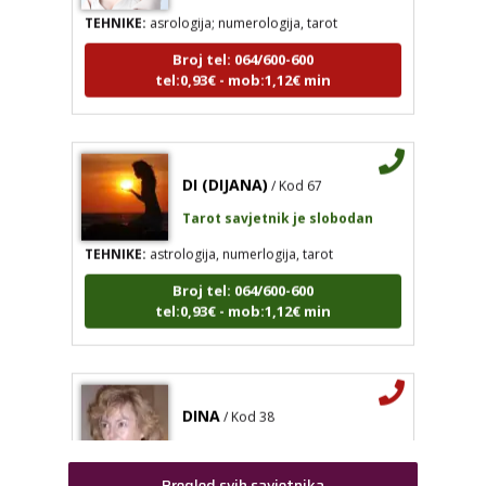
Broj tel: 064/600-600
tel:0,93€ - mob:1,12€ min
DI (DIJANA)
/ Kod 67
KRISTINA
/ Kod 160
Tarot savjetnik je slobodan
Tarot savjetnik je zauzet
TEHNIKE:
astrologija, numerlogija, tarot
TEHNIKE:
asrologija; numerologija, tarot
Broj tel: 064/600-600
Broj tel: 064/600-600
tel:0,93€ - mob:1,12€ min
tel:0,93€ - mob:1,12€ min
DI (DIJANA)
/ Kod 67
DINA
/ Kod 38
Tarot savjetnik je slobodan
Tarot savjetnik je zauzet
TEHNIKE:
astrologija, numerlogija, tarot
TEHNIKE:
numerologija, tarot, sudbinske karte
Pregled svih savjetnika