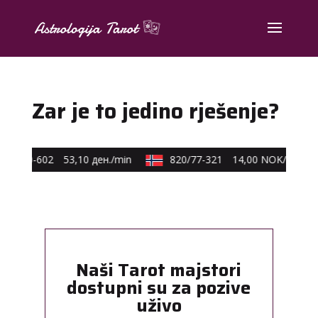
Zar je to jedino rješenje?
0/40-602
53,10 ден./min
820/77-321
14,00 NOK/min
Naši Tarot majstori
dostupni su za pozive
uživo