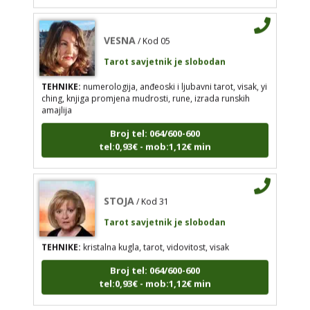
izrada runskih amajlija
Broj tel: 064/600-600
VESNA
/ Kod 05
tel:0,93€ - mob:1,12€ min
Tarot savjetnik je slobodan
TEHNIKE:
numerologija, anđeoski i ljubavni tarot, visak, yi
ching, knjiga promjena mudrosti, rune, izrada runskih
amajlija
STOJA
/ Kod 31
Broj tel: 064/600-600
Tarot savjetnik je slobodan
tel:0,93€ - mob:1,12€ min
TEHNIKE:
kristalna kugla, tarot, vidovitost, visak
Broj tel: 064/600-600
tel:0,93€ - mob:1,12€ min
STOJA
/ Kod 31
Tarot savjetnik je slobodan
TEHNIKE:
kristalna kugla, tarot, vidovitost, visak
AZRA
/ Kod 02
Broj tel: 064/600-600
tel:0,93€ - mob:1,12€ min
Tarot savjetnik je slobodan
TEHNIKE:
visak, tarot, vidovitost, ljubavna
predviđanja