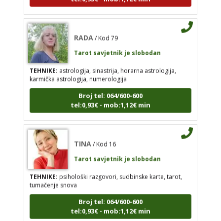
Broj tel: 064/600-600
tel:0,93€ - mob:1,12€ min
RADA
/ Kod 79
Tarot savjetnik je slobodan
TINA
TEHNIKE:
astrologija, sinastrija, horarna astrologija,
/ Kod 16
karmička astrologija, numerologija
Tarot savjetnik je slobodan
Broj tel: 064/600-600
TEHNIKE:
psihološki razgovori, sudbinske karte,
tel:0,93€ - mob:1,12€ min
tarot, tumačenje snova
Broj tel: 064/600-600
tel:0,93€ - mob:1,12€ min
TINA
/ Kod 16
Tarot savjetnik je slobodan
TEHNIKE:
psihološki razgovori, sudbinske karte, tarot,
VESNA
/ Kod 05
tumačenje snova
Tarot savjetnik je slobodan
Broj tel: 064/600-600
tel:0,93€ - mob:1,12€ min
TEHNIKE:
numerologija, anđeoski i ljubavni tarot,
visak, yi ching, knjiga promjena mudrosti, rune,