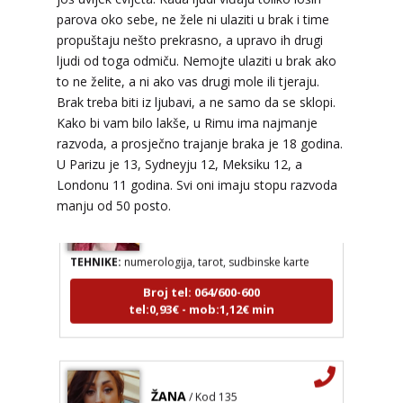
parova oko sebe, ne žele ni ulaziti u brak i time
Tarot savjetnik je slobodan
propuštaju nešto prekrasno, a upravo ih drugi
TEHNIKE:
astrologija, numerlogija, tarot
ljudi od toga odmiču. Nemojte ulaziti u brak ako
Broj tel: 064/600-600
to ne želite, a ni ako vas drugi mole ili tjeraju.
tel:0,93€ - mob:1,12€ min
Brak treba biti iz ljubavi, a ne samo da se sklopi.
Kako bi vam bilo lakše, u Rimu ima najmanje
razvoda, a prosječno trajanje braka je 18 godina.
U Parizu je 13, Sydneyju 12, Meksiku 12, a
DINA
Londonu 11 godina. Svi oni imaju stopu razvoda
/ Kod 38
manju od 50 posto.
Tarot savjetnik je zauzet
TEHNIKE:
numerologija, tarot, sudbinske karte
Broj tel: 064/600-600
tel:0,93€ - mob:1,12€ min
ŽANA
/ Kod 135