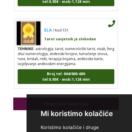
ELA
/ Kod 151
Tarot savjetnik je slobodan
TEHNIKE:
astrologija, tarot, numerološki tarot, visak, feng
shui numerologija, anđeoski brojevi, tumačenje snova,
rune, kristali, reiki, terapija bojama, anđeoske karte,
iscjeljivanje anđeoskim energijama
Broj tel: 064/600-600
tel:0,93€ - mob:1,12€ min
Pregled svih savjetnika
TEODORA
/ Kod 29
Mi koristimo kolačiće
Tarot savjetnik je slobodan
TEHNIKE:
tarot, lenormand, crowley, visak, kristalna
Koristimo kolačiće i druge
kugla, terapija kristalima, čišćenje sure, izrada amajlija za