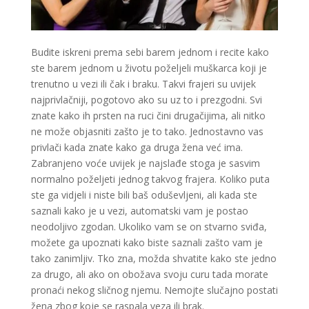
LUCIJA
/ Kod #136
Budite iskreni prema sebi barem jednom i recite kako
Tarot savjetnik je slobodan
ste barem jednom u životu poželjeli muškarca koji je
trenutno u vezi ili čak i braku. Takvi frajeri su uvijek
TEHNIKE:
sudbinske karte, anđeoske poruke
najprivlačniji, pogotovo ako su uz to i prezgodni. Svi
Broj tel: 064/600-600
znate kako ih prsten na ruci čini drugačijima, ali nitko
tel:0,93€ - mob:1,12€ min
ne može objasniti zašto je to tako. Jednostavno vas
privlači kada znate kako ga druga žena već ima.
Zabranjeno voće uvijek je najslađe stoga je sasvim
normalno poželjeti jednog takvog frajera. Koliko puta
ELA
/ Kod 151
ste ga vidjeli i niste bili baš oduševljeni, ali kada ste
Tarot savjetnik je slobodan
saznali kako je u vezi, automatski vam je postao
neodoljivo zgodan. Ukoliko vam se on stvarno sviđa,
TEHNIKE:
astrologija, tarot, numerološki tarot, visak, feng
možete ga upoznati kako biste saznali zašto vam je
shui numerologija, anđeoski brojevi, tumačenje snova,
rune, kristali, reiki, terapija bojama, anđeoske karte,
tako zanimljiv. Tko zna, možda shvatite kako ste jedno
iscjeljivanje anđeoskim energijama
za drugo, ali ako on obožava svoju curu tada morate
pronaći nekog sličnog njemu. Nemojte slučajno postati
Broj tel: 064/600-600
tel:0,93€ - mob:1,12€ min
žena zbog koje se raspala veza ili brak.