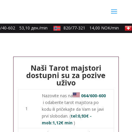
/40-602
53,10 ден./min
820/77-321
14,00 NOK/min
Naši Tarot majstori
dostupni su za pozive
uživo
Nazovite nas na
064/600-600
i odaberite tarot majstora po
1
kodu ili pričekajte da Vam se javi
prvi slobodan. (
tel:0,93€ -
mob:1,12€ min
)