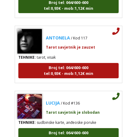
Broj tel: 064/600-600
tel:0,93€ - mob:1,12€ min
ANTONELA
/ Kod 117
Tarot savjetnik je zauzet
TEHNIKE:
tarot, visak
Broj tel: 064/600-600
tel:0,93€ - mob:1,12€ min
LUCIJA
/ Kod #136
Tarot savjetnik je slobodan
TEHNIKE:
sudbinske karte, anđeoske poruke
Broj tel: 064/600-600
tel:0,93€ - mob:1,12€ min