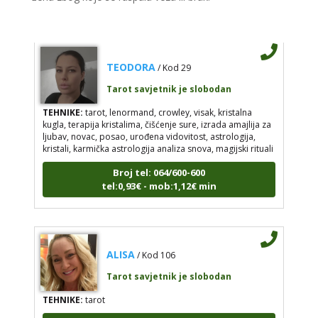
TEODORA
/ Kod 29
Tarot savjetnik je slobodan
TEHNIKE:
tarot, lenormand, crowley, visak, kristalna
kugla, terapija kristalima, čišćenje sure, izrada amajlija za
ljubav, novac, posao, urođena vidovitost, astrologija,
kristali, karmička astrologija analiza snova, magijski rituali
Broj tel: 064/600-600
tel:0,93€ - mob:1,12€ min
ALISA
/ Kod 106
Tarot savjetnik je slobodan
TEHNIKE:
tarot