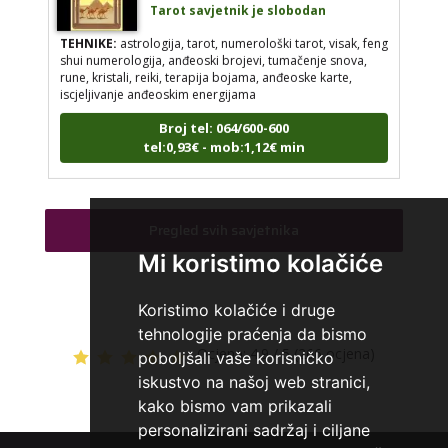
Tarot savjetnik je slobodan
TEHNIKE:
astrologija, tarot, numerološki tarot, visak, feng
shui numerologija, anđeoski brojevi, tumačenje snova,
rune, kristali, reiki, terapija bojama, anđeoske karte,
iscjeljivanje anđeoskim energijama
Broj tel: 064/600-600
tel:0,93€ - mob:1,12€ min
Pregled svih savjetnika
VESNA
/ Kod 05
Mi koristimo kolačiće
Tarot savjetnik je slobodan
TEHNIKE:
numerologija, anđeoski i ljubavni tarot, visak, yi
Koristimo kolačiće i druge
ching, knjiga promjena mudrosti, rune, izrada runskih
tehnologije praćenja da bismo
amajlija
Ocjena:
4.9 / 5 (266 ocjena)
poboljšali vaše korisničko
Broj tel: 064/600-600
iskustvo na našoj web stranici,
tel:0,93€ - mob:1,12€ min
kako bismo vam prikazali
personalizirani sadržaj i ciljane