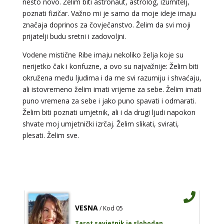
nešto novo. Želim biti astronaut, astrolog, izumitelj,
poznati fizičar. Važno mi je samo da moje ideje imaju
Broj tel: 064/600-600
tel:0,93€ - mob:1,12€ min
značaja doprinos za čovječanstvo. Želim da svi moji
prijatelji budu sretni i zadovoljni.
Vodene mistične Ribe imaju nekoliko želja koje su
nerijetko čak i konfuzne, a ovo su najvažnije: Želim biti
ELA
/ Kod 151
okružena među ljudima i da me svi razumiju i shvaćaju,
Tarot savjetnik je slobodan
ali istovremeno želim imati vrijeme za sebe. Želim imati
puno vremena za sebe i jako puno spavati i odmarati.
TEHNIKE:
astrologija, tarot, numerološki tarot, visak, feng
Želim biti poznati umjetnik, ali i da drugi ljudi napokon
shui numerologija, anđeoski brojevi, tumačenje snova,
rune, kristali, reiki, terapija bojama, anđeoske karte,
shvate moj umjetnički izrčaj. Želim slikati, svirati,
iscjeljivanje anđeoskim energijama
plesati. Želim sve.
Broj tel: 064/600-600
tel:0,93€ - mob:1,12€ min
VESNA
/ Kod 05
Tarot savjetnik je slobodan