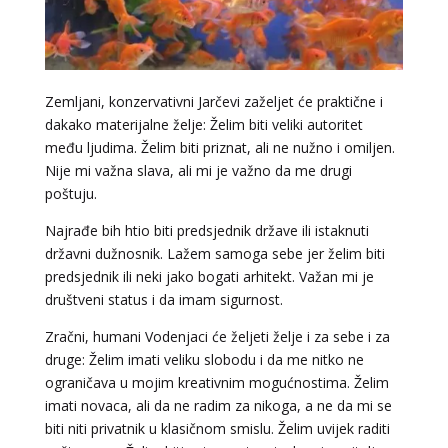
Zemljani, konzervativni Jarčevi zaželjet će praktične i
dakako materijalne želje: Želim biti veliki autoritet
među ljudima. Želim biti priznat, ali ne nužno i omiljen.
Nije mi važna slava, ali mi je važno da me drugi
poštuju.
Najrađe bih htio biti predsjednik države ili istaknuti
državni dužnosnik. Lažem samoga sebe jer želim biti
predsjednik ili neki jako bogati arhitekt. Važan mi je
društveni status i da imam sigurnost.
Zračni, humani Vodenjaci će željeti želje i za sebe i za
druge: Želim imati veliku slobodu i da me nitko ne
LUCIJA
/ Kod #136
ograničava u mojim kreativnim mogućnostima. Želim
imati novaca, ali da ne radim za nikoga, a ne da mi se
Tarot savjetnik je zauzet
biti niti privatnik u klasičnom smislu. Želim uvijek raditi
TEHNIKE:
sudbinske karte, anđeoske poruke