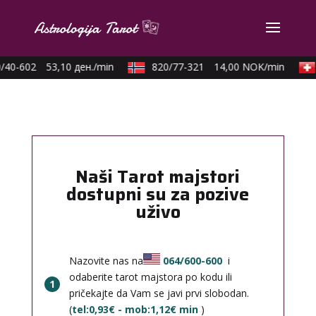
/40-602
53,10 ден./min
820/77-321
14,00 NOK/min
Naši Tarot majstori
dostupni su za pozive
uživo
Nazovite nas na
064/600-600
i
odaberite tarot majstora po kodu ili
1
pričekajte da Vam se javi prvi slobodan.
(
tel:0,93€ - mob:1,12€ min
)