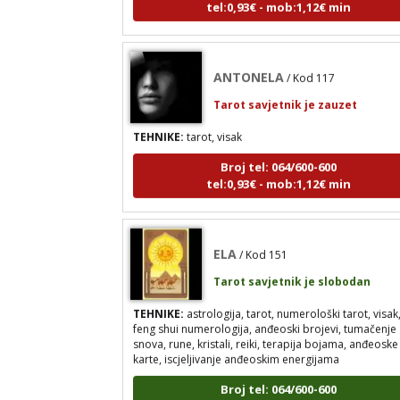
ANTONELA
/ Kod 117
Tarot savjetnik je zauzet
TEHNIKE:
tarot, visak
Broj tel: 064/600-600
tel:0,93€ - mob:1,12€ min
ELA
/ Kod 151
Tarot savjetnik je slobodan
TEHNIKE:
astrologija, tarot, numerološki tarot, visak
feng shui numerologija, anđeoski brojevi, tumačenje
snova, rune, kristali, reiki, terapija bojama, anđeoske
karte, iscjeljivanje anđeoskim energijama
Broj tel: 064/600-600
tel:0,93€ - mob:1,12€ min