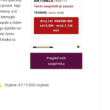
Tarot savjetnik je zauzet
o prvom. Nije
TEHNIKE:
tarot, visak
emena, a vi
Broj tel: 064/600-600
u. Nemojte
,
tel:0,93€ - mob:1,12€
varati o lošim
min
ju utješite na
vrlo često
d braka su
ELA
/ Kod 151
Pregled svih
savjetnika
Tarot savjetnik je slobodan
TEHNIKE:
astrologija, tarot,
numerološki tarot, visak, feng
shui numerologija, anđeoski
ja za
brojevi, tumačenje snova, rune,
Ocjena:
4.7 / 5 (552 ocjena)
,
kristali, reiki, terapija bojama,
anđeoske karte, iscjeljivanje
anđeoskim energijama
Broj tel: 064/600-600
tel:0,93€ - mob:1,12€