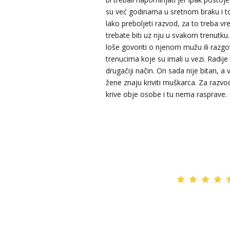
ELA
/ Kod 151
su već godinama u sretnom braku i t
Tarot savjetnik je slobodan
lako preboljeti razvod, za to treba vr
trebate biti uz nju u svakom trenutk
TEHNIKE:
astrologija, tarot, numerološki tarot, visak
feng shui numerologija, anđeoski brojevi, tumačenje
loše govoriti o njenom mužu ili razgo
snova, rune, kristali, reiki, terapija bojama, anđeoske
trenucima koje su imali u vezi. Radije 
karte, iscjeljivanje anđeoskim energijama
drugačiji način. On sada nije bitan, a 
Broj tel: 064/600-600
žene znaju kriviti muškarca. Za razvo
tel:0,93€ - mob:1,12€ min
krive obje osobe i tu nema rasprave.
TEODORA
/ Kod 29
Tarot savjetnik je slobodan
TEHNIKE:
tarot, lenormand, crowley, visak, kristalna
kugla, terapija kristalima, čišćenje sure, izrada amajli
ljubav, novac, posao, urođena vidovitost, astrologija
kristali, karmička astrologija analiza snova, magijski
rituali
Broj tel: 064/600-600
tel:0,93€ - mob:1,12€ min