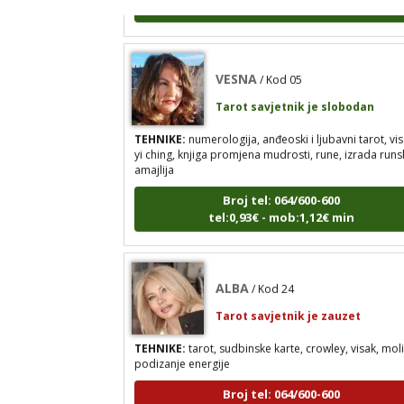
VESNA
/ Kod 05
Tarot savjetnik je slobodan
TEHNIKE:
numerologija, anđeoski i ljubavni tarot, vis
yi ching, knjiga promjena mudrosti, rune, izrada runs
amajlija
Broj tel: 064/600-600
tel:0,93€ - mob:1,12€ min
ALBA
/ Kod 24
Tarot savjetnik je zauzet
TEHNIKE:
tarot, sudbinske karte, crowley, visak, moli
podizanje energije
Broj tel: 064/600-600
tel:0,93€ - mob:1,12€ min