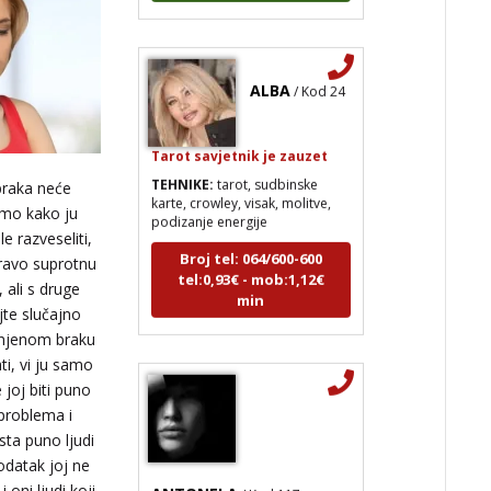
ALBA
/ Kod 24
Tarot savjetnik je zauzet
TEHNIKE:
tarot, sudbinske
karte, crowley, visak, molitve,
braka neće
podizanje energije
emo kako ju
e razveseliti,
Broj tel: 064/600-600
tel:0,93€ - mob:1,12€
pravo suprotnu
min
, ali s druge
jte slučajno
u njenom braku
i, vi ju samo
 joj biti puno
 problema i
sta puno ljudi
podatak joj ne
ANTONELA
/ Kod 117
 oni ljudi koji