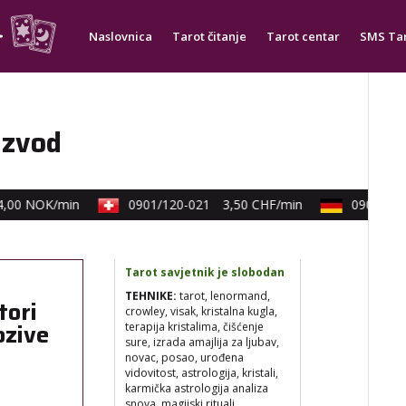
anđeoskim energijama
Naslovnica
Tarot čitanje
Tarot centar
SMS Ta
Broj tel: 064/600-600
tel:0,93€ - mob:1,12€
min
azvod
00 NOK/min
0901/120-021
3,50 CHF/min
0900/830-
TEODORA
/ Kod 29
Tarot savjetnik je slobodan
TEHNIKE:
tarot, lenormand,
crowley, visak, kristalna kugla,
tori
terapija kristalima, čišćenje
sure, izrada amajlija za ljubav,
ozive
novac, posao, urođena
vidovitost, astrologija, kristali,
karmička astrologija analiza
snova, magijski rituali