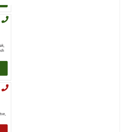
min
ak,
kih
TEODORA
/ Kod 29
Tarot savjetnik je slobodan
TEHNIKE:
tarot, lenormand,
crowley, visak, kristalna kugla,
terapija kristalima, čišćenje
sure, izrada amajlija za ljubav,
novac, posao, urođena
vidovitost, astrologija, kristali,
karmička astrologija analiza
snova, magijski rituali
tve,
Broj tel: 064/600-600
tel:0,93€ - mob:1,12€
min