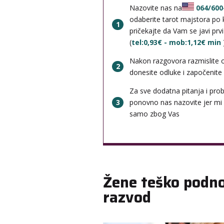
Nazovite nas na
064/600
odaberite tarot majstora po k
1
pričekajte da Vam se javi prv
(
tel:0,93€ - mob:1,12€ min
Nakon razgovora razmislite 
2
donesite odluke i započenite b
Za sve dodatna pitanja i pro
3
ponovno nas nazovite jer mi
samo zbog Vas
Žene teško podn
razvod