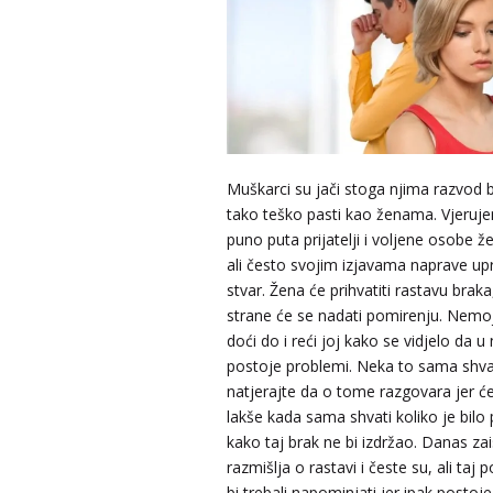
Muškarci su jači stoga njima razvod 
tako teško pasti kao ženama. Vjeruj
puno puta prijatelji i voljene osobe žel
ali često svojim izjavama naprave u
stvar. Žena će prihvatiti rastavu braka
strane će se nadati pomirenju. Nemo
doći do i reći joj kako se vidjelo da 
postoje problemi. Neka to sama shvat
natjerajte da o tome razgovara jer će
lakše kada sama shvati koliko je bilo
kako taj brak ne bi izdržao. Danas zai
razmišlja o rastavi i česte su, ali taj 
bi trebali napominjati jer ipak postoje i