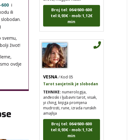
Broj tel: 064/600-600
-600
i
tel:0,93€ - mob:1,12€
odu ili
min
i slobodan.
)
o svemu,
olji život!
bleme,
 smo ovdje
VESNA
/ Kod 05
Tarot savjetnik je slobodan
TEHNIKE:
numerologija,
anđeoski i ljubavni tarot, visak,
yi ching, knjiga promjena
mudrosti, rune, izrada runskih
amajlija
ose
Broj tel: 064/600-600
tel:0,93€ - mob:1,12€
min