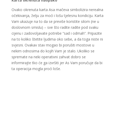
Karta okrenuta naopako
Ovako okrenuta karta Asa mačeva simbolizira nerealna
očekivanja, želju za moći i lošu tjelesnu kondiciju. Karta
Vam ukazuje na to da se previše koristite silom (ne u
LUCIJA
/ Kod #136
doslovnom smislu) – sve što radite radite pod svaku
Tarot savjetnik je zauzet
cijenu i zadovoljavate potrebe “sad i odmah”. Pripazite
TEHNIKE:
sudbinske karte, anđeoske poruke
na to koliko štetite ljudima oko sebe, a da toga niste ni
svjesni. Ovakav stav mogao bi porušiti mostove u
Broj tel: 064/600-600
nekim odnosima do kojih Vam je stalo. Ukoliko se
tel:0,93€ - mob:1,12€ min
spremate na neki operativni zahvat dobro se
informirajte tko će ga izvršiti jer As Vam poručuje da bi
ta operacija mogla proći loše.
AZRA
/ Kod 02
Tarot savjetnik je slobodan
TEHNIKE:
visak, tarot, vidovitost, ljubavna predviđanja
Broj tel: 064/600-600
tel:0,93€ - mob:1,12€ min