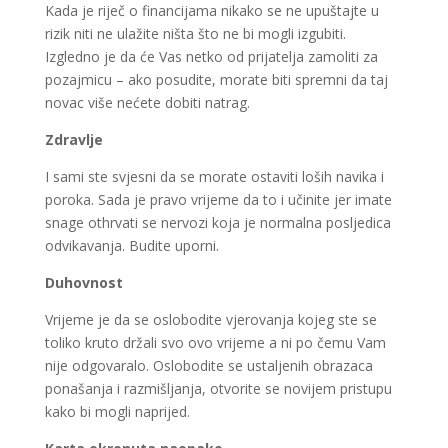
Kada je riječ o financijama nikako se ne upuštajte u
rizik niti ne ulažite ništa što ne bi mogli izgubiti.
Izgledno je da će Vas netko od prijatelja zamoliti za
pozajmicu – ako posudite, morate biti spremni da taj
novac više nećete dobiti natrag.
Zdravlje
I sami ste svjesni da se morate ostaviti loših navika i
poroka. Sada je pravo vrijeme da to i učinite jer imate
snage othrvati se nervozi koja je normalna posljedica
odvikavanja. Budite uporni.
Duhovnost
Vrijeme je da se oslobodite vjerovanja kojeg ste se
toliko kruto držali svo ovo vrijeme a ni po čemu Vam
nije odgovaralo. Oslobodite se ustaljenih obrazaca
ponašanja i razmišljanja, otvorite se novijem pristupu
kako bi mogli naprijed.