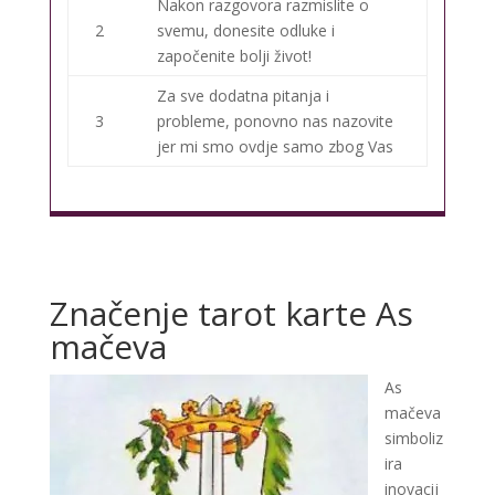
Nakon razgovora razmislite o
2
svemu, donesite odluke i
započenite bolji život!
Za sve dodatna pitanja i
3
probleme, ponovno nas nazovite
jer mi smo ovdje samo zbog Vas
Značenje tarot karte As
mačeva
As
mačeva
simboliz
ira
inovacij