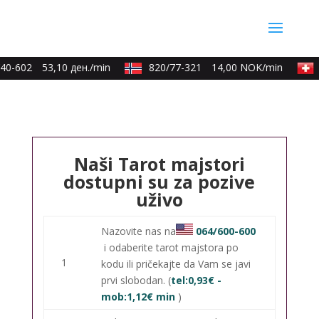
40-602
53,10 ден./min
820/77-321
14,00 NOK/min
Naši Tarot majstori
dostupni su za pozive
uživo
Nazovite nas na
064/600-600
i odaberite tarot majstora po
1
kodu ili pričekajte da Vam se javi
prvi slobodan. (
tel:0,93€ -
mob:1,12€ min
)