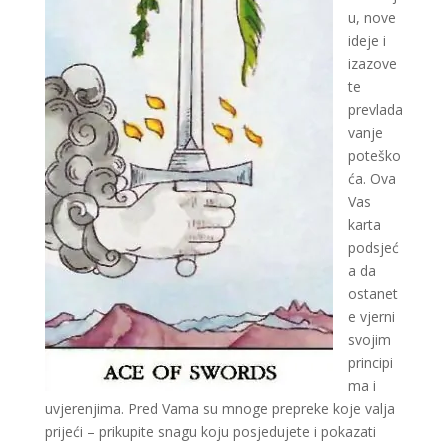
u, nove
ideje i
izazove
te
prevlada
vanje
poteško
ća. Ova
Vas
karta
podsjeć
a da
ostanet
e vjerni
svojim
principi
ma i
uvjerenjima. Pred Vama su mnoge prepreke koje valja
prijeći – prikupite snagu koju posjedujete i pokazati