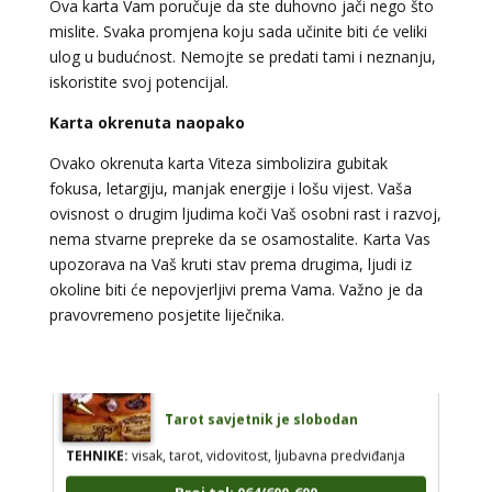
Ova karta Vam poručuje da ste duhovno jači nego što
Broj tel: 064/600-600
mislite. Svaka promjena koju sada učinite biti će veliki
tel:0,93€ - mob:1,12€ min
ulog u budućnost. Nemojte se predati tami i neznanju,
iskoristite svoj potencijal.
Karta okrenuta naopako
STOJA
/ Kod 31
Ovako okrenuta karta Viteza simbolizira gubitak
Tarot savjetnik je slobodan
fokusa, letargiju, manjak energije i lošu vijest. Vaša
TEHNIKE:
kristalna kugla, tarot, vidovitost, visak
ovisnost o drugim ljudima koči Vaš osobni rast i razvoj,
nema stvarne prepreke da se osamostalite. Karta Vas
Broj tel: 064/600-600
upozorava na Vaš kruti stav prema drugima, ljudi iz
tel:0,93€ - mob:1,12€ min
okoline biti će nepovjerljivi prema Vama. Važno je da
pravovremeno posjetite liječnika.
AZRA
/ Kod 02
Tarot savjetnik je slobodan
TEHNIKE:
visak, tarot, vidovitost, ljubavna predviđanja
Broj tel: 064/600-600