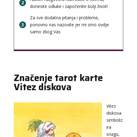
2
donesite odluke i započenite bolji život!
Za sve dodatna pitanja i probleme,
3
ponovno nas nazovite jer mi smo ovdje
samo zbog Vas
Značenje tarot karte
Vitez diskova
Vitez
diskova
simboliz
ira
snagu,