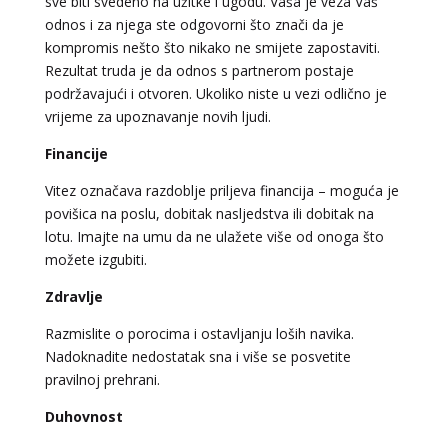
sve biti svedeno na užitke i ugodu. Vaša je veza Vaš
odnos i za njega ste odgovorni što znači da je
kompromis nešto što nikako ne smijete zapostaviti.
Rezultat truda je da odnos s partnerom postaje
podržavajući i otvoren. Ukoliko niste u vezi odlično je
vrijeme za upoznavanje novih ljudi.
Financije
Vitez označava razdoblje priljeva financija – moguća je
povišica na poslu, dobitak nasljedstva ili dobitak na
lotu. Imajte na umu da ne ulažete više od onoga što
možete izgubiti.
Zdravlje
Razmislite o porocima i ostavljanju loših navika.
DIJA
/ Kod 64
Nadoknadite nedostatak sna i više se posvetite
Tarot savjetnik je slobodan
pravilnoj prehrani.
TEHNIKE:
vedska astrologija (jyotish), reiki, tarot, oracle
Duhovnost
karte, duhovni razgovori