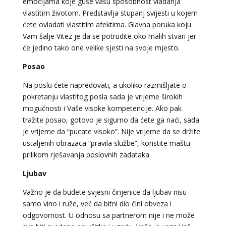
emocijama koje guše vašu sposobnost vladanja
vlastitim životom. Predstavlja stupanj svijesti u kojem
ćete ovladati vlastitim afektima. Glavna poruka koju
Vam šalje Vitez je da se potrudite oko malih stvari jer
će jedino tako one velike sjesti na svoje mjesto.
Posao
Na poslu ćete napredovati, a ukoliko razmišljate o
pokretanju vlastitog posla sada je vrijeme širokih
mogućnosti i Vaše visoke kompetencije. Ako pak
tražite posao, gotovo je sigurno da ćete ga naći, sada
je vrijeme da “pucate visoko”. Nije vrijeme da se držite
ustaljenih obrazaca “pravila službe”, koristite maštu
prilikom rješavanja poslovnih zadataka.
Ljubav
Važno je da budete svjesni činjenice da ljubav nisu
samo vino i ruže, već da bitni dio čini obveza i
odgovornost. U odnosu sa partnerom nije i ne može