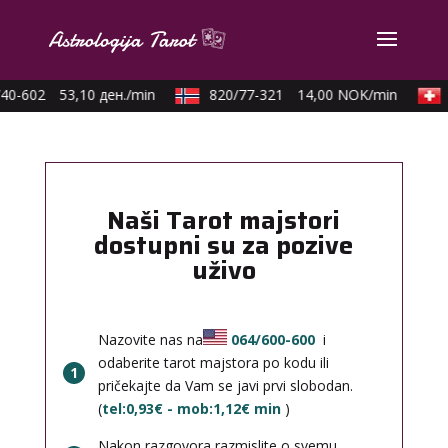
40-602
53,10 ден./min
820/77-321
14,00 NOK/min
Naši Tarot majstori
dostupni su za pozive
uživo
Nazovite nas na
064/600-600
i
odaberite tarot majstora po kodu ili
1
pričekajte da Vam se javi prvi slobodan.
(
tel:0,93€ - mob:1,12€ min
)
Nakon razgovora razmislite o svemu,