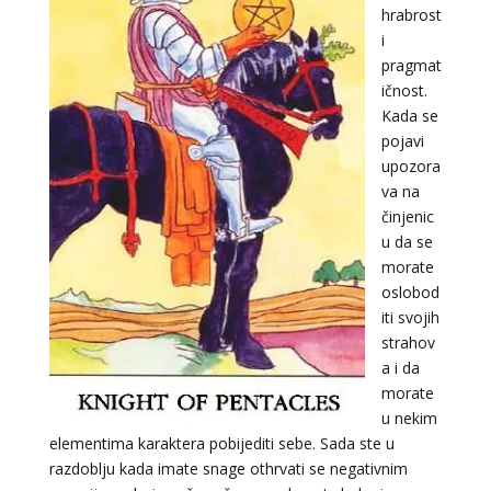
hrabrost
i
pragmat
ičnost.
Kada se
pojavi
upozora
va na
činjenic
u da se
morate
oslobod
iti svojih
strahov
a i da
morate
u nekim
elementima karaktera pobijediti sebe. Sada ste u
razdoblju kada imate snage othrvati se negativnim