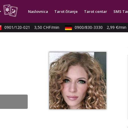
Naslovnica
Tarot čitanje
Tarot centar
SMS Ta
0901/120-021
3,50 CHF/min
0900/830-3330
2,99 €/min