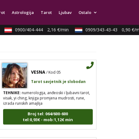
TEHNIKE:
astrologija, tarot, numerološki tarot,
visak, feng shui numerologija, anđeoski brojevi,
rot
Astrologija
Tarot
Ljubav
Ostalo
tumačenje snova, rune, kristali, reiki, terapija
bojama, anđeoske karte, iscjeljivanje anđeoskim
energijama
0900/404-444
2,16 €/min
0909/343-43-43
0,90 €/m
Broj tel: 064/600-600
tel:0,93€ - mob:1,12€ min
VESNA
/ Kod 05
Tarot savjetnik je slobodan
TEHNIKE:
numerologija, anđeoski i ljubavni tarot,
visak, yi ching, knjiga promjena mudrosti, rune,
izrada runskih amajlija
Broj tel: 064/600-600
tel:0,93€ - mob:1,12€ min