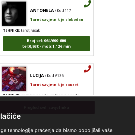
ANTONELA
/ Kod 117
Tarot savjetnik je slobodan
TEHNIKE:
tarot, visak
Broj tel: 064/600-600
tel:0,93€ - mob:1,12€ min
LUCIJA
/ Kod #136
Tarot savjetnik je zauzet
TEHNIKE:
sudbinske karte, anđeoske poruke
Broj tel: 064/600-600
Pregled svih savjetnika
tel:0,93€ - mob:1,12€ min
lačiće
uge tehnologije praćenja da bismo poboljšali vaše