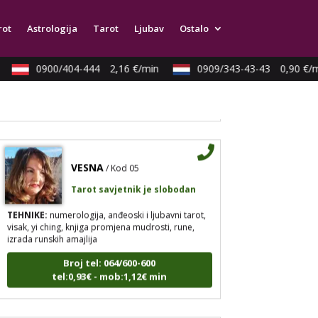
TEHNIKE:
astrologija, tarot, numerološki tarot,
visak, feng shui numerologija, anđeoski brojevi,
rot
Astrologija
Tarot
Ljubav
Ostalo
tumačenje snova, rune, kristali, reiki, terapija
bojama, anđeoske karte, iscjeljivanje anđeoskim
energijama
0900/404-444
2,16 €/min
0909/343-43-43
0,90 €/m
Broj tel: 064/600-600
tel:0,93€ - mob:1,12€ min
VESNA
/ Kod 05
Tarot savjetnik je slobodan
TEHNIKE:
numerologija, anđeoski i ljubavni tarot,
visak, yi ching, knjiga promjena mudrosti, rune,
izrada runskih amajlija
Broj tel: 064/600-600
tel:0,93€ - mob:1,12€ min