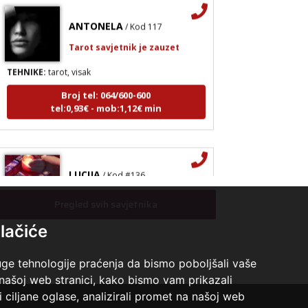
ANTONELA
/ Kod 117
Tarot savjetnik je zauzet
TEHNIKE:
tarot, visak
Broj tel: 064/600-600
tel:0,93€ - mob:1,12€ min
LUCIJA
/ Kod #136
Tarot savjetnik je zauzet
Pregled svih savjetnika
TEHNIKE:
sudbinske karte, anđeoske poruke
lačiće
Broj tel: 064/600-600
tel:0,93€ - mob:1,12€ min
uge tehnologije praćenja da bismo poboljšali vaše
 našoj web stranici, kako bismo vam prikazali
i ciljane oglase, analizirali promet na našoj web