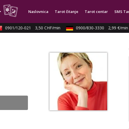
Naslovnica
Tarot čitanje
Tarot centar
SMS Ta
0901/120-021
3,50 CHF/min
0900/830-3330
2,99 €/min