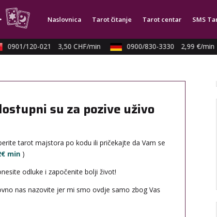
Naslovnica
Tarot čitanje
Tarot centar
SMS Ta
0901/120-021
3,50 CHF/min
0900/830-3330
2,99 €/min
dostupni su za pozive uživo
erite tarot majstora po kodu ili pričekajte da Vam se
12€ min
)
site odluke i započenite bolji život!
novno nas nazovite jer mi smo ovdje samo zbog Vas