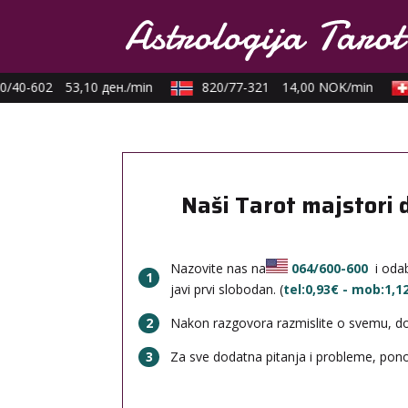
/40-602
53,10 ден./min
820/77-321
14,00 NOK/min
Naši Tarot majstori 
Nazovite nas na
064/600-600
i odab
1
javi prvi slobodan. (
tel:0,93€ - mob:1,
2
Nakon razgovora razmislite o svemu, done
3
Za sve dodatna pitanja i probleme, po