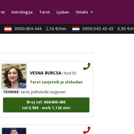
TEHNIKE:
astrologija, tarot, numerološki tarot,
visak, feng shui numerologija, anđeoski brojevi,
rot
Astrologija
Tarot
Ljubav
Ostalo
tumačenje snova, rune, kristali, reiki, terapija
bojama, anđeoske karte, iscjeljivanje anđeoskim
energijama
0900/404-444
2,16 €/min
0909/343-43-43
0,90 €/mi
Broj tel: 064/600-600
tel:0,93€ - mob:1,12€ min
VESNA BURCSA
/ Kod 55
Tarot savjetnik je slobodan
TEHNIKE:
tarot, psihološki razgovori
Broj tel: 064/600-600
tel:0,93€ - mob:1,12€ min
LUKA BABIĆ
/ Kod 44