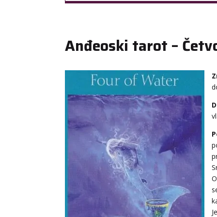
Anđeoski tarot – Četv
Z
d
D
v
P
p
p
S
O
s
k
J