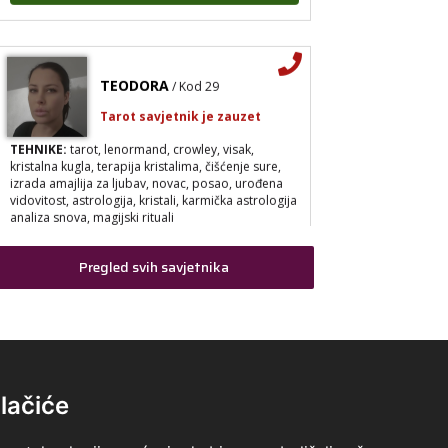
TEODORA
/ Kod 29
Tarot savjetnik je zauzet
TEHNIKE:
tarot, lenormand, crowley, visak,
kristalna kugla, terapija kristalima, čišćenje sure,
izrada amajlija za ljubav, novac, posao, urođena
vidovitost, astrologija, kristali, karmička astrologija
analiza snova, magijski rituali
Broj tel: 064/600-600
tel:0,93€ - mob:1,12€ min
Pregled svih savjetnika
DI (DIJANA)
/ Kod 67
Tarot savjetnik je zauzet
lačiće
TEHNIKE:
astrologija, numerlogija, tarot