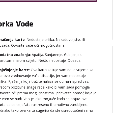
orka Vode
načenja karte
: Nedostaje prilika. Nezadovoljstvo ili
osada. Otvorite vaše oči mogućnostima.
odatna značenja
: Apatija. Sanjarenje. Gubljenje u
lastitom malom svijetu. Nešto nedostaje. Dosada.
ojašnjenje karte
: Ova karta kazuje vam da je vrijeme za
onovo vrednovanje vaše situacije, jer vam nedostaje
rilika. Rješenja koja tražite nalaze se odmah ispred vas.
rećom pozitivne snage rade kako bi vam sada pomogle
tvorite oči prema mogućnostima i prihvatite pomoć koja je
e vam se nudi. Vrlo je lako moguće kada se pojavi ova
arta da se osjećate rastreseno ili emotivno zarobljeno.
ednako tako ova karta sugerira da ste usredotočeni samo