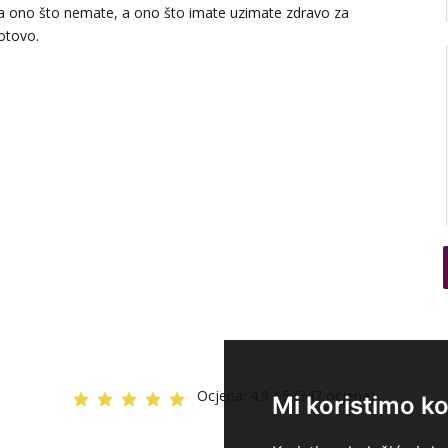
a ono što nemate, a ono što imate uzimate zdravo za
otovo.
Ocjena:
4.9 / 5 (347 ocjena)
Mi koristimo ko