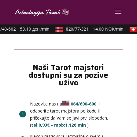
/40-602
53,10 ден./min
820/77-321
14,00 NOK/min
Naši Tarot majstori
dostupni su za pozive
uživo
Nazovite nas na
064/600-600
i
odaberite tarot majstora po kodu ili
1
pričekajte da Vam se javi prvi slobodan.
(
tel:0,93€ - mob:1,12€ min
)
Nakon razgovora razmislite o svemu,