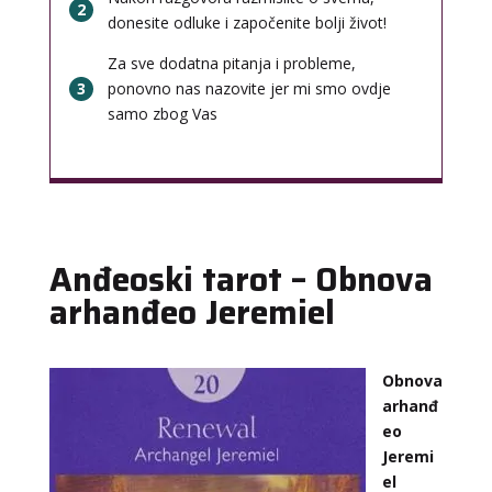
2
donesite odluke i započenite bolji život!
Za sve dodatna pitanja i probleme,
3
ponovno nas nazovite jer mi smo ovdje
samo zbog Vas
Anđeoski tarot – Obnova
arhanđeo Jeremiel
Obnova
arhanđ
eo
Jeremi
el