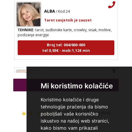
ALBA
/ Kod 24
Tarot savjetnik je zauzet
TEHNIKE:
tarot, sudbinske karte, crowley, visak, molitve,
podizanje energije
Broj tel: 064/600-600
tel:0,93€ - mob:1,12€ min
RAJNA
/ Kod 85
Mi koristimo kolačiće
Pregled svih savjetnika
Tarot savjetnik je slobodan
TEHNIKE:
tarot, razgovori
Koristimo kolačiće i druge
Broj tel: 064/600-600
tehnologije praćenja da bismo
tel:0,93€ - mob:1,12€ min
Ocjena:
4.9 / 5 (526 ocjena)
poboljšali vaše korisničko
iskustvo na našoj web stranici,
kako bismo vam prikazali