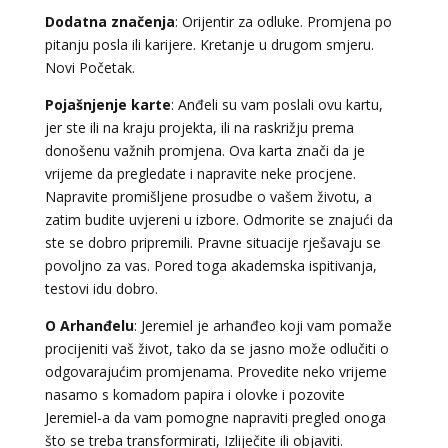
Dodatna značenja
: Orijentir za odluke. Promjena po
pitanju posla ili karijere. Kretanje u drugom smjeru.
DINA
/ Kod 38
Novi Početak.
Tarot savjetnik je zauzet
Pojašnjenje karte
: Anđeli su vam poslali ovu kartu,
TEHNIKE:
numerologija, tarot, sudbinske karte
jer ste ili na kraju projekta, ili na raskrižju prema
donošenu važnih promjena. Ova karta znači da je
Broj tel: 064/600-600
vrijeme da pregledate i napravite neke procjene.
tel:0,93€ - mob:1,12€ min
Napravite promišljene prosudbe o vašem životu, a
zatim budite uvjereni u izbore. Odmorite se znajući da
ste se dobro pripremili. Pravne situacije rješavaju se
povoljno za vas. Pored toga akademska ispitivanja,
ALBA
/ Kod 24
testovi idu dobro.
Tarot savjetnik je zauzet
O Arhanđelu
: Jeremiel je arhanđeo koji vam pomaže
TEHNIKE:
tarot, sudbinske karte, crowley, visak, molitve,
procijeniti vaš život, tako da se jasno može odlučiti o
podizanje energije
odgovarajućim promjenama. Provedite neko vrijeme
Broj tel: 064/600-600
nasamo s komadom papira i olovke i pozovite
tel:0,93€ - mob:1,12€ min
Jeremiel-a da vam pomogne napraviti pregled onoga
što se treba transformirati, Izliječite ili objaviti.