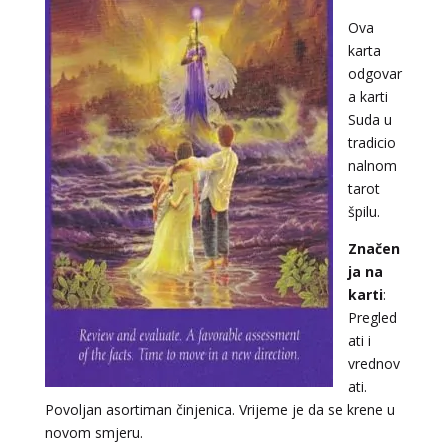
Ova
karta
odgovar
a karti
Suda u
tradicio
nalnom
tarot
špilu.
Značen
ja na
karti
:
Pregled
ati i
vrednov
ati.
Povoljan asortiman činjenica. Vrijeme je da se krene u
novom smjeru.