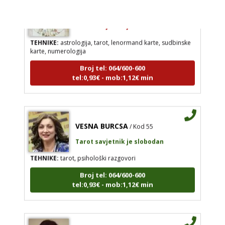
EMA
/ Kod 30
Tarot savjetnik je zauzet
TEHNIKE:
astrologija, tarot, lenormand karte, sudbinske
karte, numerologija
Broj tel: 064/600-600
tel:0,93€ - mob:1,12€ min
VESNA BURCSA
/ Kod 55
Tarot savjetnik je slobodan
TEHNIKE:
tarot, psihološki razgovori
Broj tel: 064/600-600
tel:0,93€ - mob:1,12€ min
VALENTINA ŠTEFANIĆ
/ Kod 25