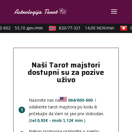
-602
53,10 ден./min
820/77-321
14,00 NOK/min
09
Naši Tarot majstori
dostupni su za pozive
uživo
Nazovite nas na
064/600-600
i
odaberite tarot majstora po kodu ili
1
pričekajte da Vam se javi prvi slobodan.
(
tel:0,93€ - mob:1,12€ min
)
Nakon razgovora razmislite o svemu,