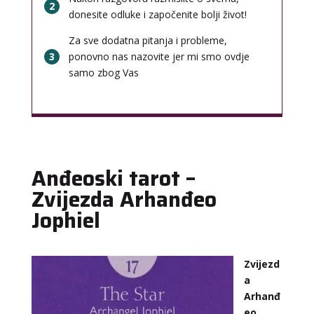
2
donesite odluke i započenite bolji život!
Za sve dodatna pitanja i probleme,
3
ponovno nas nazovite jer mi smo ovdje
samo zbog Vas
Anđeoski tarot –
Zvijezda Arhanđeo
Jophiel
Zvijezd
a
Arhanđ
eo