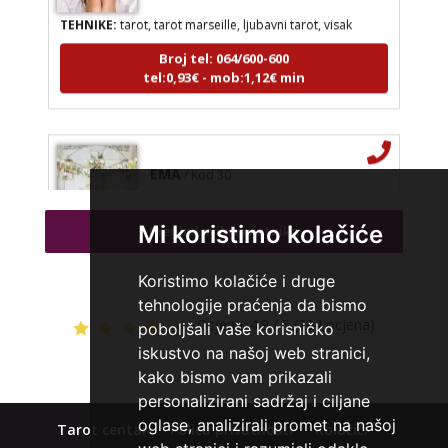
TEHNIKE:
tarot, tarot marseille, ljubavni tarot, visak
Broj tel: 064/600-600
tel:0,93€ - mob:1,12€ min
EMA
/ Kod 30
Tarot savjetnik je zauzet
TEHNIKE:
astrologija, tarot, lenormand karte, sudbinske
Mi koristimo kolačiće
Pregled svih savjetnika
karte, numerologija
Broj tel: 064/600-600
Koristimo kolačiće i druge
tel:0,93€ - mob:1,12€ min
tehnologije praćenja da bismo
Ocjena:
4.9 / 5 (294 ocjena)
poboljšali vaše korisničko
iskustvo na našoj web stranici,
kako bismo vam prikazali
VESNA BURCSA
/ Kod 55
personalizirani sadržaj i ciljane
Tarot savjetnik je slobodan
oglase, analizirali promet na našoj
Tarot centar
Polica privatnosti
Kolačići