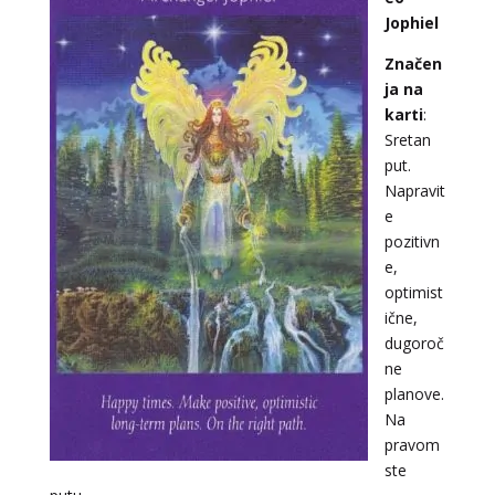
Jophiel
Značen
ja na
karti
:
Sretan
put.
Napravit
e
pozitivn
e,
optimist
ične,
dugoroč
ne
planove.
Na
pravom
ste