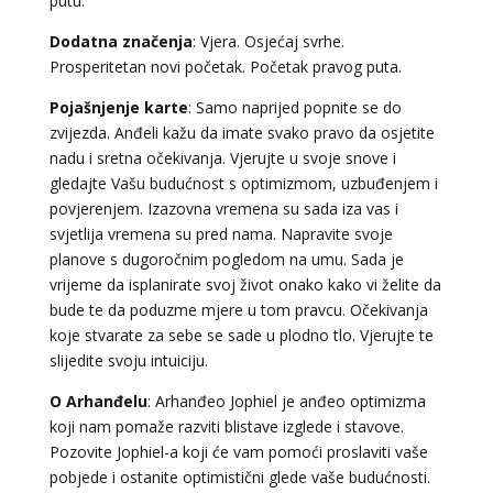
putu.
LUCIJA
/ Kod #136
Dodatna značenja
: Vjera. Osjećaj svrhe.
Tarot savjetnik je zauzet
Prosperitetan novi početak. Početak pravog puta.
TEHNIKE:
sudbinske karte, anđeoske poruke
Pojašnjenje karte
: Samo naprijed popnite se do
zvijezda. Anđeli kažu da imate svako pravo da osjetite
Broj tel: 064/600-600
tel:0,93€ - mob:1,12€ min
nadu i sretna očekivanja. Vjerujte u svoje snove i
gledajte Vašu budućnost s optimizmom, uzbuđenjem i
povjerenjem. Izazovna vremena su sada iza vas i
svjetlija vremena su pred nama. Napravite svoje
planove s dugoročnim pogledom na umu. Sada je
DENI
/ Kod 15
vrijeme da isplanirate svoj život onako kako vi želite da
Tarot savjetnik je zauzet
bude te da poduzme mjere u tom pravcu. Očekivanja
TEHNIKE:
tarot, tarot marseille, ljubavni tarot, visak
koje stvarate za sebe se sade u plodno tlo. Vjerujte te
slijedite svoju intuiciju.
Broj tel: 064/600-600
tel:0,93€ - mob:1,12€ min
O Arhanđelu
: Arhanđeo Jophiel je anđeo optimizma
koji nam pomaže razviti blistave izglede i stavove.
Pozovite Jophiel-a koji će vam pomoći proslaviti vaše
pobjede i ostanite optimistični glede vaše budućnosti.