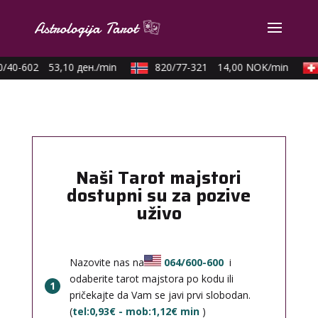
0/40-602
53,10 ден./min
820/77-321
14,00 NOK/min
Naši Tarot majstori
dostupni su za pozive
uživo
Nazovite nas na
064/600-600
i
odaberite tarot majstora po kodu ili
1
pričekajte da Vam se javi prvi slobodan.
(
tel:0,93€ - mob:1,12€ min
)