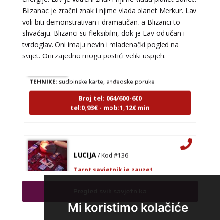
Blizanac je zračni znak i njime vlada planet Merkur. Lav
voli biti demonstrativan i dramatičan, a Blizanci to
shvaćaju. Blizanci su fleksibilni, dok je Lav odlučan i
tvrdoglav. Oni imaju nevin i mladenački pogled na
LUCIJA
/ Kod #136
svijet. Oni zajedno mogu postići veliki uspjeh.
Tarot savjetnik je zauzet
TEHNIKE:
sudbinske karte, anđeoske poruke
Broj tel: 064/600-600
tel:0,93€ - mob:1,12€ min
LUCIJA
/ Kod #136
Tarot savjetnik je zauzet
TEHNIKE:
sudbinske karte, anđeoske poruke
Pregled svih savjetnika
Broj tel: 064/600-600
Mi koristimo kolačiće
tel:0,93€ - mob:1,12€ min