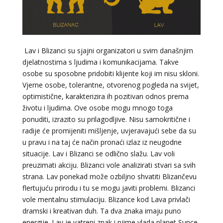
Lav i Blizanci su sjajni organizatori u svim današnjim
djelatnostima s ljudima i komunikacijama. Takve
osobe su sposobne pridobiti klijente koji im nisu skloni.
Vjerne osobe, tolerantne, otvorenog pogleda na svijet,
optimistične, karakterizira ih pozitivan odnos prema
životu i ljudima. Ove osobe mogu mnogo toga
ponuditi, izrazito su prilagodljive. Nisu samokritične i
radije će promijeniti mišljenje, uvjeravajući sebe da su
u pravu i na taj će način pronaći izlaz iz neugodne
situacije. Lav i Blizanci se odlično slažu. Lav voli
preuzimati akciju. Blizanci vole analizirati stvari sa svih
strana. Lav ponekad može ozbiljno shvatiti Blizančevu
flertujuću prirodu i tu se mogu javiti problemi. Blizanci
vole mentalnu stimulaciju. Blizance kod Lava privlači
dramski i kreativan duh. Ta dva znaka imaju puno
energije. Lav je vatreni znak i njime vlada planet Sunce.