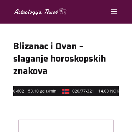
Blizanac i Ovan –
slaganje horoskopskih
znakova
590/40-602
53,10 ден./min
820/77-321
14,00 NOK/min