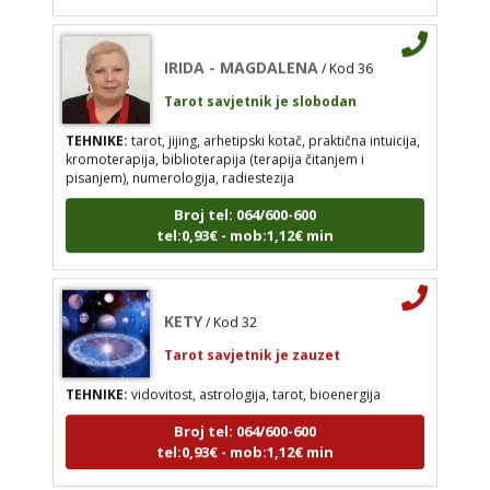
TEHNIKE:
tarot, jijing, arhetipski kotač, praktična
intuicija, kromoterapija, biblioterapija (terapija
IRIDA - MAGDALENA
/ Kod 36
čitanjem i pisanjem), numerologija, radiestezija
Tarot savjetnik je slobodan
Broj tel: 064/600-600
tel:0,93€ - mob:1,12€ min
TEHNIKE:
tarot, jijing, arhetipski kotač, praktična intuicija,
kromoterapija, biblioterapija (terapija čitanjem i
pisanjem), numerologija, radiestezija
Broj tel: 064/600-600
tel:0,93€ - mob:1,12€ min
KETY
/ Kod 32
Tarot savjetnik je zauzet
TEHNIKE:
vidovitost, astrologija, tarot, bioenergija
KETY
/ Kod 32
Broj tel: 064/600-600
Tarot savjetnik je zauzet
tel:0,93€ - mob:1,12€ min
TEHNIKE:
vidovitost, astrologija, tarot, bioenergija
Broj tel: 064/600-600
tel:0,93€ - mob:1,12€ min
EVITA
/ Kod 52