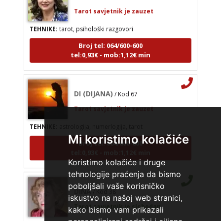
Tarot savjetnik je zauzet
TEHNIKE:
tarot, psihološki razgovori
Broj tel: 064/600-600
tel:0,93€ - mob:1,12€ min
DI (DIJANA)
/ Kod 67
Tarot savjetnik je zauzet
TEHNIKE:
astrologija, numerlogija, tarot
Broj tel: 064/600-600
Mi koristimo kolačiće
tel:0,93€ - mob:1,12€ min
Koristimo kolačiće i druge
tehnologije praćenja da bismo
DINA
/ Kod 38
poboljšali vaše korisničko
iskustvo na našoj web stranici,
Tarot savjetnik je slobodan
kako bismo vam prikazali
TEHNIKE:
numerologija, tarot, sudbinske karte