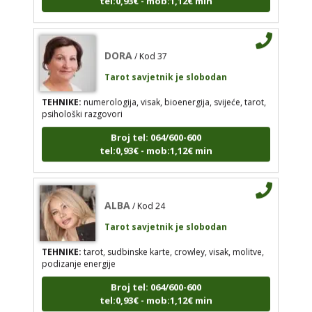
TEHNIKE:
numerologija, visak, bioenergija, svijeće,
tarot, psihološki razgovori
Broj tel: 064/600-600
DORA
/ Kod 37
tel:0,93€ - mob:1,12€ min
Tarot savjetnik je slobodan
TEHNIKE:
numerologija, visak, bioenergija, svijeće, tarot,
psihološki razgovori
ALBA
/ Kod 24
Broj tel: 064/600-600
tel:0,93€ - mob:1,12€ min
Tarot savjetnik je slobodan
TEHNIKE:
tarot, sudbinske karte, crowley, visak,
molitve, podizanje energije
ALBA
/ Kod 24
Broj tel: 064/600-600
Tarot savjetnik je slobodan
tel:0,93€ - mob:1,12€ min
TEHNIKE:
tarot, sudbinske karte, crowley, visak, molitve,
podizanje energije
Broj tel: 064/600-600
IRIDA - MAGDALENA
/ Kod 36
tel:0,93€ - mob:1,12€ min
Tarot savjetnik je slobodan