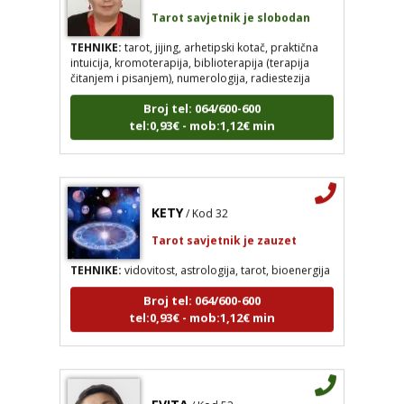
Tarot savjetnik je slobodan
TEHNIKE:
tarot, jijing, arhetipski kotač, praktična
intuicija, kromoterapija, biblioterapija (terapija
čitanjem i pisanjem), numerologija, radiestezija
Broj tel: 064/600-600
tel:0,93€ - mob:1,12€ min
KETY
/ Kod 32
Tarot savjetnik je zauzet
TEHNIKE:
vidovitost, astrologija, tarot, bioenergija
Broj tel: 064/600-600
tel:0,93€ - mob:1,12€ min
EVITA
/ Kod 52