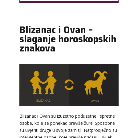
Blizanac i Ovan –
slaganje horoskopskih
znakova
Blizanac i Ovan su izuzetno poduzetne i spretne
osobe, koje se ponekad previše žure. Sposobne
su uvjeriti druge u svoje zamisli. Natprosječno su
VESNA BURCSA
/ Kod 55
inteligentne osobe, koje previše pričaju i uvijek