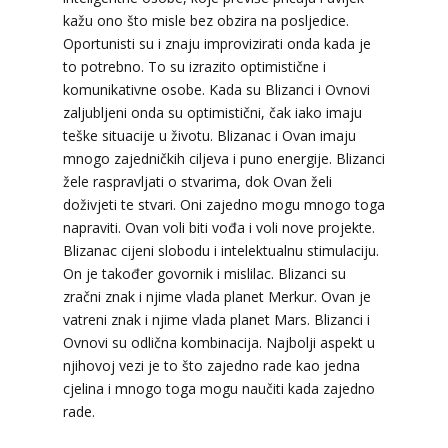
Tarot savjetnik je zauzet
kažu ono što misle bez obzira na posljedice.
TEHNIKE:
tarot, psihološki razgovori
Oportunisti su i znaju improvizirati onda kada je
to potrebno. To su izrazito optimistične i
Broj tel: 064/600-600
komunikativne osobe. Kada su Blizanci i Ovnovi
tel:0,93€ - mob:1,12€ min
zaljubljeni onda su optimistični, čak iako imaju
teške situacije u životu. Blizanac i Ovan imaju
mnogo zajedničkih ciljeva i puno energije. Blizanci
žele raspravljati o stvarima, dok Ovan želi
DI (DIJANA)
/ Kod 67
doživjeti te stvari. Oni zajedno mogu mnogo toga
Tarot savjetnik je zauzet
napraviti. Ovan voli biti vođa i voli nove projekte.
Blizanac cijeni slobodu i intelektualnu stimulaciju.
TEHNIKE:
astrologija, numerlogija, tarot
On je također govornik i mislilac. Blizanci su
Broj tel: 064/600-600
zračni znak i njime vlada planet Merkur. Ovan je
tel:0,93€ - mob:1,12€ min
vatreni znak i njime vlada planet Mars. Blizanci i
Ovnovi su odlična kombinacija. Najbolji aspekt u
njihovoj vezi je to što zajedno rade kao jedna
cjelina i mnogo toga mogu naučiti kada zajedno
DINA
/ Kod 38
rade.
Tarot savjetnik je slobodan