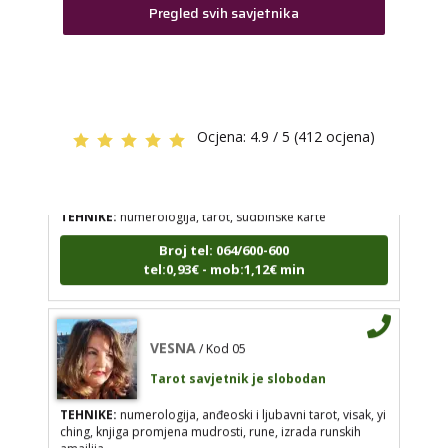
TEHNIKE:
astrologija, numerlogija, tarot
TEHNIKE:
numerologija, tarot, sudbinske karte
Pregled svih savjetnika
Broj tel: 064/600-600
Broj tel: 064/600-600
tel:0,93€ - mob:1,12€ min
tel:0,93€ - mob:1,12€ min
DINA
/ Kod 38
Ocjena:
4.9 / 5 (412 ocjena)
VESNA
/ Kod 05
Tarot savjetnik je slobodan
Tarot savjetnik je slobodan
TEHNIKE:
numerologija, tarot, sudbinske karte
TEHNIKE:
numerologija, anđeoski i ljubavni tarot,
Broj tel: 064/600-600
visak, yi ching, knjiga promjena mudrosti, rune,
izrada runskih amajlija
tel:0,93€ - mob:1,12€ min
Broj tel: 064/600-600
tel:0,93€ - mob:1,12€ min
VESNA
/ Kod 05
Tarot savjetnik je slobodan
TEHNIKE:
numerologija, anđeoski i ljubavni tarot, visak, yi
STOJA
/ Kod 31
ching, knjiga promjena mudrosti, rune, izrada runskih
Tarot savjetnik je slobodan
amajlija