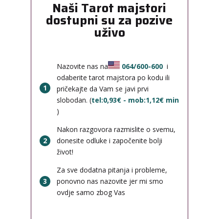
Naši Tarot majstori
dostupni su za pozive
uživo
Nazovite nas na
064/600-600
i
odaberite tarot majstora po kodu ili
1
pričekajte da Vam se javi prvi
slobodan. (
tel:0,93€ - mob:1,12€ min
)
Nakon razgovora razmislite o svemu,
2
donesite odluke i započenite bolji
život!
Za sve dodatna pitanja i probleme,
3
ponovno nas nazovite jer mi smo
ovdje samo zbog Vas