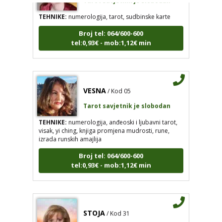
TEHNIKE:
numerologija, tarot, sudbinske karte
Broj tel: 064/600-600
tel:0,93€ - mob:1,12€ min
VESNA
/ Kod 05
Tarot savjetnik je slobodan
TEHNIKE:
numerologija, anđeoski i ljubavni tarot,
visak, yi ching, knjiga promjena mudrosti, rune,
izrada runskih amajlija
Broj tel: 064/600-600
tel:0,93€ - mob:1,12€ min
STOJA
/ Kod 31
Tarot savjetnik je slobodan