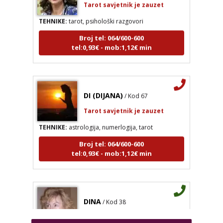
TEHNIKE:
tarot, psihološki razgovori
Broj tel: 064/600-600
tel:0,93€ - mob:1,12€ min
DI (DIJANA)
/ Kod 67
VESNA BURCSA
/ Kod 55
Tarot savjetnik je zauzet
Tarot savjetnik je zauzet
TEHNIKE:
astrologija, numerlogija, tarot
TEHNIKE:
tarot, psihološki razgovori
Broj tel: 064/600-600
Broj tel: 064/600-600
tel:0,93€ - mob:1,12€ min
tel:0,93€ - mob:1,12€ min
DI (DIJANA)
/ Kod 67
DINA
/ Kod 38
Tarot savjetnik je zauzet
Tarot savjetnik je slobodan