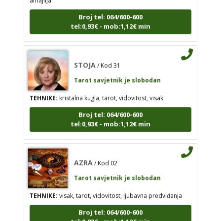
TEHNIKE:
kristalna kugla, tarot, vidovitost, visak
Broj tel: 064/600-600
tel:0,93€ - mob:1,12€ min
Broj tel: 064/600-600
tel:0,93€ - mob:1,12€ min
STOJA
/ Kod 31
Tarot savjetnik je slobodan
AZRA
/ Kod 02
TEHNIKE:
kristalna kugla, tarot, vidovitost, visak
Tarot savjetnik je slobodan
Broj tel: 064/600-600
TEHNIKE:
visak, tarot, vidovitost, ljubavna
tel:0,93€ - mob:1,12€ min
predviđanja
Broj tel: 064/600-600
tel:0,93€ - mob:1,12€ min
AZRA
/ Kod 02
Tarot savjetnik je slobodan
TEHNIKE:
visak, tarot, vidovitost, ljubavna predviđanja
DORA
/ Kod 37
Broj tel: 064/600-600
Tarot savjetnik je slobodan
tel:0,93€ - mob:1,12€ min