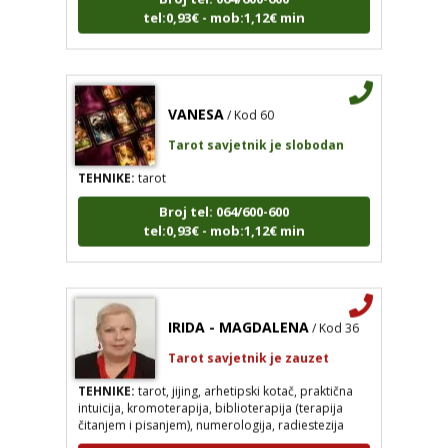
tel:0,93€ - mob:1,12€ min
VANESA
/ Kod 60
Tarot savjetnik je slobodan
TEHNIKE:
tarot
Broj tel: 064/600-600
tel:0,93€ - mob:1,12€ min
IRIDA - MAGDALENA
/ Kod 36
Tarot savjetnik je zauzet
TEHNIKE:
tarot, jijing, arhetipski kotač, praktična
intuicija, kromoterapija, biblioterapija (terapija
čitanjem i pisanjem), numerologija, radiestezija
Broj tel: 064/600-600