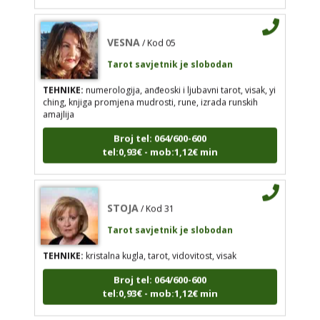
tel:0,93€ - mob:1,12€ min
VESNA
/ Kod 05
Tarot savjetnik je slobodan
TEHNIKE:
numerologija, anđeoski i ljubavni tarot, visak, yi
STOJA
/ Kod 31
ching, knjiga promjena mudrosti, rune, izrada runskih
Tarot savjetnik je slobodan
amajlija
TEHNIKE:
kristalna kugla, tarot, vidovitost, visak
Broj tel: 064/600-600
tel:0,93€ - mob:1,12€ min
Broj tel: 064/600-600
tel:0,93€ - mob:1,12€ min
STOJA
/ Kod 31
Tarot savjetnik je slobodan
AZRA
/ Kod 02
TEHNIKE:
kristalna kugla, tarot, vidovitost, visak
Tarot savjetnik je slobodan
Broj tel: 064/600-600
TEHNIKE:
visak, tarot, vidovitost, ljubavna
tel:0,93€ - mob:1,12€ min
predviđanja
Broj tel: 064/600-600