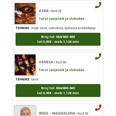
tel:0,93€ - mob:1,12€ min
AZRA
/ Kod 02
Tarot savjetnik je slobodan
TEHNIKE:
visak, tarot, vidovitost, ljubavna predviđanja
VANESA
/ Kod 60
Broj tel: 064/600-600
Tarot savjetnik je slobodan
tel:0,93€ - mob:1,12€ min
TEHNIKE:
tarot
Broj tel: 064/600-600
VANESA
tel:0,93€ - mob:1,12€ min
/ Kod 60
Tarot savjetnik je slobodan
TEHNIKE:
tarot
IRIDA - MAGDALENA
/ Kod 36
Broj tel: 064/600-600
tel:0,93€ - mob:1,12€ min
Tarot savjetnik je zauzet
TEHNIKE:
tarot, jijing, arhetipski kotač, praktična
intuicija, kromoterapija, biblioterapija (terapija
čitanjem i pisanjem), numerologija, radiestezija
IRIDA - MAGDALENA
/ Kod 36