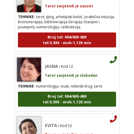
Broj tel: 064/600-600
Tarot savjetnik je zauzet
tel:0,93€ - mob:1,12€ min
TEHNIKE:
tarot, jijing, arhetipski kotač, praktična intuicija,
kromoterapija, biblioterapija (terapija čitanjem i
pisanjem), numerologija, radiestezija
Broj tel: 064/600-600
JASNA
/ Kod 12
tel:0,93€ - mob:1,12€ min
Tarot savjetnik je slobodan
TEHNIKE:
numerologija, visak, nebeski krug, tarot
JASNA
/ Kod 12
Broj tel: 064/600-600
tel:0,93€ - mob:1,12€ min
Tarot savjetnik je slobodan
TEHNIKE:
numerologija, visak, nebeski krug, tarot
Broj tel: 064/600-600
tel:0,93€ - mob:1,12€ min
EVITA
/ Kod 52
Tarot savjetnik je zauzet
TEHNIKE:
tarot
EVITA
/ Kod 52
Broj tel: 064/600-600
Tarot savjetnik je zauzet