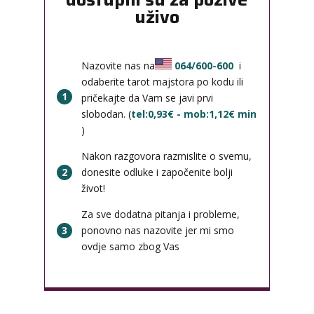
uživo
Nazovite nas na
064/600-600
i
odaberite tarot majstora po kodu ili
1
pričekajte da Vam se javi prvi
slobodan. (
tel:0,93€ - mob:1,12€ min
)
Nakon razgovora razmislite o svemu,
2
donesite odluke i započenite bolji
život!
Za sve dodatna pitanja i probleme,
3
ponovno nas nazovite jer mi smo
ovdje samo zbog Vas