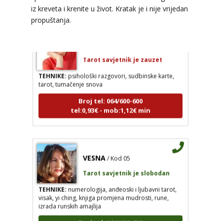
iz kreveta i krenite u život. Kratak je i nije vrijedan
propuštanja.
TINA
/ Kod 16
Tarot savjetnik je zauzet
TEHNIKE:
psihološki razgovori, sudbinske karte,
tarot, tumačenje snova
Broj tel: 064/600-600
tel:0,93€ - mob:1,12€ min
VESNA
/ Kod 05
Tarot savjetnik je slobodan
TEHNIKE:
numerologija, anđeoski i ljubavni tarot,
visak, yi ching, knjiga promjena mudrosti, rune,
izrada runskih amajlija
Broj tel: 064/600-600