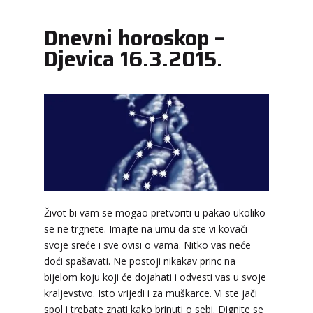
Dnevni horoskop –
Djevica 16.3.2015.
ŽANA
/ Kod 135
Tarot savjetnik je zauzet
TEHNIKE:
tarot, astrologija, rune
Broj tel: 064/600-600
tel:0,93€ - mob:1,12€ min
HELENA
/ Kod 333
Život bi vam se mogao pretvoriti u pakao ukoliko
Tarot savjetnik je slobodan
se ne trgnete. Imajte na umu da ste vi kovači
svoje sreće i sve ovisi o vama. Nitko vas neće
TEHNIKE:
tarot, meditacija, slanje pozitivne
doći spašavati. Ne postoji nikakav princ na
energije, poruke anđela, priča o vašim brojevima
bijelom koju koji će dojahati i odvesti vas u svoje
Broj tel: 064/600-600
kraljevstvo. Isto vrijedi i za muškarce. Vi ste jači
tel:0,93€ - mob:1,12€ min
spol i trebate znati kako brinuti o sebi. Dignite se