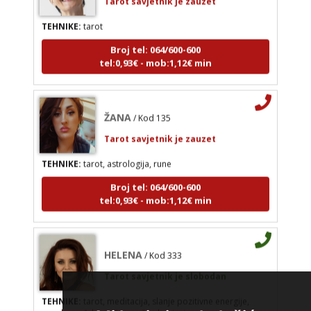
tel:0,93€ - mob:1,12€ min
TEHNIKE:
tarot
Broj tel: 064/600-600
tel:0,93€ - mob:1,12€ min
ŽANA
/ Kod 135
Tarot savjetnik je zauzet
TEHNIKE:
tarot, astrologija, rune
Broj tel: 064/600-600
tel:0,93€ - mob:1,12€ min
HELENA
/ Kod 333
Tarot savjetnik je slobodan
TEHNIKE:
tarot, meditacija, slanje pozitivne energije,
poruke anđela, priča o vašim brojevima