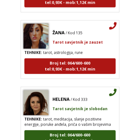
ŽANA
/ Kod 135
Tarot savjetnik je zauzet
TEHNIKE:
tarot, astrologija, rune
Broj tel: 064/600-600
tel:0,93€ - mob:1,12€ min
HELENA
/ Kod 333
ŽANA
/ Kod 135
Tarot savjetnik je slobodan
Tarot savjetnik je zauzet
TEHNIKE:
tarot, meditacija, slanje pozitivne
TEHNIKE:
tarot, astrologija, rune
energije, poruke anđela, priča o vašim brojevima
Broj tel: 064/600-600
Broj tel: 064/600-600
tel:0,93€ - mob:1,12€ min
tel:0,93€ - mob:1,12€ min