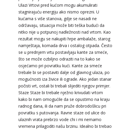
Ulazi Vrtovi pred kućom mogu akumulirati
stagnirajuću energiju ako nismo oprezni. U
kućama s više stanova, gdje se nasadi ne
održavaju, situacija može biti teška budući da
nitko nije u potpunoj nadležnosti nad vrtom. Kao
rezultat mogu se nakupiti hrpe ambalaže, starog
namještaja, komada drva i ostalog otpada. Često
se u prednjem vrtu postavljaju kante za smeće,
što se može ozbiljno odraziti na to kako se
osjećamo pri povratku kući. Kante za smeće
trebale bi se postaviti dalje od glavnog ulaza, po
mogućnosti iza živice ili ograde. Ako jedan stanar
počisti vrt, ostali bi trebali slijediti njegov primjer.
Staze Staze bi trebale nježno krivudati vrtom
kako bi nam omogućile da se opustimo na kraju
radnog dana, ili da nam pruže dobrodošlicu pri
povratku s putovanja. Ravne staze od ulice do
ulaznih vrata prebrzo vode chi i mi nemamo
vremena prilagoditi našu brzinu. Idealno bi trebao