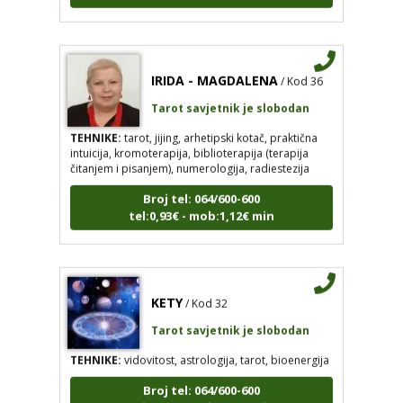
IRIDA - MAGDALENA
/ Kod 36
Tarot savjetnik je slobodan
TEHNIKE:
tarot, jijing, arhetipski kotač, praktična
intuicija, kromoterapija, biblioterapija (terapija
čitanjem i pisanjem), numerologija, radiestezija
Broj tel: 064/600-600
tel:0,93€ - mob:1,12€ min
KETY
/ Kod 32
Tarot savjetnik je slobodan
TEHNIKE:
vidovitost, astrologija, tarot, bioenergija
Broj tel: 064/600-600
tel:0,93€ - mob:1,12€ min