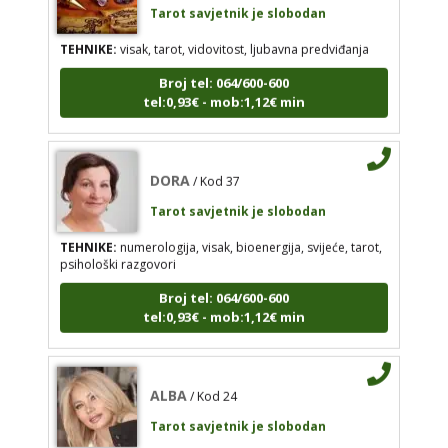
TEHNIKE:
visak, tarot, vidovitost, ljubavna predviđanja
DORA
/ Kod 37
Broj tel: 064/600-600
Tarot savjetnik je slobodan
tel:0,93€ - mob:1,12€ min
TEHNIKE:
numerologija, visak, bioenergija, svijeće,
tarot, psihološki razgovori
Broj tel: 064/600-600
DORA
/ Kod 37
tel:0,93€ - mob:1,12€ min
Tarot savjetnik je slobodan
TEHNIKE:
numerologija, visak, bioenergija, svijeće, tarot,
psihološki razgovori
ALBA
/ Kod 24
Broj tel: 064/600-600
tel:0,93€ - mob:1,12€ min
Tarot savjetnik je slobodan
TEHNIKE:
tarot, sudbinske karte, crowley, visak,
molitve, podizanje energije
ALBA
/ Kod 24
Broj tel: 064/600-600
Tarot savjetnik je slobodan
tel:0,93€ - mob:1,12€ min
TEHNIKE:
tarot, sudbinske karte, crowley, visak, molitve,