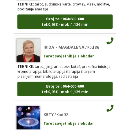
podizanje energije
Broj tel: 064/600-600
IRIDA - MAGDALENA
/ Kod 36
tel:0,93€ - mob:1,12€ min
Tarot savjetnik je slobodan
TEHNIKE:
tarot, jijing, arhetipski kotač, praktična
intuicija, kromoterapija, biblioterapija (terapija
IRIDA - MAGDALENA
/ Kod 36
čitanjem i pisanjem), numerologija, radiestezija
Tarot savjetnik je slobodan
Broj tel: 064/600-600
tel:0,93€ - mob:1,12€ min
TEHNIKE:
tarot, jijing, arhetipski kotač, praktična intuicija,
kromoterapija, biblioterapija (terapija čitanjem i
pisanjem), numerologija, radiestezija
Broj tel: 064/600-600
tel:0,93€ - mob:1,12€ min
KETY
/ Kod 32
Tarot savjetnik je slobodan
TEHNIKE:
vidovitost, astrologija, tarot, bioenergija
KETY
/ Kod 32
Broj tel: 064/600-600
Tarot savjetnik je slobodan
tel:0,93€ - mob:1,12€ min
TEHNIKE:
vidovitost, astrologija, tarot, bioenergija