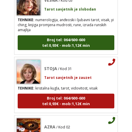
Tarot savjetnik je slobodan
TEHNIKE:
numerologija, anđeoski i ljubavni tarot, visak, yi
STOJA
/ Kod 31
ching, knjiga promjena mudrosti, rune, izrada runskih
Tarot savjetnik je zauzet
amajlija
TEHNIKE:
kristalna kugla, tarot, vidovitost, visak
Broj tel: 064/600-600
tel:0,93€ - mob:1,12€ min
Broj tel: 064/600-600
tel:0,93€ - mob:1,12€ min
STOJA
/ Kod 31
Tarot savjetnik je zauzet
AZRA
/ Kod 02
TEHNIKE:
kristalna kugla, tarot, vidovitost, visak
Tarot savjetnik je slobodan
Broj tel: 064/600-600
TEHNIKE:
visak, tarot, vidovitost, ljubavna
tel:0,93€ - mob:1,12€ min
predviđanja
Broj tel: 064/600-600
tel:0,93€ - mob:1,12€ min
AZRA
/ Kod 02
Tarot savjetnik je slobodan