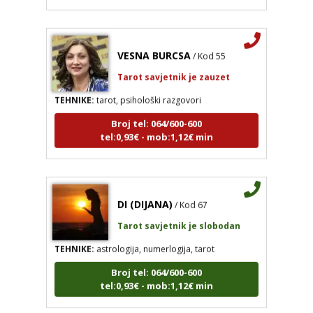
VESNA BURCSA
/ Kod 55
Tarot savjetnik je zauzet
TEHNIKE:
tarot, psihološki razgovori
Broj tel: 064/600-600
tel:0,93€ - mob:1,12€ min
DI (DIJANA)
/ Kod 67
VESNA BURCSA
/ Kod 55
Tarot savjetnik je slobodan
Tarot savjetnik je zauzet
TEHNIKE:
astrologija, numerlogija, tarot
TEHNIKE:
tarot, psihološki razgovori
Broj tel: 064/600-600
Broj tel: 064/600-600
tel:0,93€ - mob:1,12€ min
tel:0,93€ - mob:1,12€ min