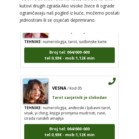
kutovi drugih zgrada.Ako visoke živice ili ograde
ograničavaju naš pogled iz kuće, možemo postati
DINA
/ Kod 38
jednostrani ili se osjećati deprimirano.
Tarot savjetnik je slobodan
TEHNIKE:
numerologija, tarot, sudbinske karte
Broj tel: 064/600-600
tel:0,93€ - mob:1,12€ min
VESNA
/ Kod 05
Tarot savjetnik je slobodan
TEHNIKE:
numerologija, anđeoski i ljubavni tarot,
visak, yi ching, knjiga promjena mudrosti, rune,
izrada runskih amajlija
Broj tel: 064/600-600
tel:0,93€ - mob:1,12€ min