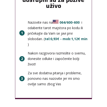
uživo
Nazovite nas na
064/600-600
i
odaberite tarot majstora po kodu ili
1
pričekajte da Vam se javi prvi
slobodan. (
tel:0,93€ - mob:1,12€ min
)
Nakon razgovora razmislite o svemu,
2
donesite odluke i započenite bolji
život!
Za sve dodatna pitanja i probleme,
3
ponovno nas nazovite jer mi smo
ovdje samo zbog Vas