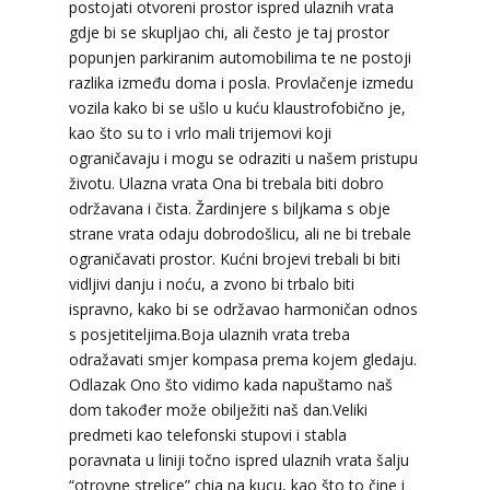
postojati otvoreni prostor ispred ulaznih vrata
gdje bi se skupljao chi, ali često je taj prostor
popunjen parkiranim automobilima te ne postoji
VESNA BURCSA
razlika između doma i posla. Provlačenje izmedu
/ Kod 55
vozila kako bi se ušlo u kuću klaustrofobično je,
Tarot savjetnik je zauzet
kao što su to i vrlo mali trijemovi koji
TEHNIKE:
tarot, psihološki razgovori
ograničavaju i mogu se odraziti u našem pristupu
životu. Ulazna vrata Ona bi trebala biti dobro
Broj tel: 064/600-600
održavana i čista. Žardinjere s biljkama s obje
tel:0,93€ - mob:1,12€ min
strane vrata odaju dobrodošlicu, ali ne bi trebale
ograničavati prostor. Kućni brojevi trebali bi biti
vidljivi danju i noću, a zvono bi trbalo biti
ispravno, kako bi se održavao harmoničan odnos
DI (DIJANA)
/ Kod 67
s posjetiteljima.Boja ulaznih vrata treba
Tarot savjetnik je slobodan
odražavati smjer kompasa prema kojem gledaju.
Odlazak Ono što vidimo kada napuštamo naš
TEHNIKE:
astrologija, numerlogija, tarot
dom također može obilježiti naš dan.Veliki
Broj tel: 064/600-600
predmeti kao telefonski stupovi i stabla
tel:0,93€ - mob:1,12€ min
poravnata u liniji točno ispred ulaznih vrata šalju
“otrovne strelice” chia na kucu, kao što to čine i