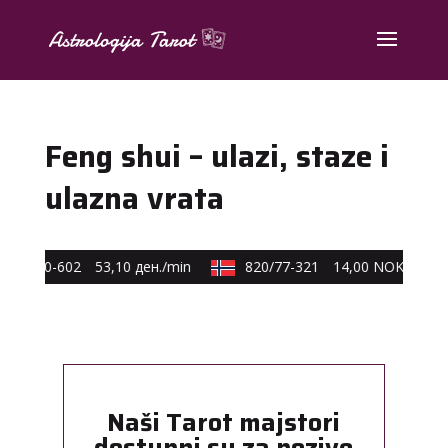
Feng shui – ulazi, staze i
ulazna vrata
90/40-602
53,10 ден./min
820/77-321
14,00 NOK/min
Naši Tarot majstori
dostupni su za pozive