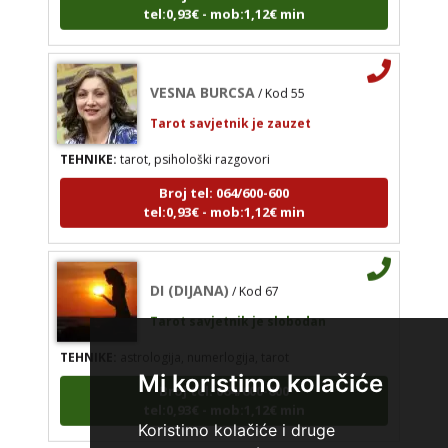
VESNA BURCSA
/ Kod 55
Tarot savjetnik je zauzet
TEHNIKE:
tarot, psihološki razgovori
Broj tel: 064/600-600
tel:0,93€ - mob:1,12€ min
DI (DIJANA)
/ Kod 67
Tarot savjetnik je slobodan
TEHNIKE:
astrologija, numerlogija, tarot
Broj tel: 064/600-600
Mi koristimo kolačiće
tel:0,93€ - mob:1,12€ min
Koristimo kolačiće i druge