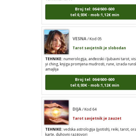
Broj tel: 064/600-600
tel:0,93€ - mob:1,12€ min
VESNA
/ Kod 05
Tarot savjetnik je slobodan
TEHNIKE:
numerologija, anđeoski i ljubavni tarot, vis
yi ching, knjiga promjena mudrosti, rune, izrada runs
amajlija
Broj tel: 064/600-600
tel:0,93€ - mob:1,12€ min
DIJA
/ Kod 64
Tarot savjetnik je zauzet
TEHNIKE:
vedska astrologija (jyotish), reiki, tarot, or
karte, duhovni razgovori