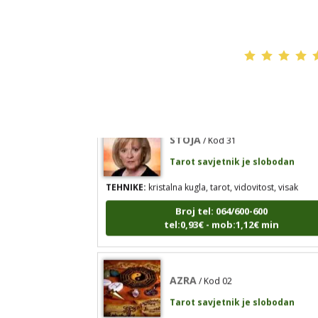
TEHNIKE:
vedska astrologija (jyotish), reiki, tarot, or
karte, duhovni razgovori
Broj tel: 064/600-600
tel:0,93€ - mob:1,12€ min
STOJA
/ Kod 31
Tarot savjetnik je slobodan
TEHNIKE:
kristalna kugla, tarot, vidovitost, visak
Broj tel: 064/600-600
tel:0,93€ - mob:1,12€ min
AZRA
/ Kod 02
Tarot savjetnik je slobodan
TEHNIKE:
visak, tarot, vidovitost, ljubavna predviđan