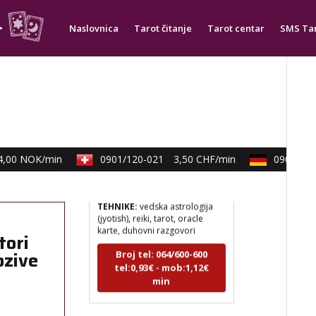
mudrosti, rune, izrada runskih
amajlija
Naslovnica
Tarot čitanje
Tarot centar
SMS Ta
Broj tel: 064/600-600
tel:0,93€ - mob:1,12€
min
DIJA
/ Kod 64
00 NOK/min
0901/120-021
3,50 CHF/min
0900/830-
Tarot savjetnik je zauzet
TEHNIKE:
vedska astrologija
(jyotish), reiki, tarot, oracle
karte, duhovni razgovori
tori
Broj tel: 064/600-600
ozive
tel:0,93€ - mob:1,12€
min