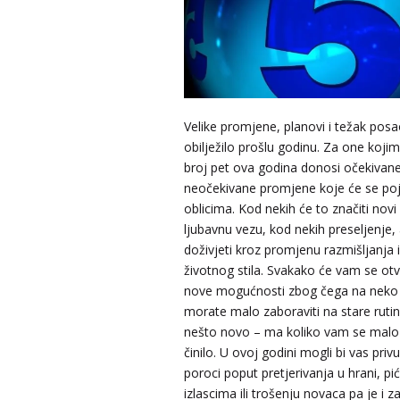
Velike promjene, planovi i težak posa
obilježilo prošlu godinu. Za one kojim
broj pet ova godina donosi očekivane
neočekivane promjene koje će se poj
oblicima. Kod nekih će to značiti novi 
ljubavnu vezu, kod nekih preseljenje, 
doživjeti kroz promjenu razmišljanja i
životnog stila. Svakako će vam se otv
nove mogućnosti zbog čega na neko
morate malo zaboraviti na stare rutine
nešto novo – ma koliko vam se malo
činilo. U ovoj godini mogli bi vas privuć
poroci poput pretjerivanja u hrani, pić
izlascima ili trošenju novaca pa je i 