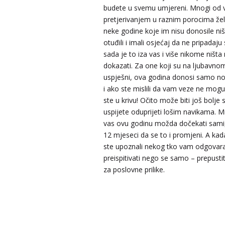
budete u svemu umjereni. Mnogi od 
pretjerivanjem u raznim porocima že
neke godine koje im nisu donosile niš
otuđili i imali osjećaj da ne pripadaju
sada je to iza vas i više nikome ništ
dokazati. Za one koji su na ljubavno
uspješni, ova godina donosi samo no
i ako ste mislili da vam veze ne mogu bi
VESNA
/ Kod 05
ste u krivu! Očito može biti još bolj
Tarot savjetnik je slobodan
uspijete oduprijeti lošim navikama. 
vas ovu godinu možda dočekati sami,
TEHNIKE:
numerologija, anđeoski i ljubavni tarot, vis
yi ching, knjiga promjena mudrosti, rune, izrada runs
12 mjeseci da se to i promjeni. A kad
amajlija
ste upoznali nekog tko vam odgovar
Broj tel: 064/600-600
preispitivati nego se samo – prepustite.
tel:0,93€ - mob:1,12€ min
za poslovne prilike.
DIJA
/ Kod 64
Tarot savjetnik je zauzet