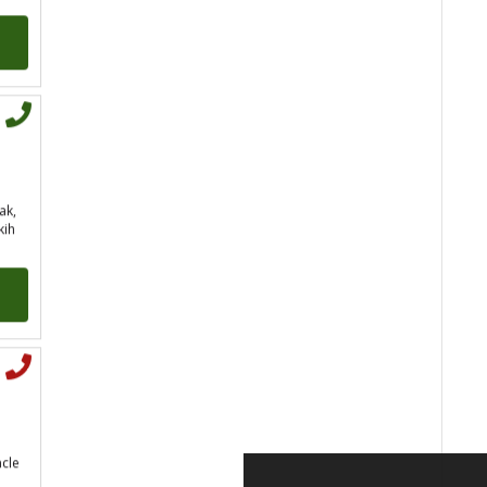
Tarot savjetnik je slobodan
TEHNIKE:
visak, tarot,
vidovitost, ljubavna predviđanja
Broj tel: 064/600-600
tel:0,93€ - mob:1,12€
min
ak,
kih
IRIDA - MAGDALENA
/ Kod
36
Tarot savjetnik je zauzet
acle
TEHNIKE:
tarot, jijing,
arhetipski kotač, praktična
intuicija, kromoterapija,