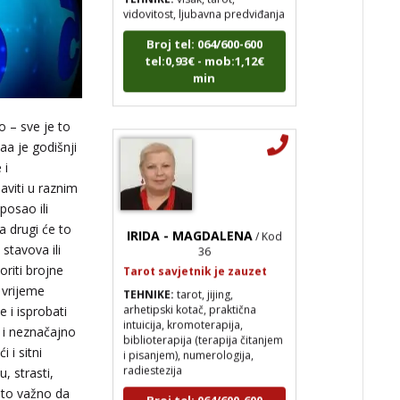
Broj tel: 064/600-600
tel:0,93€ - mob:1,12€
min
o – sve je to
aa je godišnji
 i
aviti u raznim
posao ili
IRIDA - MAGDALENA
/ Kod
a drugi će to
36
 stavova ili
Tarot savjetnik je zauzet
oriti brojne
TEHNIKE:
tarot, jijing,
 vrijeme
arhetipski kotač, praktična
intuicija, kromoterapija,
 i isprobati
biblioterapija (terapija čitanjem
 i neznačajno
i pisanjem), numerologija,
i i sitni
radiestezija
u, strasti,
Broj tel: 064/600-600
zato važno da