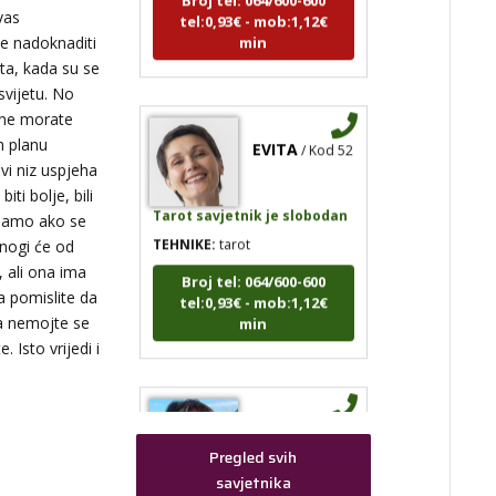
tel:0,93€ - mob:1,12€
vas
min
le nadoknaditi
ta, kada su se
 svijetu. No
a ne morate
EVITA
/ Kod 52
m planu
vi niz uspjeha
ti bolje, bili
Tarot savjetnik je slobodan
e samo ako se
TEHNIKE:
tarot
Mnogi će od
Broj tel: 064/600-600
 ali ona ima
ak,
tel:0,93€ - mob:1,12€
kih
a pomislite da
min
a nemojte se
 Isto vrijedi i
Pregled svih
savjetnika