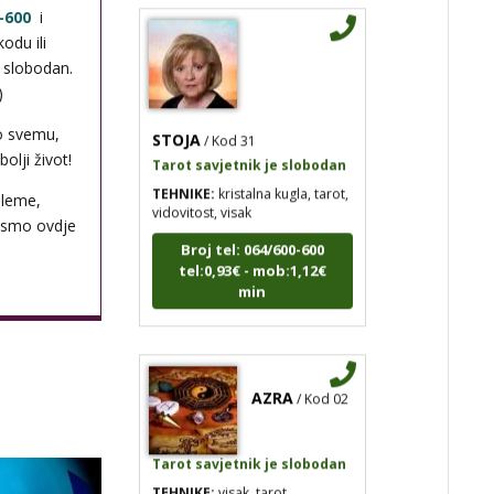
-600
i
odu ili
i slobodan.
)
STOJA
/ Kod 31
o svemu,
Tarot savjetnik je slobodan
olji život!
TEHNIKE:
kristalna kugla, tarot,
vidovitost, visak
bleme,
 smo ovdje
Broj tel: 064/600-600
tel:0,93€ - mob:1,12€
min
AZRA
/ Kod 02
Tarot savjetnik je slobodan
TEHNIKE:
visak, tarot,
vidovitost, ljubavna predviđanja