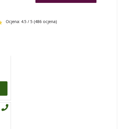
VESNA
/ Kod 05
Tarot savjetnik je slobodan
acle
TEHNIKE:
numerologija,
anđeoski i ljubavni tarot, visak,
Ocjena:
4.5 / 5 (486 ocjena)
yi ching, knjiga promjena
mudrosti, rune, izrada runskih
amajlija
Broj tel: 064/600-600
tel:0,93€ - mob:1,12€
min
DIJA
/ Kod 64
Tarot savjetnik je zauzet
TEHNIKE:
vedska astrologija
(jyotish), reiki, tarot, oracle
karte, duhovni razgovori
Broj tel: 064/600-600
ja