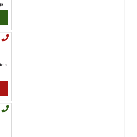
tel:0,93€ - mob:1,12€
min
icija,
STOJA
/ Kod 31
Tarot savjetnik je slobodan
TEHNIKE:
kristalna kugla, tarot,
vidovitost, visak
Broj tel: 064/600-600
tel:0,93€ - mob:1,12€
min
AZRA
/ Kod 02