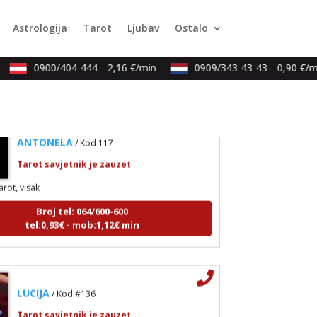
umerologija, anđeoski i ljubavni tarot, visak, yi ching,
Astrologija
Tarot
Ljubav
Ostalo
jena mudrosti, rune, izrada runskih amajlija
Broj tel: 064/600-600
tel:0,93€ - mob:1,12€ min
0900/404-444
2,16 €/min
0909/343-43-43
0,90 €/mi
ANTONELA
/ Kod 117
Tarot savjetnik je zauzet
arot, visak
Broj tel: 064/600-600
tel:0,93€ - mob:1,12€ min
LUCIJA
/ Kod #136
Tarot savjetnik je zauzet