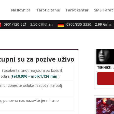
TEHNIKE:
n
Naslovnica
Tarot čitanje
Tarot centar
SMS Tarot
knjiga prom
0901/120-021
3,50 CHF/min
0900/830-3330
2,99 €/min
tupni su za pozive uživo
TEHNIKE:
t
0
i odaberite tarot majstora po kodu ili
bodan. (
tel:0,93€ - mob:1,12€ min
)
mu, donesite odluke i započenite bolji
me, ponovno nas nazovite jer mi smo