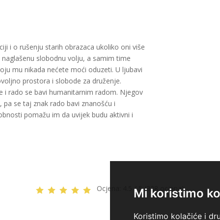
ciji i o rušenju starih obrazaca ukoliko oni više
a naglašenu slobodnu volju, a samim time
 koju mu nikada nećete moći oduzeti. U ljubavi
voljno prostora i slobode za druženje.
nje i rado se bavi humanitarnim radom. Njegov
i, pa se taj znak rado bavi znanošću i
bnosti pomažu im da uvijek budu aktivni i
Ocjena:
4.5 / 5 (328 ocjena)
Mi koristimo ko
Koristimo kolačiće i dr