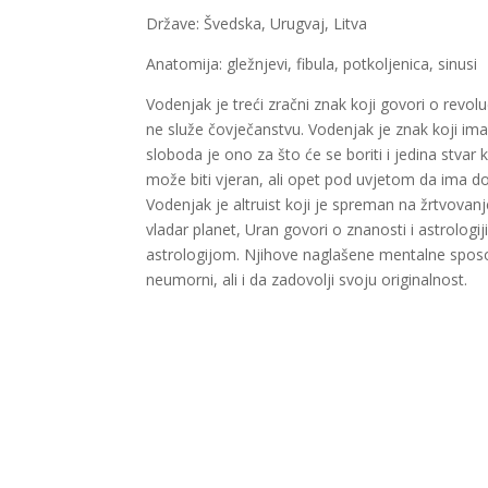
Države: Švedska, Urugvaj, Litva
Anatomija: gležnjevi, fibula, potkoljenica, sinusi
Vodenjak je treći zračni znak koji govori o revolu
ne služe čovječanstvu. Vodenjak je znak koji im
sloboda je ono za što će se boriti i jedina stvar
može biti vjeran, ali opet pod uvjetom da ima do
Vodenjak je altruist koji je spreman na žrtvova
vladar planet, Uran govori o znanosti i astrologij
astrologijom. Njihove naglašene mentalne sposo
neumorni, ali i da zadovolji svoju originalnost.