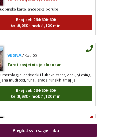
udbinske karte, anđeoske poruke
Broj tel: 064/600-600
tel:0,93€ - mob:1,12€ min
VESNA
/ Kod 05
Tarot savjetnik je slobodan
umerologija, anđeoski i ljubavni tarot, visak, yi ching,
jena mudrosti, rune, izrada runskih amajlija
Broj tel: 064/600-600
tel:0,93€ - mob:1,12€ min
ANTONELA
/ Kod 117
Pregled svih savjetnika
Tarot savjetnik je zauzet