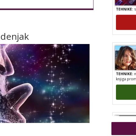
TEHNIKE:
s
odenjak
TEHNIKE:
n
knjiga prom