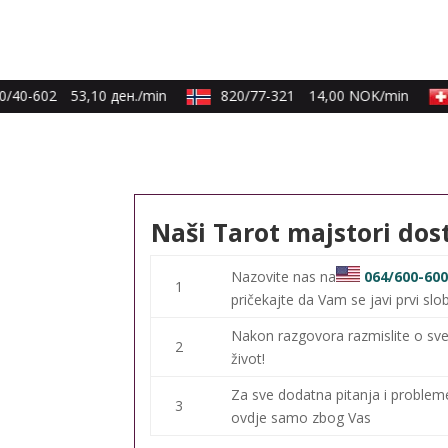
/40-602
53,10 ден./min
820/77-321
14,00 NOK/min
Naši Tarot majstori dos
Nazovite nas na
064/600-60
1
pričekajte da Vam se javi prvi slo
Nakon razgovora razmislite o sve
2
život!
Za sve dodatna pitanja i proble
3
ovdje samo zbog Vas