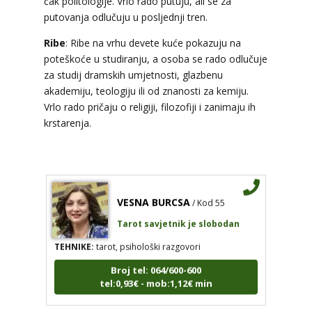
čak politologije. Vrlo rado putuju, ali se za
Tarot savjetnik je slobodan
putovanja odlučuju u posljednji tren.
TEHNIKE:
astrologija, tarot, numerološki tarot,
Ribe
: Ribe na vrhu devete kuće pokazuju na
visak, feng shui numerologija, anđeoski brojevi,
poteškoće u studiranju, a osoba se rado odlučuje
tumačenje snova, rune, kristali, reiki, terapija
za studij dramskih umjetnosti, glazbenu
bojama, anđeoske karte, iscjeljivanje anđeoskim
energijama
akademiju, teologiju ili od znanosti za kemiju.
Vrlo rado pričaju o religiji, filozofiji i zanimaju ih
Broj tel: 064/600-600
krstarenja.
tel:0,93€ - mob:1,12€ min
VESNA BURCSA
/ Kod 55
Tarot savjetnik je slobodan
TEHNIKE:
tarot, psihološki razgovori
Broj tel: 064/600-600
tel:0,93€ - mob:1,12€ min