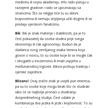
medicinu ili vojnu akademiju. Vrlo rado putuju u
razvijene gradove i rado se upoznavaju sa
strancima. Što se religije tiće tu su skloni
krajnostima ili nemaju strpljenja učiti dogme ili se
predaju vjerskom fanatizmu.
Bik
: Bik je znak materije i stabilnosti, pa je to
čest pokazatelj da osoba studira prije svega
ekonomiju ili čak agronomiju. Budući da je
vladarica ovog zemljanog znaka Venera koja
govori o novcu, to su osobe koje bi se mogle čak
i obogatiti u inozemstvu ili imati uspjeha u
međunarodnoj trgovini. Bikovi poštuju tradiciju i
vjerske zajednice.
Blizanci
: Ovaj zračni znak je uvijek pun interesa,
pa su to osobe koje mogu birati što će studirati
iako će se najbolje pronaći u studiranju
dvopredmetnog studija. Čest odabir je
kombinacija dva jezika ili jezik i književnost. To su