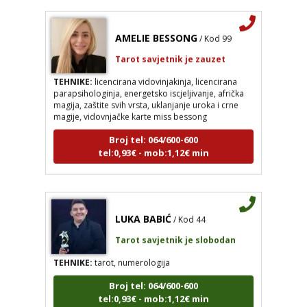
AMELIE BESSONG
/ Kod 99
Tarot savjetnik je zauzet
TEHNIKE:
licencirana vidovinjakinja, licencirana
parapsihologinja, energetsko iscjeljivanje, afrička
magija, zaštite svih vrsta, uklanjanje uroka i crne
magije, vidovnjačke karte miss bessong
Broj tel: 064/600-600
tel:0,93€ - mob:1,12€ min
LUKA BABIĆ
/ Kod 44
Tarot savjetnik je slobodan
TEHNIKE:
tarot, numerologija
Broj tel: 064/600-600
tel:0,93€ - mob:1,12€ min