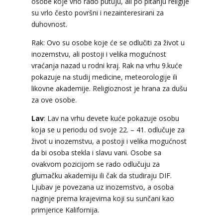
osobe koje vrlo rado putuju, ali po pitanju religije
su vrlo često površni i nezainteresirani za
duhovnost.
Rak: Ovo su osobe koje će se odlučiti za život u
inozemstvu, ali postoji i velika mogućnost
vraćanja nazad u rodni kraj. Rak na vrhu 9.kuće
pokazuje na studij medicine, meteorologije ili
likovne akademije. Religioznost je hrana za dušu
za ove osobe.
Lav
: Lav na vrhu devete kuće pokazuje osobu
koja se u periodu od svoje 22. – 41. odlučuje za
život u inozemstvu, a postoji i velika mogućnost
da bi osoba stekla i slavu vani. Osobe sa
ovakvom pozicijom se rado odlučuju za
glumačku akademiju ili čak da studiraju DIF.
Ljubav je povezana uz inozemstvo, a osoba
naginje prema krajevima koji su sunčani kao
primjerice Kalifornija.