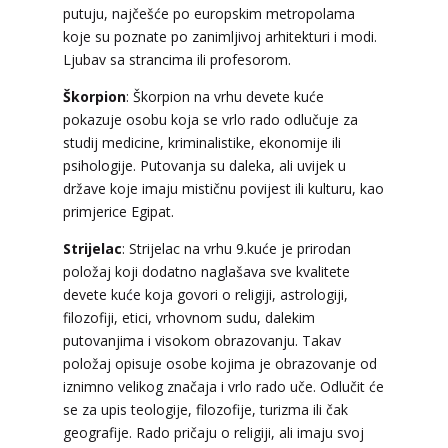
putuju, najčešće po europskim metropolama
koje su poznate po zanimljivoj arhitekturi i modi.
Ljubav sa strancima ili profesorom.
Škorpion
: Škorpion na vrhu devete kuće
pokazuje osobu koja se vrlo rado odlučuje za
studij medicine, kriminalistike, ekonomije ili
psihologije. Putovanja su daleka, ali uvijek u
države koje imaju mističnu povijest ili kulturu, kao
primjerice Egipat.
Strijelac
: Strijelac na vrhu 9.kuće je prirodan
položaj koji dodatno naglašava sve kvalitete
devete kuće koja govori o religiji, astrologiji,
filozofiji, etici, vrhovnom sudu, dalekim
putovanjima i visokom obrazovanju. Takav
položaj opisuje osobe kojima je obrazovanje od
iznimno velikog značaja i vrlo rado uče. Odlučit će
se za upis teologije, filozofije, turizma ili čak
geografije. Rado pričaju o religiji, ali imaju svoj