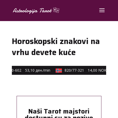
Horoskopski znakovi na
vrhu devete kuće
590/40-602
53,10 ден./min
820/77-321
14,00 NOK/min
Naši Tarot majstori
dostupni su za pozive