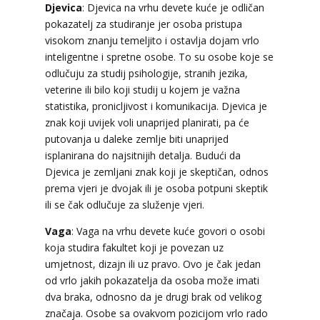
Djevica
: Djevica na vrhu devete kuće je odličan
pokazatelj za studiranje jer osoba pristupa
visokom znanju temeljito i ostavlja dojam vrlo
inteligentne i spretne osobe. To su osobe koje se
odlučuju za studij psihologije, stranih jezika,
veterine ili bilo koji studij u kojem je važna
statistika, pronicljivost i komunikacija. Djevica je
znak koji uvijek voli unaprijed planirati, pa će
putovanja u daleke zemlje biti unaprijed
isplanirana do najsitnijih detalja. Budući da
Djevica je zemljani znak koji je skeptičan, odnos
prema vjeri je dvojak ili je osoba potpuni skeptik
ili se čak odlučuje za služenje vjeri.
Vaga
: Vaga na vrhu devete kuće govori o osobi
koja studira fakultet koji je povezan uz
umjetnost, dizajn ili uz pravo. Ovo je čak jedan
od vrlo jakih pokazatelja da osoba može imati
dva braka, odnosno da je drugi brak od velikog
značaja. Osobe sa ovakvom pozicijom vrlo rado