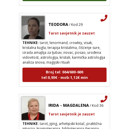
TEODORA
/ Kod 29
Tarot savjetnik je zauzet
TEHNIKE:
tarot, lenormand, crowley, visak,
kristalna kugla, terapija kristalima, čišćenje sure,
izrada amajlija za ljubav, novac, posao, urođena
vidovitost, astrologija, kristali, karmička astrologija
analiza snova, magijski rituali
Broj tel: 064/600-600
tel:0,93€ - mob:1,12€ min
IRIDA - MAGDALENA
/ Kod 36
Tarot savjetnik je zauzet
TEHNIKE:
tarot, jijing, arhetipski kotač, praktična
intuicija, kromoterapija, biblioterapija (terapija
čitanjem i pisanjem), numerologija, radiestezija