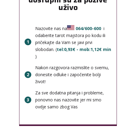
uživo
Nazovite nas na
064/600-600
i
odaberite tarot majstora po kodu ili
1
pričekajte da Vam se javi prvi
slobodan. (
tel:0,93€ - mob:1,12€ min
)
Nakon razgovora razmislite o svemu,
2
donesite odluke i započenite bolji
život!
Za sve dodatna pitanja i probleme,
3
ponovno nas nazovite jer mi smo
ovdje samo zbog Vas