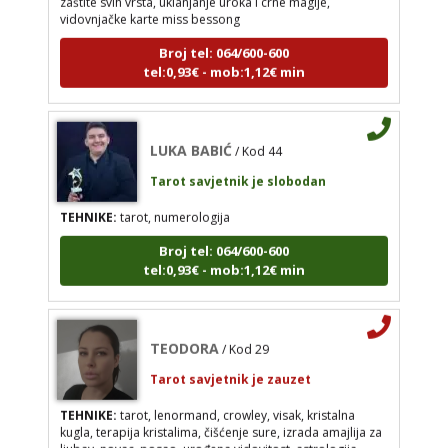
vidovnjačke karte miss bessong
LUKA BABIĆ
/ Kod 44
Broj tel: 064/600-600
Tarot savjetnik je slobodan
tel:0,93€ - mob:1,12€ min
TEHNIKE:
tarot, numerologija
Broj tel: 064/600-600
tel:0,93€ - mob:1,12€ min
LUKA BABIĆ
/ Kod 44
Tarot savjetnik je slobodan
TEHNIKE:
tarot, numerologija
TEODORA
/ Kod 29
Broj tel: 064/600-600
Tarot savjetnik je zauzet
tel:0,93€ - mob:1,12€ min
TEHNIKE:
tarot, lenormand, crowley, visak,
kristalna kugla, terapija kristalima, čišćenje sure,
izrada amajlija za ljubav, novac, posao, urođena
TEODORA
vidovitost, astrologija, kristali, karmička astrologija
/ Kod 29
analiza snova, magijski rituali
Tarot savjetnik je zauzet
Broj tel: 064/600-600
TEHNIKE:
tarot, lenormand, crowley, visak, kristalna
tel:0,93€ - mob:1,12€ min
kugla, terapija kristalima, čišćenje sure, izrada amajlija za
ljubav, novac, posao, urođena vidovitost, astrologija,