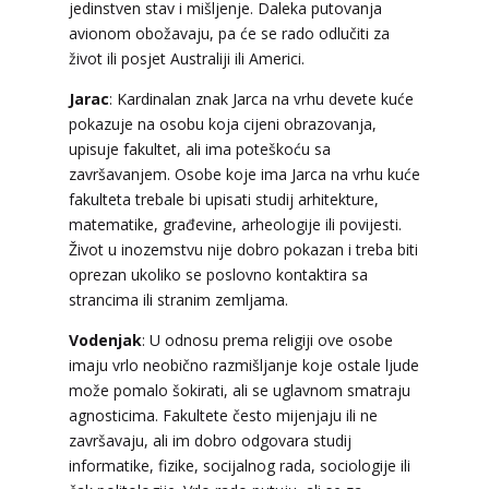
jedinstven stav i mišljenje. Daleka putovanja
avionom obožavaju, pa će se rado odlučiti za
život ili posjet Australiji ili Americi.
Jarac
: Kardinalan znak Jarca na vrhu devete kuće
pokazuje na osobu koja cijeni obrazovanja,
upisuje fakultet, ali ima poteškoću sa
završavanjem. Osobe koje ima Jarca na vrhu kuće
fakulteta trebale bi upisati studij arhitekture,
matematike, građevine, arheologije ili povijesti.
VIKTORIJA
/ Kod 369
Život u inozemstvu nije dobro pokazan i treba biti
Tarot savjetnik je zauzet
oprezan ukoliko se poslovno kontaktira sa
strancima ili stranim zemljama.
TEHNIKE:
astrologija, numerologija, tarot,
radiestezija
Vodenjak
: U odnosu prema religiji ove osobe
Broj tel: 064/600-600
imaju vrlo neobično razmišljanje koje ostale ljude
tel:0,93€ - mob:1,12€ min
može pomalo šokirati, ali se uglavnom smatraju
agnosticima. Fakultete često mijenjaju ili ne
završavaju, ali im dobro odgovara studij
informatike, fizike, socijalnog rada, sociologije ili
ELA
/ Kod 151