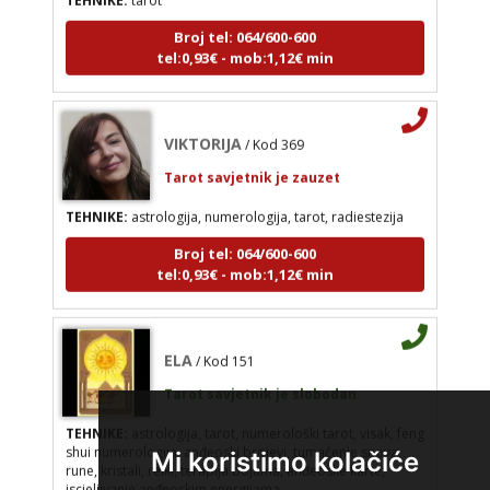
Broj tel: 064/600-600
tel:0,93€ - mob:1,12€ min
VIKTORIJA
/ Kod 369
Tarot savjetnik je zauzet
TEHNIKE:
astrologija, numerologija, tarot, radiestezija
Broj tel: 064/600-600
tel:0,93€ - mob:1,12€ min
ELA
/ Kod 151
Tarot savjetnik je slobodan
TEHNIKE:
astrologija, tarot, numerološki tarot, visak, feng
shui numerologija, anđeoski brojevi, tumačenje snova,
rune, kristali, reiki, terapija bojama, anđeoske karte,
Mi koristimo kolačiće
iscjeljivanje anđeoskim energijama