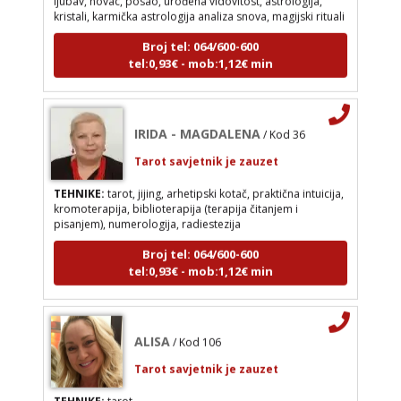
kristali, karmička astrologija analiza snova, magijski rituali
Broj tel: 064/600-600
IRIDA - MAGDALENA
/ Kod 36
tel:0,93€ - mob:1,12€ min
Tarot savjetnik je zauzet
TEHNIKE:
tarot, jijing, arhetipski kotač, praktična
intuicija, kromoterapija, biblioterapija (terapija
IRIDA - MAGDALENA
/ Kod 36
čitanjem i pisanjem), numerologija, radiestezija
Tarot savjetnik je zauzet
Broj tel: 064/600-600
TEHNIKE:
tarot, jijing, arhetipski kotač, praktična intuicija,
tel:0,93€ - mob:1,12€ min
kromoterapija, biblioterapija (terapija čitanjem i
pisanjem), numerologija, radiestezija
Broj tel: 064/600-600
tel:0,93€ - mob:1,12€ min
ALISA
/ Kod 106
Tarot savjetnik je zauzet
TEHNIKE:
tarot
ALISA
/ Kod 106
Broj tel: 064/600-600
Tarot savjetnik je zauzet
tel:0,93€ - mob:1,12€ min
TEHNIKE:
tarot