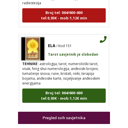
Broj tel: 064/600-600
tel:0,93€ - mob:1,12€ min
VIKTORIJA
/ Kod 369
ELA
/ Kod 151
Tarot savjetnik je zauzet
Tarot savjetnik je slobodan
TEHNIKE:
astrologija, numerologija, tarot, radiestezija
TEHNIKE:
astrologija, tarot, numerološki tarot,
visak, feng shui numerologija, anđeoski brojevi,
Broj tel: 064/600-600
tumačenje snova, rune, kristali, reiki, terapija
tel:0,93€ - mob:1,12€ min
bojama, anđeoske karte, iscjeljivanje anđeoskim
energijama
Broj tel: 064/600-600
tel:0,93€ - mob:1,12€ min
ELA
/ Kod 151
Tarot savjetnik je slobodan
TEHNIKE:
astrologija, tarot, numerološki tarot, visak, feng
Pregled svih savjetnika
shui numerologija, anđeoski brojevi, tumačenje snova,
VESNA BURCSA
/ Kod 55
rune, kristali, reiki, terapija bojama, anđeoske karte,