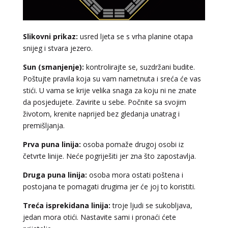
Slikovni prikaz:
usred ljeta se s vrha planine otapa
snijeg i stvara jezero.
Sun (smanjenje):
kontrolirajte se, suzdržani budite.
Poštujte pravila koja su vam nametnuta i sreća će vas
stići. U vama se krije velika snaga za koju ni ne znate
da posjedujete. Zavirite u sebe. Počnite sa svojim
LUCIJA
/ Kod #136
životom, krenite naprijed bez gledanja unatrag i
Tarot savjetnik je zauzet
premišljanja.
TEHNIKE:
sudbinske karte, anđeoske poruke
Prva puna linija:
osoba pomaže drugoj osobi iz
četvrte linije. Neće pogriješiti jer zna što zapostavlja.
Broj tel: 064/600-600
tel:0,93€ - mob:1,12€ min
Druga puna linija:
osoba mora ostati poštena i
postojana te pomagati drugima jer će joj to koristiti.
Treća isprekidana linija:
troje ljudi se sukobljava,
DENI
/ Kod 15
jedan mora otići. Nastavite sami i pronaći ćete