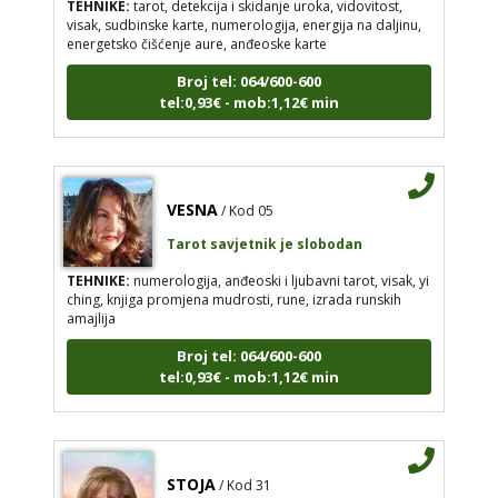
visak, sudbinske karte, numerologija, energija na daljinu,
energetsko čišćenje aure, anđeoske karte
Broj tel: 064/600-600
tel:0,93€ - mob:1,12€ min
VESNA
/ Kod 05
Tarot savjetnik je slobodan
TEHNIKE:
numerologija, anđeoski i ljubavni tarot, visak, yi
ching, knjiga promjena mudrosti, rune, izrada runskih
amajlija
Broj tel: 064/600-600
tel:0,93€ - mob:1,12€ min
STOJA
/ Kod 31