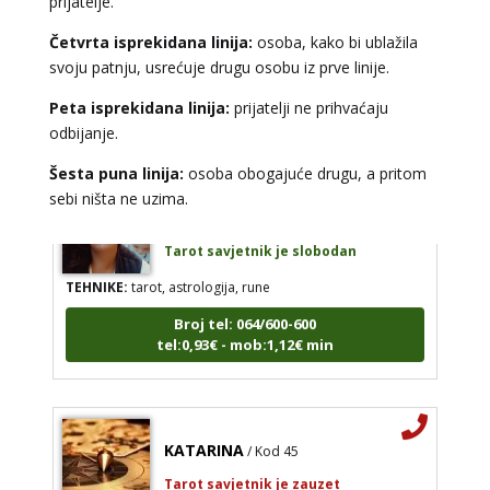
prijatelje.
Tarot savjetnik je zauzet
Četvrta isprekidana linija:
osoba, kako bi ublažila
TEHNIKE:
tarot, tarot marseille, ljubavni tarot, visak
svoju patnju, usrećuje drugu osobu iz prve linije.
Broj tel: 064/600-600
tel:0,93€ - mob:1,12€ min
Peta isprekidana linija:
prijatelji ne prihvaćaju
odbijanje.
Šesta puna linija:
osoba obogajuće drugu, a pritom
sebi ništa ne uzima.
ŽANA
/ Kod 135
Tarot savjetnik je slobodan
TEHNIKE:
tarot, astrologija, rune
Broj tel: 064/600-600
tel:0,93€ - mob:1,12€ min
KATARINA
/ Kod 45
Tarot savjetnik je zauzet