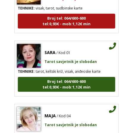
TEHNIKE:
visak, tarot, sudbinske karte
Broj tel: 064/600-600
tel:0,93€ - mob:1,12€ min
SARA
/ Kod 01
Tarot savjetnik je slobodan
TEHNIKE:
tarot, keltski križ, visak, anđeoske karte
Broj tel: 064/600-600
tel:0,93€ - mob:1,12€ min
MAJA
/ Kod 04
Tarot savjetnik je slobodan
TEHNIKE:
tarot, detekcija i skidanje uroka, vidovitost,