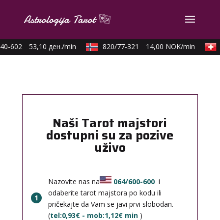
40-602
53,10 ден./min
820/77-321
14,00 NOK/min
Naši Tarot majstori
dostupni su za pozive
uživo
Nazovite nas na
064/600-600
i
odaberite tarot majstora po kodu ili
1
pričekajte da Vam se javi prvi slobodan.
(
tel:0,93€ - mob:1,12€ min
)