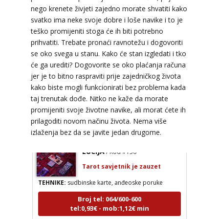
nego krenete živjeti zajedno morate shvatiti kako
svatko ima neke svoje dobre i loše navike i to je
teško promijeniti stoga će ih biti potrebno
prihvatiti. Trebate pronaći ravnotežu i dogovoriti
se oko svega u stanu. Kako će stan izgledati i tko
će ga urediti? Dogovorite se oko plaćanja računa
jer je to bitno raspraviti prije zajedničkog života
kako biste mogli funkcionirati bez problema kada
taj trenutak dođe. Nitko ne kaže da morate
promijeniti svoje životne navike, ali morat ćete ih
prilagoditi novom načinu života. Nema više
izlaženja bez da se javite jedan drugome.
LUCIJA
/ Kod #136
Tarot savjetnik je zauzet
TEHNIKE:
sudbinske karte, anđeoske poruke
Broj tel: 064/600-600
tel:0,93€ - mob:1,12€ min