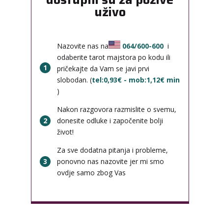
uživo
Nazovite nas na
064/600-600
i
odaberite tarot majstora po kodu ili
1
pričekajte da Vam se javi prvi
slobodan. (
tel:0,93€ - mob:1,12€ min
)
Nakon razgovora razmislite o svemu,
2
donesite odluke i započenite bolji
život!
Za sve dodatna pitanja i probleme,
3
ponovno nas nazovite jer mi smo
ovdje samo zbog Vas