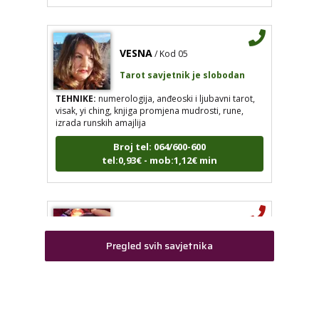
VESNA
/ Kod 05
Tarot savjetnik je slobodan
TEHNIKE:
numerologija, anđeoski i ljubavni tarot,
visak, yi ching, knjiga promjena mudrosti, rune,
izrada runskih amajlija
Broj tel: 064/600-600
tel:0,93€ - mob:1,12€ min
LUCIJA
/ Kod #136
Pregled svih savjetnika
Tarot savjetnik je zauzet
TEHNIKE:
sudbinske karte, anđeoske poruke
Broj tel: 064/600-600
tel:0,93€ - mob:1,12€ min