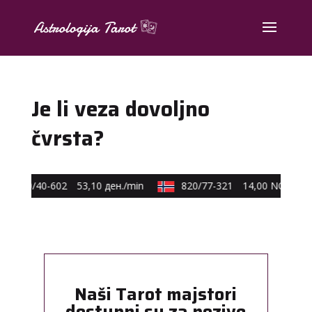
Je li veza dovoljno
čvrsta?
0590/40-602
53,10 ден./min
820/77-321
14,00 NOK/min
Naši Tarot majstori
dostupni su za pozive