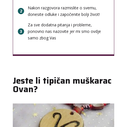
Nakon razgovora razmislite o svemu,
2
donesite odluke i započenite bolji život!
Za sve dodatna pitanja i probleme,
3
ponovno nas nazovite jer mi smo ovdje
samo zbog Vas
Jeste li tipičan muškarac
Ovan?