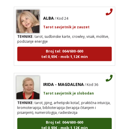
ALBA
/ Kod 24
Tarot savjetnik je zauzet
TEHNIKE:
tarot, sudbinske karte, crowley, visak, molitve,
podizanje energije
Broj tel: 064/600-600
tel:0,93€ - mob:1,12€ min
IRIDA - MAGDALENA
/ Kod 36
Tarot savjetnik je slobodan
TEHNIKE:
tarot, jijing, arhetipski kotač, praktična intuicija,
kromoterapija, biblioterapija (terapija čitanjem i
pisanjem), numerologija, radiestezija
Broj tel: 064/600-600
tel:0,93€ - mob:1,12€ min