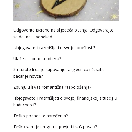
Odgovorite iskreno na slijedeća pitanja. Odgovarajte
sa da, ne ili ponekad.
Izbjegavate li razmišljati o svojoj prošlosti?
Ulažete li puno u odjeću?
Smatrate li da je kupovanje razglednica i čestitki
bacanje novca?
Zbunjuju li vas romantična raspoloženja?
Izbjegavate li razmišljati o svojoj financijskoj situaciji u
budućnosti?
Teško podnosite naređenja?
Teško vam je drugome povjeriti vaš posao?