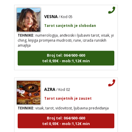
VESNA
/ Kod 05
Tarot savjetnik je slobodan
TEHNIKE:
numerologija, anđeoski i ljubavni tarot, visak, yi
ching, knjiga promjena mudrosti, rune, izrada runskih
amajlija
Broj tel: 064/600-600
tel:0,93€ - mob:1,12€ min
AZRA
/ Kod 02
Tarot savjetnik je zauzet
TEHNIKE:
visak, tarot, vidovitost, ljubavna predviđanja
Broj tel: 064/600-600
tel:0,93€ - mob:1,12€ min