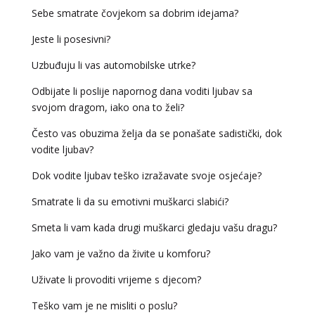
Sebe smatrate čovjekom sa dobrim idejama?
Jeste li posesivni?
Uzbuđuju li vas automobilske utrke?
Odbijate li poslije napornog dana voditi ljubav sa
svojom dragom, iako ona to želi?
Često vas obuzima želja da se ponašate sadistički, dok
vodite ljubav?
Dok vodite ljubav teško izražavate svoje osjećaje?
Smatrate li da su emotivni muškarci slabići?
Smeta li vam kada drugi muškarci gledaju vašu dragu?
Jako vam je važno da živite u komforu?
Uživate li provoditi vrijeme s djecom?
Teško vam je ne misliti o poslu?