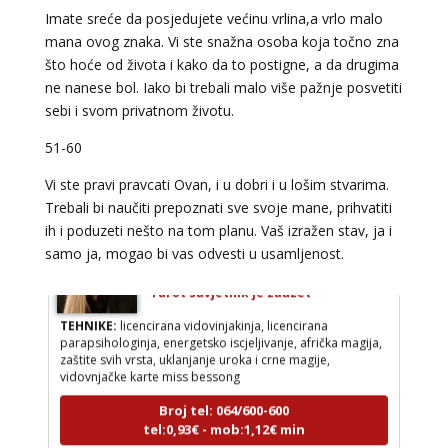
Imate sreće da posjedujete većinu vrlina,a vrlo malo
VESNA BURCSA
/ Kod 55
mana ovog znaka. Vi ste snažna osoba koja točno zna
što hoće od života i kako da to postigne, a da drugima
Tarot savjetnik je slobodan
ne nanese bol. Iako bi trebali malo više pažnje posvetiti
TEHNIKE:
tarot, psihološki razgovori
sebi i svom privatnom životu.
Broj tel: 064/600-600
51­-60
tel:0,93€ - mob:1,12€ min
Vi ste pravi pravcati Ovan, i u dobri i u lošim stvarima.
Trebali bi naučiti prepoznati sve svoje mane, prihvatiti
ih i poduzeti nešto na tom planu. Vaš izražen stav, ja i
AMELIE BESSONG
/ Kod 99
samo ja, mogao bi vas odvesti u usamljenost.
Tarot savjetnik je zauzet
TEHNIKE:
licencirana vidovinjakinja, licencirana
parapsihologinja, energetsko iscjeljivanje, afrička magija,
zaštite svih vrsta, uklanjanje uroka i crne magije,
vidovnjačke karte miss bessong
Broj tel: 064/600-600
tel:0,93€ - mob:1,12€ min