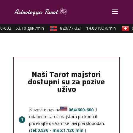
-602
53,10 ден./min
820/77-321
14,00 NOK/min
09
Naši Tarot majstori
dostupni su za pozive
uživo
Nazovite nas na
064/600-600
i
odaberite tarot majstora po kodu ili
1
pričekajte da Vam se javi prvi slobodan.
(
tel:0,93€ - mob:1,12€ min
)