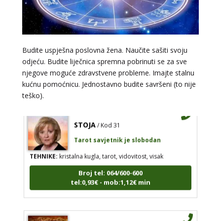
/ Kod 05
Tarot savjetnik je zauzet
TEHNIKE:
numerologija, anđeoski i ljubavni tarot, visak, yi
ching, knjiga promjena mudrosti, rune, izrada runskih
amajlija
Budite uspješna poslovna žena. Naučite sašiti svoju
odjeću. Budite liječnica spremna pobrinuti se za sve
Broj tel: 064/600-600
njegove moguće zdravstvene probleme. Imajte stalnu
tel:0,93€ - mob:1,12€ min
kućnu pomoćnicu. Jednostavno budite savršeni (to nije
teško).
STOJA
/ Kod 31
Tarot savjetnik je slobodan
TEHNIKE:
kristalna kugla, tarot, vidovitost, visak
Broj tel: 064/600-600
tel:0,93€ - mob:1,12€ min