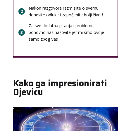
Nakon razgovora razmislite o svemu,
2
donesite odluke i započenite bolji život!
Za sve dodatna pitanja i probleme,
3
ponovno nas nazovite jer mi smo ovdje
samo zbog Vas
LUCIJA
/ Kod #136
Tarot savjetnik je zauzet
Kako ga impresionirati
TEHNIKE:
sudbinske karte, anđeoske poruke
Djevicu
Broj tel: 064/600-600
tel:0,93€ - mob:1,12€ min
VESNA