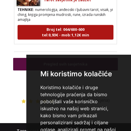
TEHNIKE:
numerologija, anđeoski i ljubavni tarot, visak, yi
ching, knjiga promjena mudrosti, rune, izrada runskih
amajlija
Broj tel: 064/600-600
tel:0,93€ - mob:1,12€ min
STOJA
/ Kod 31
Pregled svih savjetnika
Tarot savjetnik je slobodan
Mi koristimo kolačiće
TEHNIKE:
kristalna kugla, tarot, vidovitost, visak
Koristimo kolačiće i druge
Broj tel: 064/600-600
tehnologije praćenja da bismo
tel:0,93€ - mob:1,12€ min
Ocjena:
4.9 / 5 (562 ocjena)
poboljšali vaše korisničko
iskustvo na našoj web stranici,
kako bismo vam prikazali
personalizirani sadržaj i ciljane
AZRA
/ Kod 02
oglase, analizirali promet na našoj
Tarot centar
Polica privatnosti
Kolačići