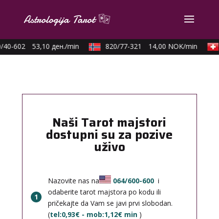
/40-602
53,10 ден./min
820/77-321
14,00 NOK/min
Naši Tarot majstori
dostupni su za pozive
uživo
Nazovite nas na
064/600-600
i
odaberite tarot majstora po kodu ili
1
pričekajte da Vam se javi prvi slobodan.
(
tel:0,93€ - mob:1,12€ min
)