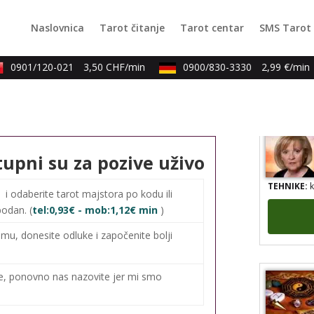
TEHNIKE:
v
Naslovnica
Tarot čitanje
Tarot centar
SMS Tarot
duhovni ra
0901/120-021
3,50 CHF/min
0900/830-3330
2,99 €/min
tupni su za pozive uživo
TEHNIKE:
k
0
i odaberite tarot majstora po kodu ili
bodan. (
tel:0,93€ - mob:1,12€ min
)
mu, donesite odluke i započenite bolji
me, ponovno nas nazovite jer mi smo