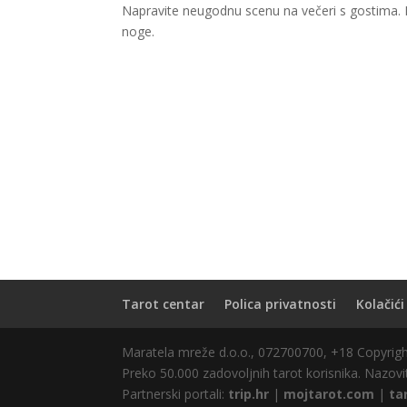
Napravite neugodnu scenu na večeri s gostima. Počn
noge.
Tarot centar
Polica privatnosti
Kolačići
Maratela mreže d.o.o., 072700700, +18 Copyri
Preko 50.000 zadovoljnih tarot korisnika. Nazovit
Partnerski portali:
trip.hr
|
mojtarot.com
|
ta