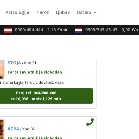
edska astrologija (jyotish), reiki, tarot, oracle karte,
Astrologija
Tarot
Ljubav
Ostalo
zgovori
Broj tel: 064/600-600
0900/404-444
2,16 €/min
0909/343-43-43
0,90 €/mi
tel:0,93€ - mob:1,12€ min
STOJA
/ Kod 31
Tarot savjetnik je slobodan
ristalna kugla, tarot, vidovitost, visak
Broj tel: 064/600-600
tel:0,93€ - mob:1,12€ min
AZRA
/ Kod 02
Tarot savjetnik je slobodan