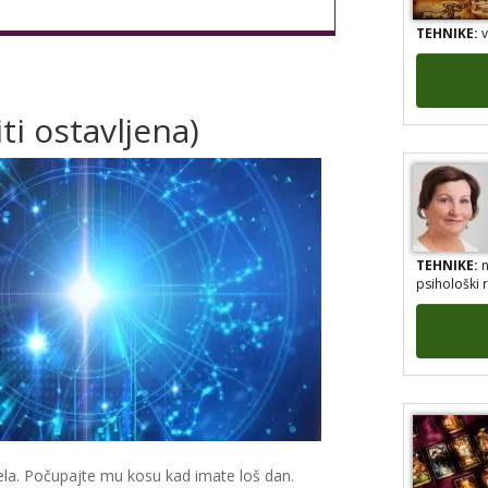
TEHNIKE:
v
iti ostavljena)
TEHNIKE:
n
psihološki 
ela. Počupajte mu kosu kad imate loš dan.