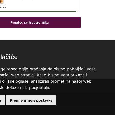
arot
Broj tel: 064/600-600
tel:0,93€ - mob:1,12€ min
Pregled svih savjetnika
KETY
/ Kod 32
Tarot savjetnik je slobodan
lačiće
idovitost, astrologija, tarot, bioenergija
Broj tel: 064/600-600
uge tehnologije praćenja da bismo poboljšali vaše
tel:0,93€ - mob:1,12€ min
 našoj web stranici, kako bismo vam prikazali
i ciljane oglase, analizirali promet na našoj web
le dolaze naši posjetitelji.
JASNA
/ Kod 12
 +18 godina.
m
Promjeni moje postavke
ntra.
Tarot savjetnik je zauzet
umerologija, visak, nebeski krug, tarot