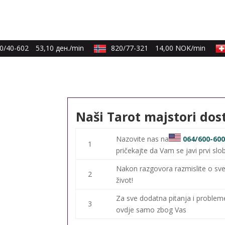
/40-602
53,10 ден./min
820/77-321
14,00 NOK/min
Naši Tarot majstori dos
Nazovite nas na
064/600-60
1
pričekajte da Vam se javi prvi slo
Nakon razgovora razmislite o sve
2
život!
Za sve dodatna pitanja i proble
3
ovdje samo zbog Vas