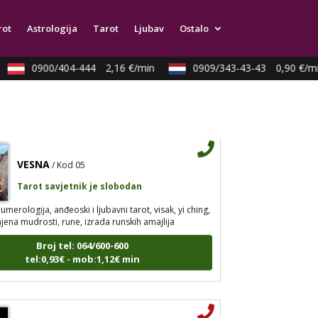
strologija, tarot, numerološki tarot, visak, feng shui
a, anđeoski brojevi, tumačenje snova, rune, kristali,
rot
Astrologija
Tarot
Ljubav
Ostalo
pija bojama, anđeoske karte, iscjeljivanje anđeoskim
0900/404-444
2,16 €/min
0909/343-43-43
0,90 €/mi
Broj tel: 064/600-600
tel:0,93€ - mob:1,12€ min
VESNA
/ Kod 05
Tarot savjetnik je slobodan
umerologija, anđeoski i ljubavni tarot, visak, yi ching,
jena mudrosti, rune, izrada runskih amajlija
Broj tel: 064/600-600
tel:0,93€ - mob:1,12€ min