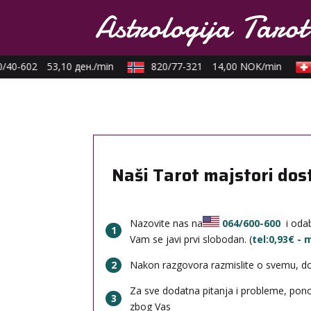
/40-602
53,10 ден./min
820/77-321
14,00 NOK/min
Naši Tarot majstori dos
Nazovite nas na
064/600-600
i odab
1
Vam se javi prvi slobodan. (
tel:0,93€ -
2
Nakon razgovora razmislite o svemu, done
Za sve dodatna pitanja i probleme, po
3
zbog Vas