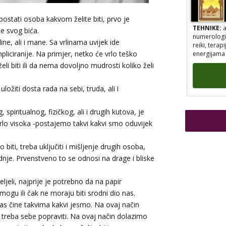
postati osoba kakvom želite biti, prvo je
TEHNIKE:
a
je svog bića.
numerologij
reiki, tera
ine, ali i mane. Sa vrlinama uvijek ide
energijama
liciranije. Na primjer, netko će vrlo teško
 želi biti ili da nema dovoljno mudrosti koliko želi
ožiti dosta rada na sebi, truda, ali i
spiritualnog, fizičkog, ali i drugih kutova, je
vrlo visoka -postajemo takvi kakvi smo oduvijek
iti, treba uključiti i mišljenje drugih osoba,
TEHNIKE:
n
dnje. Prvenstveno to se odnosi na drage i bliske
knjiga prom
jeli, najprije je potrebno da na papir
ogu ili čak ne moraju biti srodni dio nas.
as čine takvima kakvi jesmo. Na ovaj način
 treba sebe popraviti. Na ovaj način dolazimo