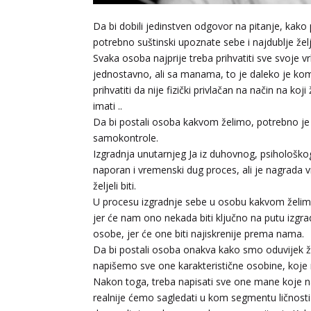
Da bi dobili jedinstven odgovor na pitanje, kako 
potrebno suštinski upoznate sebe i najdublje žel
Svaka osoba najprije treba prihvatiti sve svoje vrl
jednostavno, ali sa manama, to je daleko je komp
prihvatiti da nije fizički privlačan na način na koji
imati ..
Da bi postali osoba kakvom želimo, potrebno je ul
samokontrole.
Izgradnja unutarnjeg Ja iz duhovnog, psihološkog, 
naporan i vremenski dug proces, ali je nagrada 
željeli biti.
U procesu izgradnje sebe u osobu kakvom želimo b
jer će nam ono nekada biti ključno na putu izgra
osobe, jer će one biti najiskrenije prema nama.
Da bi postali osoba onakva kako smo oduvijek žel
napišemo sve one karakteristične osobine, koje m
Nakon toga, treba napisati sve one mane koje n
realnije ćemo sagledati u kom segmentu ličnosti