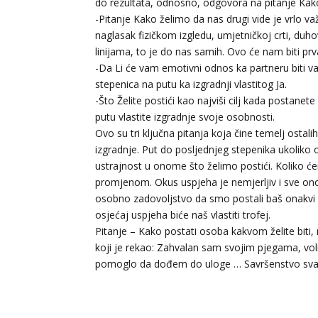
do rezultata, odnosno, odgovora na pitanje Kako
-Pitanje Kako želimo da nas drugi vide je vrlo v
naglasak fizičkom izgledu, umjetničkoj crti, duho
linijama, to je do nas samih. Ovo će nam biti prv
-Da Li će vam emotivni odnos ka partneru biti va
stepenica na putu ka izgradnji vlastitog Ja.
-Što Želite postići kao najviši cilj kada postanete
putu vlastite izgradnje svoje osobnosti.
Ovo su tri ključna pitanja koja čine temelj ostalih
izgradnje. Put do posljednjeg stepenika ukoliko 
ustrajnost u onome što želimo postići. Koliko će
promjenom. Okus uspjeha je nemjerljiv i sve ono
osobno zadovoljstvo da smo postali baš onakvi k
osjećaj uspjeha biće naš vlastiti trofej.
Pitanje – Kako postati osoba kakvom želite biti
koji je rekao: Zahvalan sam svojim pjegama, vol
pomoglo da dođem do uloge … Savršenstvo svatk