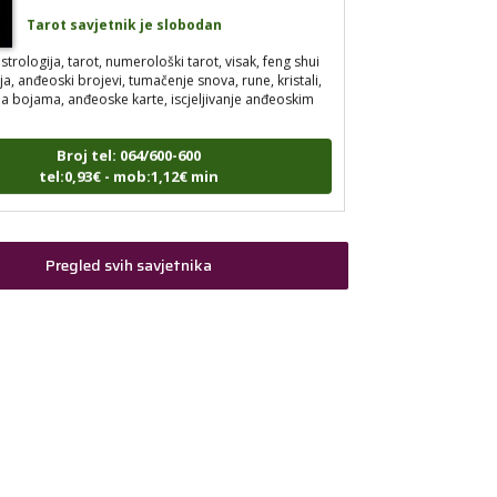
Tarot savjetnik je slobodan
strologija, tarot, numerološki tarot, visak, feng shui
a, anđeoski brojevi, tumačenje snova, rune, kristali,
pija bojama, anđeoske karte, iscjeljivanje anđeoskim
Broj tel: 064/600-600
tel:0,93€ - mob:1,12€ min
Pregled svih savjetnika
VESNA
/ Kod 05
Tarot savjetnik je slobodan
umerologija, anđeoski i ljubavni tarot, visak, yi ching,
jena mudrosti, rune, izrada runskih amajlija
Broj tel: 064/600-600
tel:0,93€ - mob:1,12€ min