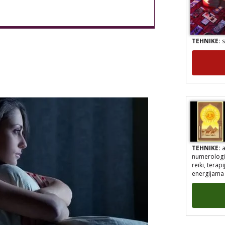
TEHNIKE:
s
TEHNIKE:
a
numerologij
reiki, tera
energijama