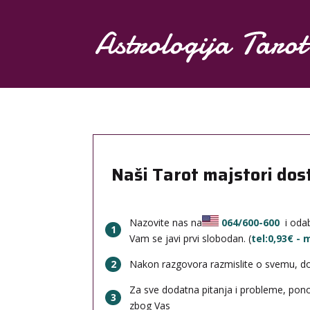
/40-602
53,10 ден./min
820/77-321
14,00 NOK/min
Naši Tarot majstori dos
Nazovite nas na
064/600-600
i odab
1
Vam se javi prvi slobodan. (
tel:0,93€ -
2
Nakon razgovora razmislite o svemu, done
Za sve dodatna pitanja i probleme, po
3
zbog Vas