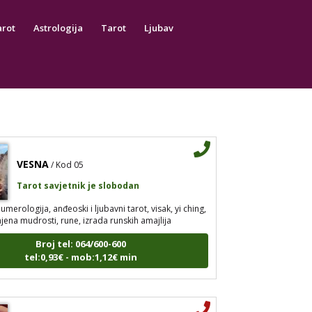
strologija, tarot, numerološki tarot, visak, feng shui
arot
Astrologija
Tarot
Ljubav
a, anđeoski brojevi, tumačenje snova, rune, kristali,
pija bojama, anđeoske karte, iscjeljivanje anđeoskim
0900/404-444
2,16 €/min
0909/343-43-43
0,90 €/mi
Broj tel: 064/600-600
tel:0,93€ - mob:1,12€ min
VESNA
/ Kod 05
Tarot savjetnik je slobodan
umerologija, anđeoski i ljubavni tarot, visak, yi ching,
jena mudrosti, rune, izrada runskih amajlija
Broj tel: 064/600-600
tel:0,93€ - mob:1,12€ min