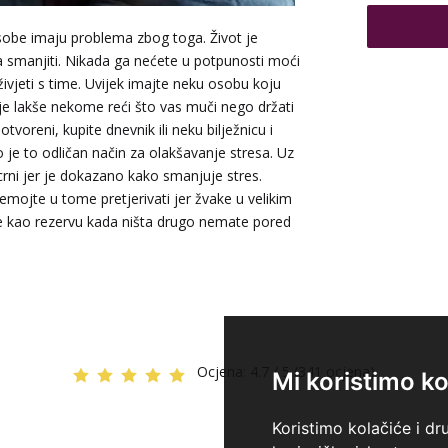
sobe imaju problema zbog toga. Život je
ga smanjiti. Nikada ga nećete u potpunosti moći
 živjeti s time. Uvijek imajte neku osobu koju
TEHNIKE:
n
 je lakše nekome reći što vas muči nego držati
knjiga prom
tvoreni, kupite dnevnik ili neku bilježnicu i
o je to odličan način za olakšavanje stresa. Uz
crni jer je dokazano kako smanjuje stres.
emojte u tome pretjerivati jer žvake u velikim
te kao rezervu kada ništa drugo nemate pored
Ocjena:
4.7 / 5 (341 ocjena)
Mi koristimo ko
Koristimo kolačiće i dr