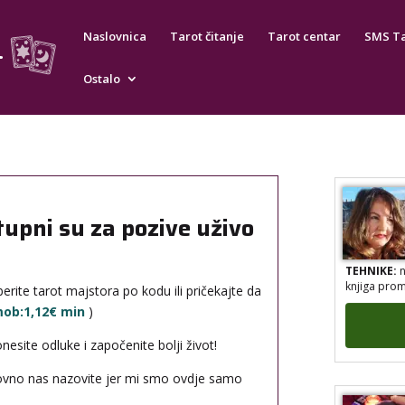
TEHNIKE:
a
Naslovnica
Tarot čitanje
Tarot centar
SMS T
numerologij
reiki, tera
energijama
Ostalo
0901/120-021
3,50 CHF/min
0900/830-3330
2,99 €/min
tupni su za pozive uživo
TEHNIKE:
n
knjiga prom
erite tarot majstora po kodu ili pričekajte da
 mob:1,12€ min
)
site odluke i započenite bolji život!
novno nas nazovite jer mi smo ovdje samo