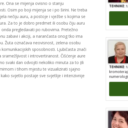
TEHNIKE:
t
ure. Ona se mijenja ovisno o stanju
ti. Osim po boji mijenja se i po širini. Ne treba
ela nečiju auru, a postoje i vježbe s kojima se
a. Za to je dobro predmet ili osobu čiju auru
 je onda pregledavati po rubovima. Pretežno
nu zabavi i akciji, a narančasta onog tko ima
sobu. Žuta označava neovisnost, zelena osobu
 komunikacijskih sposobnosti. Ljubičasta znači
 sramežljivost i introvertiranost. Čišćenje aure
no svaki dan odvojiti nekoliko minuta za to (ili
TEHNIKE:
t
kromoterapij
irnom i tihom mjestu te vizualizirati sjajno
numerologij
kako svjetlo postaje sve svjetlije i intenzivnije