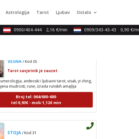
sihološki razgovori, sudbinske karte, tarot,
snova
Astrologija
Tarot
Ljubav
Ostalo
Broj tel: 064/600-600
tel:0,93€ - mob:1,12€ min
0900/404-444
2,16 €/min
0909/343-43-43
0,90 €/min
VESNA
/ Kod 05
Tarot savjetnik je zauzet
umerologija, anđeoski i ljubavni tarot, visak, yi ching,
jena mudrosti, rune, izrada runskih amajlija
Broj tel: 064/600-600
tel:0,93€ - mob:1,12€ min
STOJA
/ Kod 31
Tarot savjetnik je slobodan