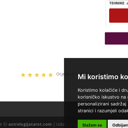
TEHNIKE:
p
tumačenje 
Ocjena:
4.7 / 5 (501 ocjena)
Mi koristimo ko
Koristimo kolačiće i dr
korisničko iskustvo na
personalizirani sadržaj 
stranici i razumjeli odak
ght Ⓒ
astrologijatarot.com
| Usluge smiju koristiti osobe starije od
Slažem se
Odbija
TEHNIKE:
n