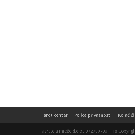
Tarot centar
Polica privatnosti
Kolačići
Maratela mreže d.o.o., 072700700, +18 Copyri