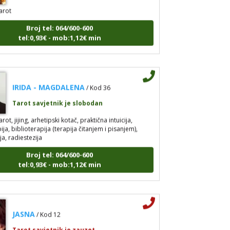
arot
Broj tel: 064/600-600
tel:0,93€ - mob:1,12€ min
IRIDA - MAGDALENA
/ Kod 36
Tarot savjetnik je slobodan
arot, jijing, arhetipski kotač, praktična intuicija,
a, biblioterapija (terapija čitanjem i pisanjem),
a, radiestezija
Broj tel: 064/600-600
tel:0,93€ - mob:1,12€ min
JASNA
/ Kod 12
Tarot savjetnik je zauzet