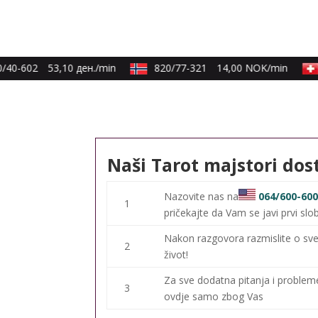
40-602
53,10 ден./min
820/77-321
14,00 NOK/min
Naši Tarot majstori dos
Nazovite nas na
064/600-60
1
pričekajte da Vam se javi prvi slo
Nakon razgovora razmislite o sve
2
život!
Za sve dodatna pitanja i proble
3
ovdje samo zbog Vas