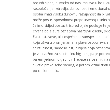
brojnih sjena, a svatko od nas ima svoju boju a
raspoloženja, zdravlja, duhovnosti i emocionalnos
osoba imati visoku duhovnu razvijenost da bi vidj
može postići sposobnost prepoznavanju tuđih aur
želimo vidjeti postaviti ispred bijele podloge te
crvena boja aure označava nasrtljivu osobu, sklo
čvrste stavove, ali i osjećajnu i suosjećajnu o
koja uživa u promjenama, a plava osobu izvrsnih
spiritualnost, samosvijest, a bijela boja označava
je vrlo važno za spiritualnu higijenu, pa je potreb
barem jednom u tjednu). Trebate se osamiti na m
svjetlo preko sebe samog, a potom vizualizirati i 
po cijelom tijelu.