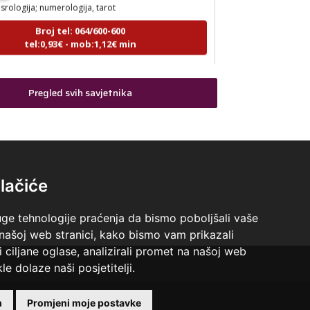
Broj tel: 064/600-600
tel:0,93€ - mob:1,12€ min
Pregled svih savjetnika
TINA
/ Kod 16
Tarot savjetnik je slobodan
sihološki razgovori, sudbinske karte, tarot,
snova
Broj tel: 064/600-600
lačiće
tel:0,93€ - mob:1,12€ min
uge tehnologije praćenja da bismo poboljšali vaše
 našoj web stranici, kako bismo vam prikazali
i ciljane oglase, analizirali promet na našoj web
VESNA
/ Kod 05
le dolaze naši posjetitelji.
Tarot savjetnik je zauzet
 +18 godina.
m
Promjeni moje postavke
umerologija, anđeoski i ljubavni tarot, visak, yi ching,