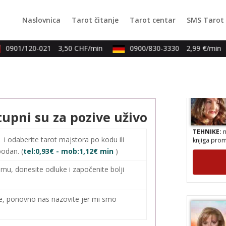
TEHNIKE:
p
tumačenje 
Naslovnica
Tarot čitanje
Tarot centar
SMS Tarot
0901/120-021
3,50 CHF/min
0900/830-3330
2,99 €/min
tupni su za pozive uživo
TEHNIKE:
n
knjiga prom
0
i odaberite tarot majstora po kodu ili
bodan. (
tel:0,93€ - mob:1,12€ min
)
mu, donesite odluke i započenite bolji
me, ponovno nas nazovite jer mi smo