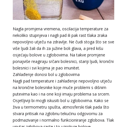
Nagla promjena vremena, oscilacija temperature za
nekoliko stupnjeva i nagli pad ili pak rast tlaka zraka
nepovoljno utječu na zdravlje. Ne čudi stoga što se sve
više ljudi žali da ih za južine boli glava, a pred kišu
osjećaju bolove u zglobovima. Na takve promjene
ponajviše reagiraju srčani bolesnici, stariji ljudi, kronični
bolesnici i svi kojima je pao imunitet.
Zahlađenje donosi bol u zglobovima
Nagli pad temperature i zahlađenje nepovoljno utječu
na kronične bolesnike koje muče problemi s dišnim
putevima kao i na one koji imaju problema sa srcem.
Osjetljiviji bi mogli iskusiti bol u zglobovima. Kako se
živa u termometru spušta, atmosferski tlak pada što
stvara pritisak na zglobnu tekućinu odgovornu za
AMELIE BESSONG
/ Kod 99
podmazivanje i normalno funkcioniranje zglobova. Tlak
Tarot savjetnik je zauzet
unutar zglobova raste i to uzrokuje bolove.