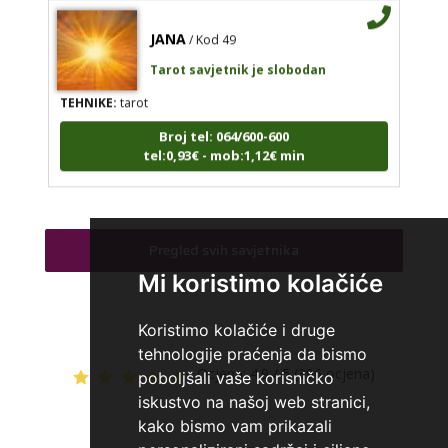
JANA
/ Kod 49
Tarot savjetnik je slobodan
TEHNIKE:
tarot
Broj tel: 064/600-600
tel:0,93€ - mob:1,12€ min
KRISTINA
/ Kod 160
Pregled svih savjetnika
Tarot savjetnik je zauzet
Mi koristimo kolačiće
TEHNIKE:
asrologija; numerologija, tarot
Koristimo kolačiće i druge
Broj tel: 064/600-600
tehnologije praćenja da bismo
tel:0,93€ - mob:1,12€ min
Ocjena:
4.9 / 5 (396 ocjena)
poboljšali vaše korisničko
iskustvo na našoj web stranici,
kako bismo vam prikazali