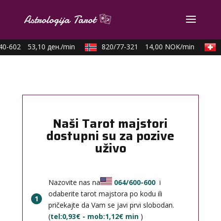
0-602
53,10 ден./min
820/77-321
14,00 NOK/min
0
Naši Tarot majstori
dostupni su za pozive
uživo
Nazovite nas na
064/600-600
i
odaberite tarot majstora po kodu ili
1
pričekajte da Vam se javi prvi slobodan.
(
tel:0,93€ - mob:1,12€ min
)