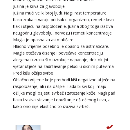
Južina je kriva za glavobolje
TEHNIKE:
licencirana vidovinjakinja, licencirana
Južina muči veliki broj ljudi. Nagli rast temperature i
parapsihologinja, energetsko iscjeljivanje, afrička magija,
zaštite svih vrsta, uklanjanje uroka i crne magije,
tlaka zraka stvaraju pritisak u organizmu, remete krvni
vidovnjačke karte miss bessong
tlak i utječu na raspoloženje. Južina zbog toga izaziva
Broj tel: 064/600-600
neugodnu glavobolju, nervozu i remeti koncentracije.
tel:0,93€ - mob:1,12€ min
Magla je opasna za astmatičare
Hladno vrijeme posebno je opasno za astmatičare.
Magla otežava disanje i povećava koncentraciju
alergena u zraku što uzrokuje napadaje, dok olujni
JANA
vjetar utječe na zadržavanje peludi u dišnim putevima.
/ Kod 49
Pred kišu ožiljci svrbe
Tarot savjetnik je slobodan
Oblačno vrijeme koje prethodi kiši negativno utječe na
TEHNIKE:
tarot
raspoloženje, ali i na ožiljke. Tada bi svi koji imaju
ožiljke mogli osjetiti svrbež i zatezanje kože. Nagli pad
Broj tel: 064/600-600
tlaka izaziva stezanje i opuštanje oštećenog tkiva, a
tel:0,93€ - mob:1,12€ min
kako ono nije elastično to izaziva svrbež.
KRISTINA
/ Kod 160