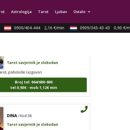
arot, tarot marseille, ljubavni tarot, visak
rot
Astrologija
Tarot
Ljubav
Ostalo
Broj tel: 064/600-600
tel:0,93€ - mob:1,12€ min
0900/404-444
2,16 €/min
0909/343-43-43
0,90 €/mi
VESNA BURCSA
/ Kod 55
Tarot savjetnik je slobodan
arot, psihološki razgovori
Broj tel: 064/600-600
tel:0,93€ - mob:1,12€ min
DINA
/ Kod 38
Tarot savjetnik je slobodan