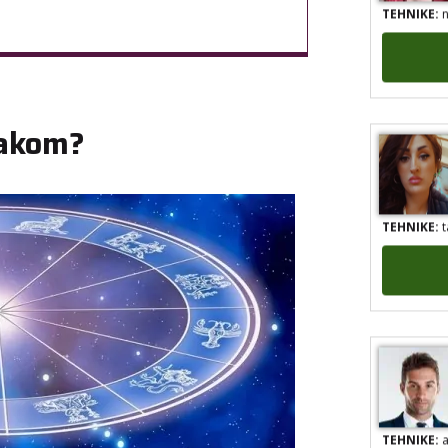
TEHNIKE:
n
Rakom?
TEHNIKE:
t
TEHNIKE:
a
anđeoske po