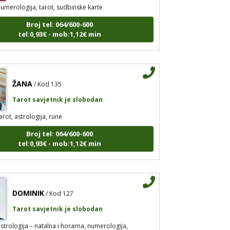
umerologija, tarot, sudbinske karte
Broj tel: 064/600-600
tel:0,93€ - mob:1,12€ min
ŽANA
/ Kod 135
Tarot savjetnik je slobodan
arot, astrologija, rune
Broj tel: 064/600-600
tel:0,93€ - mob:1,12€ min
DOMINIK
/ Kod 127
Tarot savjetnik je slobodan
strologija – natalna i horarna, numerologija,
ruke, anđeosko energetsko čišćenje savjetovanje iz