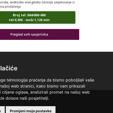
ona privlačenja
Broj tel: 064/600-600
tel:0,93€ - mob:1,12€ min
Pregled svih savjetnika
VESNA
/ Kod 05
Tarot savjetnik je slobodan
umerologija, anđeoski i ljubavni tarot, visak, yi ching,
jena mudrosti, rune, izrada runskih amajlija
lačiće
Broj tel: 064/600-600
tel:0,93€ - mob:1,12€ min
uge tehnologije praćenja da bismo poboljšali vaše
 našoj web stranici, kako bismo vam prikazali
i ciljane oglase, analizirali promet na našoj web
le dolaze naši posjetitelji.
STOJA
/ Kod 31
Tarot savjetnik je slobodan
 +18 godina.
m
Promjeni moje postavke