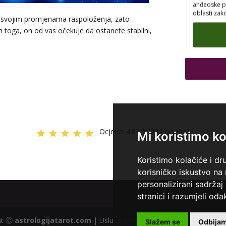
oblasti zak
a svojim promjenama raspoloženja, zato
toga, on od vas očekuje da ostanete stabilni,
TEHNIKE:
n
knjiga prom
Ocjena:
4.8 / 5 (282 ocjena)
Mi koristimo ko
Koristimo kolačiće i dr
korisničko iskustvo na
personalizirani sadržaj 
stranici i razumjeli odak
ght Ⓒ
astrologijatarot.com
| Usluge smiju koristiti osobe starije od
Slažem se
Odbija