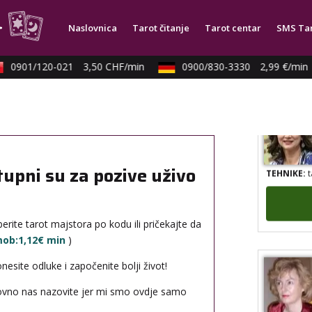
TEHNIKE:
t
Naslovnica
Tarot čitanje
Tarot centar
SMS Ta
0901/120-021
3,50 CHF/min
0900/830-3330
2,99 €/min
TEHNIKE:
t
tupni su za pozive uživo
erite tarot majstora po kodu ili pričekajte da
 mob:1,12€ min
)
site odluke i započenite bolji život!
novno nas nazovite jer mi smo ovdje samo