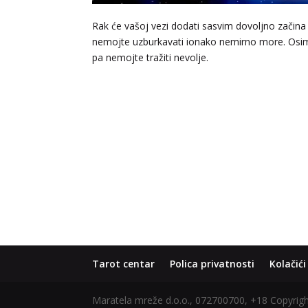
Rak će vašoj vezi dodati sasvim dovoljno začin
nemojte uzburkavati ionako nemirno more. Osim 
pa nemojte tražiti nevolje.
Tarot centar
Polica privatnosti
Kolačići
Maratela mreže d.o.o., 072700700, +18 Copyri