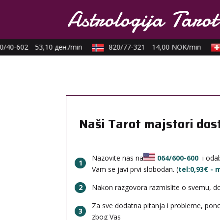
/40-602
53,10 ден./min
820/77-321
14,00 NOK/min
Naši Tarot majstori dos
Nazovite nas na
064/600-600
i odab
1
Vam se javi prvi slobodan. (
tel:0,93€ -
2
Nakon razgovora razmislite o svemu, done
Za sve dodatna pitanja i probleme, po
3
zbog Vas