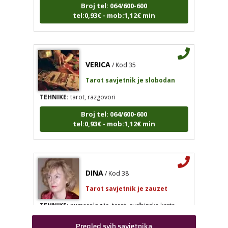
tel:0,93€ - mob:1,12€ min
VERICA
/ Kod 35
Tarot savjetnik je slobodan
TEHNIKE:
tarot, razgovori
Broj tel: 064/600-600
tel:0,93€ - mob:1,12€ min
DINA
/ Kod 38
Tarot savjetnik je zauzet
TEHNIKE:
numerologija, tarot, sudbinske karte
Broj tel: 064/600-600
tel:0,93€ - mob:1,12€ min
Pregled svih savjetnika