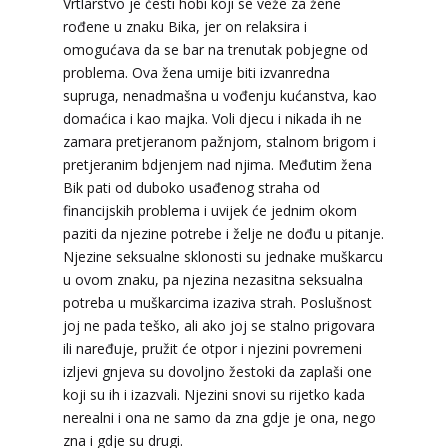
Vrtlarstvo je česti hobi koji se veže za žene
rođene u znaku Bika, jer on relaksira i
omogućava da se bar na trenutak pobjegne od
problema. Ova žena umije biti izvanredna
supruga, nenadmašna u vođenju kućanstva, kao
domaćica i kao majka. Voli djecu i nikada ih ne
zamara pretjeranom pažnjom, stalnom brigom i
pretjeranim bdjenjem nad njima. Međutim žena
Bik pati od duboko usađenog straha od
financijskih problema i uvijek će jednim okom
paziti da njezine potrebe i želje ne dođu u pitanje.
Njezine seksualne sklonosti su jednake muškarcu
u ovom znaku, pa njezina nezasitna seksualna
potreba u muškarcima izaziva strah. Poslušnost
joj ne pada teško, ali ako joj se stalno prigovara
ili naređuje, pružit će otpor i njezini povremeni
izljevi gnjeva su dovoljno žestoki da zaplaši one
DINA
/ Kod 38
koji su ih i izazvali. Njezini snovi su rijetko kada
Tarot savjetnik je zauzet
nerealni i ona ne samo da zna gdje je ona, nego
zna i gdje su drugi.
TEHNIKE:
numerologija, tarot, sudbinske karte