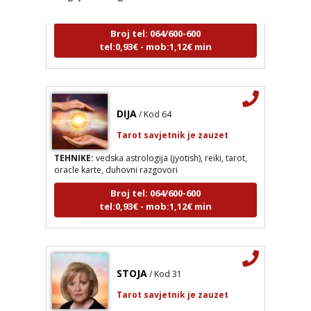
Broj tel: 064/600-600
tel:0,93€ - mob:1,12€ min
DIJA
/ Kod 64
Tarot savjetnik je zauzet
TEHNIKE:
vedska astrologija (jyotish), reiki, tarot,
oracle karte, duhovni razgovori
Broj tel: 064/600-600
tel:0,93€ - mob:1,12€ min
STOJA
/ Kod 31
Tarot savjetnik je zauzet
TEHNIKE:
kristalna kugla, tarot, vidovitost, visak