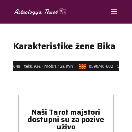
Karakteristike žene Bika
/648-648
tel:0,93€ - mob:1,12€ min
0590/40-602
53,10 ден
Naši Tarot majstori
dostupni su za pozive
uživo