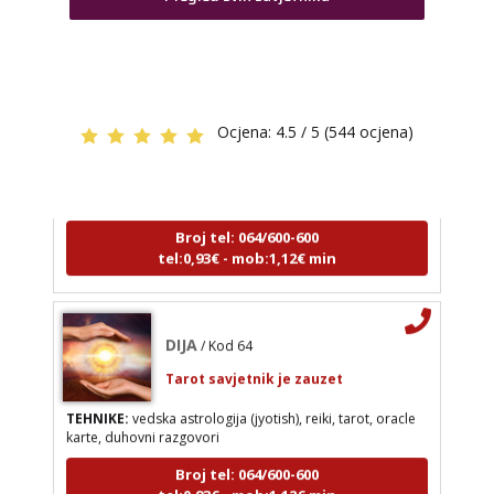
DIJA
/ Kod 64
DINA
/ Kod 38
Ocjena:
4.5 / 5 (544 ocjena)
Tarot savjetnik je zauzet
Tarot savjetnik je zauzet
TEHNIKE:
vedska astrologija (jyotish), reiki, tarot,
TEHNIKE:
numerologija, tarot, sudbinske karte
oracle karte, duhovni razgovori
Broj tel: 064/600-600
Broj tel: 064/600-600
tel:0,93€ - mob:1,12€ min
tel:0,93€ - mob:1,12€ min
DIJA
/ Kod 64
STOJA
/ Kod 31
Tarot savjetnik je zauzet
Tarot savjetnik je zauzet
TEHNIKE:
vedska astrologija (jyotish), reiki, tarot, oracle
karte, duhovni razgovori
TEHNIKE:
kristalna kugla, tarot, vidovitost, visak
Broj tel: 064/600-600
Broj tel: 064/600-600
tel:0,93€ - mob:1,12€ min
tel:0,93€ - mob:1,12€ min