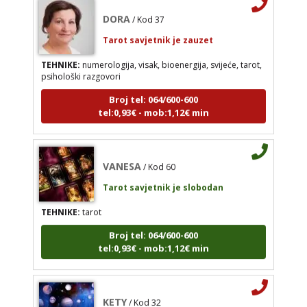
DORA
/ Kod 37
Tarot savjetnik je zauzet
TEHNIKE:
numerologija, visak, bioenergija, svijeće, tarot,
VANESA
psihološki razgovori
/ Kod 60
Tarot savjetnik je slobodan
Broj tel: 064/600-600
tel:0,93€ - mob:1,12€ min
TEHNIKE:
tarot
Broj tel: 064/600-600
tel:0,93€ - mob:1,12€ min
VANESA
/ Kod 60
Tarot savjetnik je slobodan
TEHNIKE:
tarot
KETY
/ Kod 32
Broj tel: 064/600-600
Tarot savjetnik je zauzet
tel:0,93€ - mob:1,12€ min
TEHNIKE:
vidovitost, astrologija, tarot, bioenergija
Broj tel: 064/600-600
KETY
tel:0,93€ - mob:1,12€ min
/ Kod 32