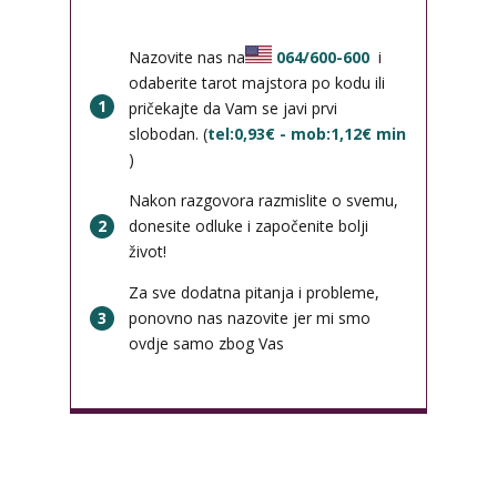
Nazovite nas na
064/600-600
i
odaberite tarot majstora po kodu ili
1
pričekajte da Vam se javi prvi
slobodan. (
tel:0,93€ - mob:1,12€ min
)
Nakon razgovora razmislite o svemu,
2
donesite odluke i započenite bolji
život!
Za sve dodatna pitanja i probleme,
3
ponovno nas nazovite jer mi smo
ovdje samo zbog Vas