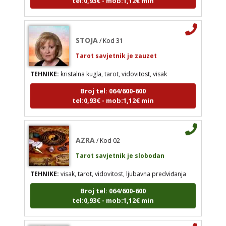
STOJA
/ Kod 31
AZRA
/ Kod 02
Tarot savjetnik je zauzet
Tarot savjetnik je slobodan
TEHNIKE:
kristalna kugla, tarot, vidovitost, visak
TEHNIKE:
visak, tarot, vidovitost, ljubavna
Broj tel: 064/600-600
predviđanja
tel:0,93€ - mob:1,12€ min
Broj tel: 064/600-600
tel:0,93€ - mob:1,12€ min
AZRA
/ Kod 02
Tarot savjetnik je slobodan
DORA
/ Kod 37
TEHNIKE:
visak, tarot, vidovitost, ljubavna predviđanja
Tarot savjetnik je zauzet
Broj tel: 064/600-600
TEHNIKE:
numerologija, visak, bioenergija, svijeće,
tel:0,93€ - mob:1,12€ min
tarot, psihološki razgovori
Broj tel: 064/600-600
tel:0,93€ - mob:1,12€ min