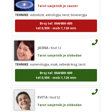
Tarot savjetnik je zauzet
TEHNIKE:
vidovitost, astrologija, tarot, bioenergija
JASNA
/ Kod 12
Broj tel: 064/600-600
tel:0,93€ - mob:1,12€ min
Tarot savjetnik je slobodan
TEHNIKE:
numerologija, visak, nebeski krug, tarot
Broj tel: 064/600-600
JASNA
/ Kod 12
tel:0,93€ - mob:1,12€ min
Tarot savjetnik je slobodan
TEHNIKE:
numerologija, visak, nebeski krug, tarot
Broj tel: 064/600-600
EVITA
/ Kod 52
tel:0,93€ - mob:1,12€ min
Tarot savjetnik je slobodan
TEHNIKE:
tarot
EVITA
/ Kod 52
Broj tel: 064/600-600
tel:0,93€ - mob:1,12€ min
Tarot savjetnik je slobodan
TEHNIKE:
tarot