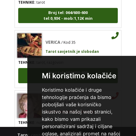
Broj tel: 064/600-600
tel:0,93€ - mob:1,12€ min
VERICA
/ Kod 35
Tarot savjetnik je slobodan
TEHNIKE:
tarot, razgovori
VERICA
/ Kod 35
Broj tel: 064/600-600
Tarot savjetnik je slobodan
tel:0,93€ - mob:1,12€ min
TEHNIKE:
tarot, razgovori
Broj tel: 064/600-600
tel:0,93€ - mob:1,12€ min
Mi koristimo kolačiće
Koristimo kolačiće i druge
tehnologije praćenja da bismo
DINA
/ Kod 38
poboljšali vaše korisničko
Tarot savjetnik je zauzet
iskustvo na našoj web stranici,
TEHNIKE:
numerologija, tarot, sudbinske karte
kako bismo vam prikazali
personalizirani sadržaj i ciljane
Broj tel: 064/600-600
oglase, analizirali promet na našoj
tel:0,93€ - mob:1,12€ min
Tarot centar
Polica privatnosti
Kolačići