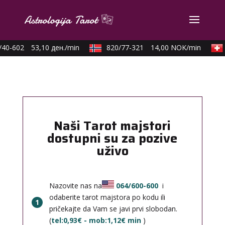
40-602
53,10 ден./min
820/77-321
14,00 NOK/min
Naši Tarot majstori
dostupni su za pozive
uživo
Nazovite nas na
064/600-600
i
odaberite tarot majstora po kodu ili
1
pričekajte da Vam se javi prvi slobodan.
(
tel:0,93€ - mob:1,12€ min
)