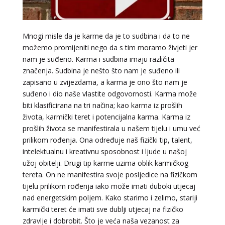
Mnogi misle da je karme da je to sudbina i da to ne
možemo promijeniti nego da s tim moramo živjeti jer
nam je suđeno. Karma i sudbina imaju različita
značenja. Sudbina je nešto što nam je suđeno ili
zapisano u zvijezdama, a karma je ono što nam je
suđeno i dio naše vlastite odgovornosti. Karma može
VIKTORIJA
/ Kod 369
biti klasificirana na tri načina; kao karma iz prošlih
Tarot savjetnik je zauzet
života, karmički teret i potencijalna karma. Karma iz
TEHNIKE:
astrologija, numerologija, tarot, radiestezija
prošlih života se manifestirala u našem tijelu i umu već
prilikom rođenja. Ona određuje naš fizički tip, talent,
Broj tel: 064/600-600
intelektualnu i kreativnu sposobnost i ljude u našoj
tel:0,93€ - mob:1,12€ min
užoj obitelji. Drugi tip karme uzima oblik karmičkog
tereta. On ne manifestira svoje posljedice na fizičkom
tijelu prilikom rođenja iako može imati duboki utjecaj
nad energetskim poljem. Kako starimo i zelimo, stariji
ELA
/ Kod 151
karmički teret će imati sve dublji utjecaj na fizičko
Tarot savjetnik je zauzet
zdravlje i dobrobit. Što je veća naša vezanost za