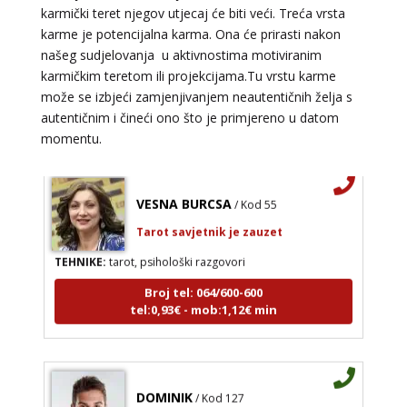
karmički teret njegov utjecaj će biti veći. Treća vrsta
TEHNIKE:
astrologija, tarot, numerološki tarot, visak, feng
shui numerologija, anđeoski brojevi, tumačenje snova,
karme je potencijalna karma. Ona će prirasti nakon
rune, kristali, reiki, terapija bojama, anđeoske karte,
našeg sudjelovanja u aktivnostima motiviranim
iscjeljivanje anđeoskim energijama
karmičkim teretom ili projekcijama.Tu vrstu karme
Broj tel: 064/600-600
može se izbjeći zamjenjivanjem neautentičnih želja s
tel:0,93€ - mob:1,12€ min
autentičnim i čineći ono što je primjereno u datom
momentu.
VESNA BURCSA
/ Kod 55
Tarot savjetnik je zauzet
TEHNIKE:
tarot, psihološki razgovori
Broj tel: 064/600-600
tel:0,93€ - mob:1,12€ min
DOMINIK
/ Kod 127