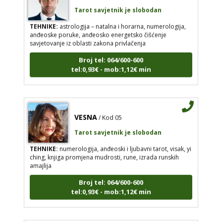
Tarot savjetnik je slobodan
TEHNIKE:
astrologija – natalna i horarna, numerologija,
anđeoske poruke, anđeosko energetsko čišćenje
savjetovanje iz oblasti zakona privlačenja
Broj tel: 064/600-600
tel:0,93€ - mob:1,12€ min
VESNA
/ Kod 05
Tarot savjetnik je slobodan
TEHNIKE:
numerologija, anđeoski i ljubavni tarot, visak, yi
ching, knjiga promjena mudrosti, rune, izrada runskih
amajlija
Broj tel: 064/600-600
tel:0,93€ - mob:1,12€ min