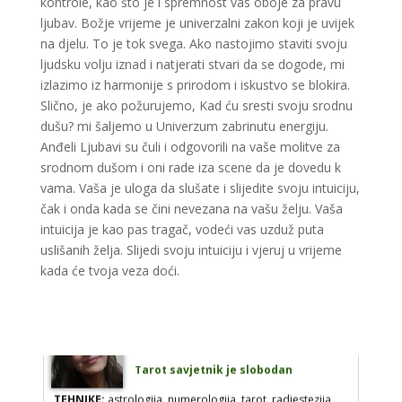
kontrole, kao što je i spremnost vas oboje za pravu
Broj tel: 064/600-600
ljubav. Božje vrijeme je univerzalni zakon koji je uvijek
tel:0,93€ - mob:1,12€ min
na djelu. To je tok svega. Ako nastojimo staviti svoju
ljudsku volju iznad i natjerati stvari da se dogode, mi
izlazimo iz harmonije s prirodom i iskustvo se blokira.
Slično, je ako požurujemo, Kad ću sresti svoju srodnu
EMA
/ Kod 30
dušu? mi šaljemo u Univerzum zabrinutu energiju.
Anđeli Ljubavi su čuli i odgovorili na vaše molitve za
Tarot savjetnik je zauzet
srodnom dušom i oni rade iza scene da je dovedu k
TEHNIKE:
astrologija, tarot, lenormand karte, sudbinske
vama. Vaša je uloga da slušate i slijedite svoju intuiciju,
karte, numerologija
čak i onda kada se čini nevezana na vašu želju. Vaša
Broj tel: 064/600-600
intuicija je kao pas tragač, vodeći vas uzduž puta
tel:0,93€ - mob:1,12€ min
uslišanih želja. Slijedi svoju intuiciju i vjeruj u vrijeme
kada će tvoja veza doći.
VIKTORIJA
/ Kod 369
Tarot savjetnik je slobodan
TEHNIKE:
astrologija, numerologija, tarot, radiestezija