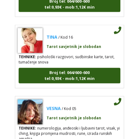
tel:0,93€ - mob:1,12€ min
TINA
/ Kod 16
Tarot savjetnik je slobodan
TEHNIKE:
psihološki razgovori, sudbinske karte, tarot,
tumačenje snova
Broj tel: 064/600-600
tel:0,93€ - mob:1,12€ min
VESNA
/ Kod 05
Tarot savjetnik je slobodan
TEHNIKE:
numerologija, anđeoski i ljubavni tarot, visak, yi
ching, knjiga promjena mudrosti, rune, izrada runskih
amajlija