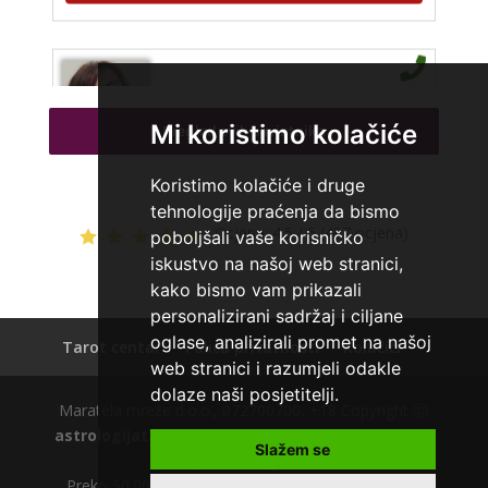
VIKTORIJA
/ Kod 369
Tarot savjetnik je slobodan
Mi koristimo kolačiće
Pregled svih savjetnika
TEHNIKE:
astrologija, numerologija, tarot, radiestezija
Broj tel: 064/600-600
Koristimo kolačiće i druge
tel:0,93€ - mob:1,12€ min
tehnologije praćenja da bismo
Ocjena:
4.5 / 5 (497 ocjena)
poboljšali vaše korisničko
iskustvo na našoj web stranici,
kako bismo vam prikazali
VESNA BURCSA
/ Kod 55
personalizirani sadržaj i ciljane
Tarot savjetnik je slobodan
oglase, analizirali promet na našoj
Tarot centar
Polica privatnosti
Kolačići
web stranici i razumjeli odakle
TEHNIKE:
tarot, psihološki razgovori
dolaze naši posjetitelji.
Maratela mreže d.o.o., 072700700, +18 Copyright Ⓒ
Broj tel: 064/600-600
tel:0,93€ - mob:1,12€ min
astrologijatarot.com
| Usluge smiju koristiti osobe
Slažem se
starije od +18 godina.
Preko 50.000 zadovoljnih tarot korisnika. Nazovite