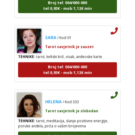
tel:0,93€ - mob:1,12€ min
SARA
/ Kod 01
Tarot savjetnik je zauzet
TEHNIKE:
tarot, keltski križ, visak, anđeoske karte
Broj tel: 064/600-600
tel:0,93€ - mob:1,12€ min
HELENA
/ Kod 333
Tarot savjetnik je slobodan
TEHNIKE:
tarot, meditacija, slanje pozitivne energije,
poruke anđela, priča o vašim brojevima
Broj tel: 064/600-600