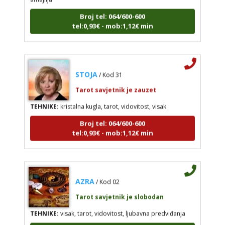
Broj tel: 064/600-600
tel:0,93€ - mob:1,12€ min
STOJA
/ Kod 31
Tarot savjetnik je zauzet
TEHNIKE:
kristalna kugla, tarot, vidovitost, visak
Broj tel: 064/600-600
tel:0,93€ - mob:1,12€ min
AZRA
/ Kod 02
Tarot savjetnik je slobodan
TEHNIKE:
visak, tarot, vidovitost, ljubavna predviđanja
Broj tel: 064/600-600