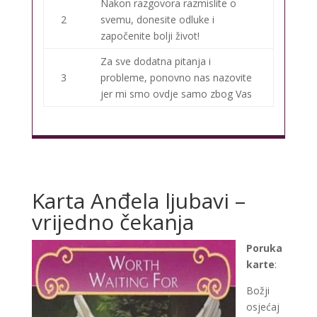
Nakon razgovora razmislite o
2
svemu, donesite odluke i
započenite bolji život!
Za sve dodatna pitanja i
3
probleme, ponovno nas nazovite
jer mi smo ovdje samo zbog Vas
Karta Anđela ljubavi –
vrijedno čekanja
Poruka
karte
:
Božji
osjećaj