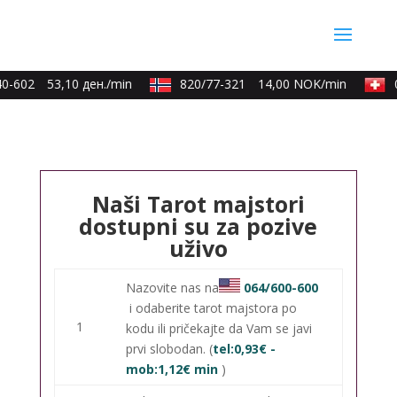
-602
53,10 ден./min
820/77-321
14,00 NOK/min
09
Naši Tarot majstori
dostupni su za pozive
uživo
Nazovite nas na
064/600-600
i odaberite tarot majstora po
1
kodu ili pričekajte da Vam se javi
prvi slobodan. (
tel:0,93€ -
mob:1,12€ min
)