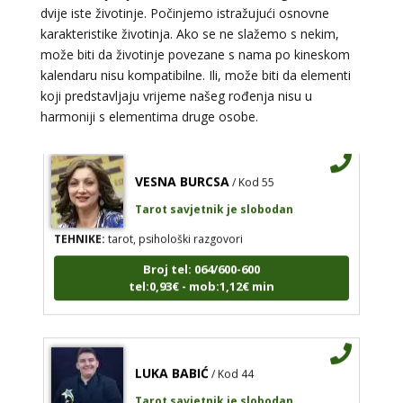
shui numerologija, anđeoski brojevi, tumačenje snova,
dvije iste životinje. Počinjemo istražujući osnovne
rune, kristali, reiki, terapija bojama, anđeoske karte,
karakteristike životinja. Ako se ne slažemo s nekim,
iscjeljivanje anđeoskim energijama
može biti da životinje povezane s nama po kineskom
Broj tel: 064/600-600
kalendaru nisu kompatibilne. Ili, može biti da elementi
tel:0,93€ - mob:1,12€ min
koji predstavljaju vrijeme našeg rođenja nisu u
harmoniji s elementima druge osobe.
VESNA BURCSA
/ Kod 55
Tarot savjetnik je slobodan
TEHNIKE:
tarot, psihološki razgovori
Broj tel: 064/600-600
tel:0,93€ - mob:1,12€ min
LUKA BABIĆ
/ Kod 44
Tarot savjetnik je slobodan