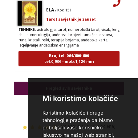
ELA
/ Kod 151
Tarot savjetnik je zauzet
TEHNIKE:
astrologija, tarot, numerološki tarot, visak, feng
shui numerologija, anđeoski brojevi, tumačenje snova,
rune, kristali, reiki, terapija bojama, anđeoske karte,
iscjeljivanje anđeoskim energijama
Broj tel: 064/600-600
tel:0,93€ - mob:1,12€ min
Pregled svih savjetnika
VESNA BURCSA
/ Kod 55
Mi koristimo kolačiće
Tarot savjetnik je slobodan
TEHNIKE:
tarot, psihološki razgovori
Koristimo kolačiće i druge
Broj tel: 064/600-600
tehnologije praćenja da bismo
tel:0,93€ - mob:1,12€ min
Ocjena:
4.8 / 5 (342 ocjena)
poboljšali vaše korisničko
iskustvo na našoj web stranici,