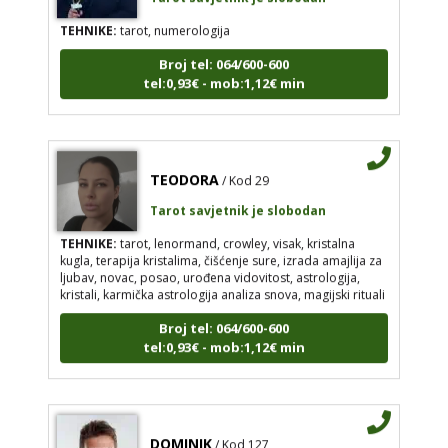
TEHNIKE:
tarot, numerologija
Broj tel: 064/600-600
tel:0,93€ - mob:1,12€ min
TEODORA
/ Kod 29
Tarot savjetnik je slobodan
TEHNIKE:
tarot, lenormand, crowley, visak, kristalna
kugla, terapija kristalima, čišćenje sure, izrada amajlija za
ljubav, novac, posao, urođena vidovitost, astrologija,
kristali, karmička astrologija analiza snova, magijski rituali
Broj tel: 064/600-600
tel:0,93€ - mob:1,12€ min
DOMINIK
/ Kod 127