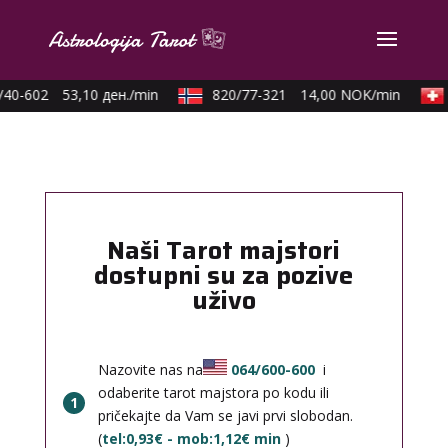
40-602
53,10 ден./min
820/77-321
14,00 NOK/min
Naši Tarot majstori
dostupni su za pozive
uživo
Nazovite nas na
064/600-600
i
odaberite tarot majstora po kodu ili
1
pričekajte da Vam se javi prvi slobodan.
(
tel:0,93€ - mob:1,12€ min
)