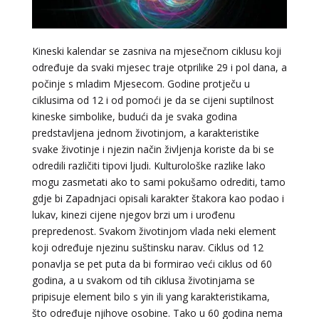
Kineski kalendar se zasniva na mjesečnom ciklusu koji
određuje da svaki mjesec traje otprilike 29 i pol dana, a
počinje s mladim Mjesecom. Godine protječu u
ciklusima od 12 i od pomoći je da se cijeni suptilnost
VIKTORIJA
kineske simbolike, budući da je svaka godina
/ Kod 369
predstavljena jednom životinjom, a karakteristike
Tarot savjetnik je zauzet
svake životinje i njezin način življenja koriste da bi se
TEHNIKE:
astrologija, numerologija, tarot, radiestezija
odredili različiti tipovi ljudi. Kulturološke razlike lako
mogu zasmetati ako to sami pokušamo odrediti, tamo
Broj tel: 064/600-600
gdje bi Zapadnjaci opisali karakter štakora kao podao i
tel:0,93€ - mob:1,12€ min
lukav, kinezi cijene njegov brzi um i urođenu
prepredenost. Svakom životinjom vlada neki element
koji određuje njezinu suštinsku narav. Ciklus od 12
ponavlja se pet puta da bi formirao veći ciklus od 60
ELA
/ Kod 151
godina, a u svakom od tih ciklusa životinjama se
Tarot savjetnik je zauzet
pripisuje element bilo s yin ili yang karakteristikama,
što određuje njihove osobine. Tako u 60 godina nema
TEHNIKE:
astrologija, tarot, numerološki tarot, visak, feng