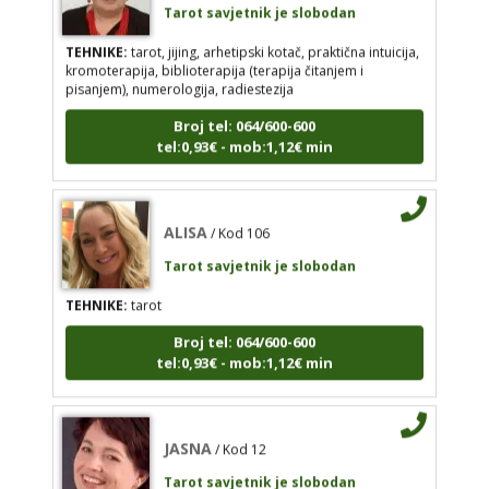
intuicija, kromoterapija, biblioterapija (terapija
TEHNIKE:
tarot, jijing, arhetipski kotač, praktična intuicija,
čitanjem i pisanjem), numerologija, radiestezija
kromoterapija, biblioterapija (terapija čitanjem i
pisanjem), numerologija, radiestezija
Broj tel: 064/600-600
tel:0,93€ - mob:1,12€ min
Broj tel: 064/600-600
tel:0,93€ - mob:1,12€ min
ALISA
/ Kod 106
ALISA
/ Kod 106
Tarot savjetnik je slobodan
Tarot savjetnik je slobodan
TEHNIKE:
tarot
TEHNIKE:
tarot
Broj tel: 064/600-600
Broj tel: 064/600-600
tel:0,93€ - mob:1,12€ min
tel:0,93€ - mob:1,12€ min
JASNA
/ Kod 12
JASNA
/ Kod 12
Tarot savjetnik je slobodan
Tarot savjetnik je slobodan