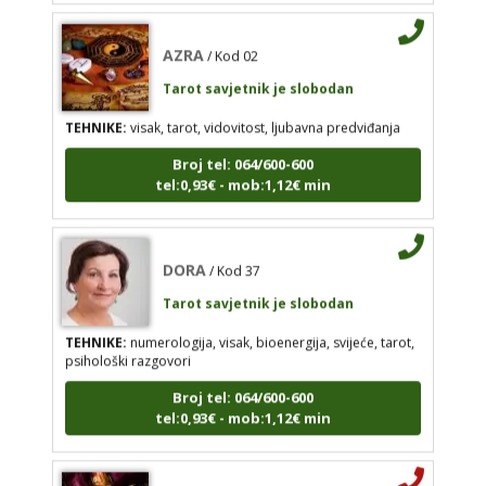
predviđanja
AZRA
/ Kod 02
Broj tel: 064/600-600
tel:0,93€ - mob:1,12€ min
Tarot savjetnik je slobodan
TEHNIKE:
visak, tarot, vidovitost, ljubavna predviđanja
Broj tel: 064/600-600
tel:0,93€ - mob:1,12€ min
DORA
/ Kod 37
Tarot savjetnik je slobodan
TEHNIKE:
numerologija, visak, bioenergija, svijeće,
DORA
/ Kod 37
tarot, psihološki razgovori
Tarot savjetnik je slobodan
Broj tel: 064/600-600
tel:0,93€ - mob:1,12€ min
TEHNIKE:
numerologija, visak, bioenergija, svijeće, tarot,
psihološki razgovori
Broj tel: 064/600-600
tel:0,93€ - mob:1,12€ min
VANESA
/ Kod 60
Tarot savjetnik je zauzet
VANESA
/ Kod 60