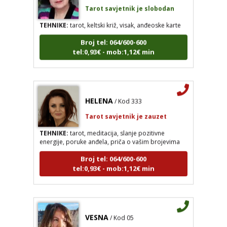
TEHNIKE:
tarot, keltski križ, visak, anđeoske karte
Broj tel: 064/600-600
tel:0,93€ - mob:1,12€ min
HELENA
/ Kod 333
Tarot savjetnik je zauzet
TEHNIKE:
tarot, meditacija, slanje pozitivne
energije, poruke anđela, priča o vašim brojevima
Broj tel: 064/600-600
tel:0,93€ - mob:1,12€ min
VESNA
/ Kod 05
Tarot savjetnik je slobodan