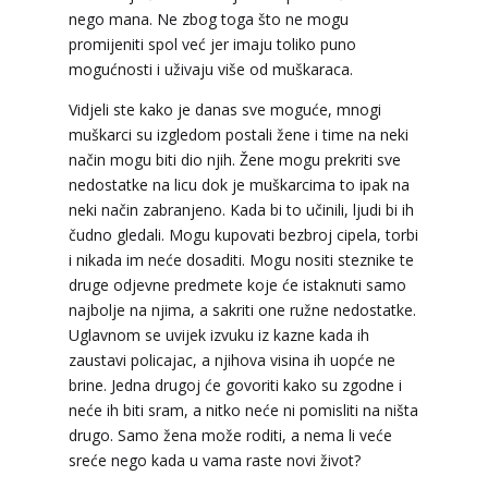
nego mana. Ne zbog toga što ne mogu
Tarot savjetnik je zauzet
promijeniti spol već jer imaju toliko puno
TEHNIKE:
sudbinske karte, anđeoske poruke
mogućnosti i uživaju više od muškaraca.
Broj tel: 064/600-600
Vidjeli ste kako je danas sve moguće, mnogi
tel:0,93€ - mob:1,12€ min
muškarci su izgledom postali žene i time na neki
način mogu biti dio njih. Žene mogu prekriti sve
nedostatke na licu dok je muškarcima to ipak na
neki način zabranjeno. Kada bi to učinili, ljudi bi ih
EMA
/ Kod 30
čudno gledali. Mogu kupovati bezbroj cipela, torbi
Tarot savjetnik je zauzet
i nikada im neće dosaditi. Mogu nositi steznike te
druge odjevne predmete koje će istaknuti samo
TEHNIKE:
astrologija, tarot, lenormand karte,
najbolje na njima, a sakriti one ružne nedostatke.
sudbinske karte, numerologija
Uglavnom se uvijek izvuku iz kazne kada ih
Broj tel: 064/600-600
zaustavi policajac, a njihova visina ih uopće ne
tel:0,93€ - mob:1,12€ min
brine. Jedna drugoj će govoriti kako su zgodne i
neće ih biti sram, a nitko neće ni pomisliti na ništa
drugo. Samo žena može roditi, a nema li veće
sreće nego kada u vama raste novi život?
VESNA BURCSA
/ Kod 55