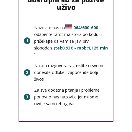
uživo
Nazovite nas na
064/600-600
i
odaberite tarot majstora po kodu ili
1
pričekajte da Vam se javi prvi
slobodan. (
tel:0,93€ - mob:1,12€ min
)
Nakon razgovora razmislite o svemu,
2
donesite odluke i započenite bolji
život!
Za sve dodatna pitanja i probleme,
3
ponovno nas nazovite jer mi smo
ovdje samo zbog Vas