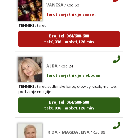
TEHNIKE:
tarot
Tarot savjetnik je zauzet
Broj tel: 064/600-600
tel:0,93€ - mob:1,12€ min
TEHNIKE:
tarot
Broj tel: 064/600-600
tel:0,93€ - mob:1,12€ min
ALBA
/ Kod 24
Tarot savjetnik je slobodan
ALBA
/ Kod 24
TEHNIKE:
tarot, sudbinske karte, crowley, visak,
Tarot savjetnik je slobodan
molitve, podizanje energije
TEHNIKE:
tarot, sudbinske karte, crowley, visak, molitve,
Broj tel: 064/600-600
podizanje energije
tel:0,93€ - mob:1,12€ min
Broj tel: 064/600-600
tel:0,93€ - mob:1,12€ min
IRIDA - MAGDALENA
/ Kod 36
IRIDA - MAGDALENA
/ Kod 36
Tarot savjetnik je slobodan
Tarot savjetnik je slobodan
TEHNIKE:
tarot, jijing, arhetipski kotač, praktična