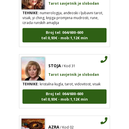
TEHNIKE:
numerologija, anđeoski i ljubavni tarot,
visak, yi ching, knjiga promjena mudrosti, rune,
izrada runskih amajlija
Broj tel: 064/600-600
tel:0,93€ - mob:1,12€ min
STOJA
/ Kod 31
Tarot savjetnik je slobodan
TEHNIKE:
kristalna kugla, tarot, vidovitost, visak
Broj tel: 064/600-600
tel:0,93€ - mob:1,12€ min
AZRA
/ Kod 02