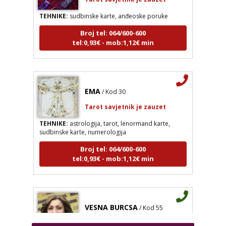
TEHNIKE:
sudbinske karte, anđeoske poruke
Broj tel: 064/600-600
tel:0,93€ - mob:1,12€ min
EMA
/ Kod 30
LUCIJA
/ Kod #136
Tarot savjetnik je zauzet
Tarot savjetnik je zauzet
TEHNIKE:
astrologija, tarot, lenormand karte,
TEHNIKE:
sudbinske karte, anđeoske poruke
sudbinske karte, numerologija
Broj tel: 064/600-600
Broj tel: 064/600-600
tel:0,93€ - mob:1,12€ min
tel:0,93€ - mob:1,12€ min
EMA
/ Kod 30
VESNA BURCSA
/ Kod 55
Tarot savjetnik je zauzet
Tarot savjetnik je slobodan
TEHNIKE:
astrologija, tarot, lenormand karte, sudbinske