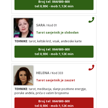
tel:0,93€ - mob:1,12€ min
Broj tel: 064/600-600
tel:0,93€ - mob:1,12€ min
SARA
/ Kod 01
Tarot savjetnik je slobodan
HELENA
/ Kod 333
TEHNIKE:
tarot, keltski križ, visak, anđeoske karte
Tarot savjetnik je zauzet
Broj tel: 064/600-600
TEHNIKE:
tarot, meditacija, slanje pozitivne
tel:0,93€ - mob:1,12€ min
energije, poruke anđela, priča o vašim brojevima
Broj tel: 064/600-600
tel:0,93€ - mob:1,12€ min
HELENA
/ Kod 333
Tarot savjetnik je zauzet
TEHNIKE:
tarot, meditacija, slanje pozitivne energije,
VESNA
/ Kod 05
poruke anđela, priča o vašim brojevima
Tarot savjetnik je slobodan
Broj tel: 064/600-600
tel:0,93€ - mob:1,12€ min
TEHNIKE:
numerologija, anđeoski i ljubavni tarot,
visak, yi ching, knjiga promjena mudrosti, rune,