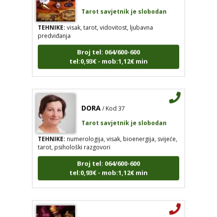
Tarot savjetnik je slobodan
TEHNIKE:
visak, tarot, vidovitost, ljubavna
predviđanja
Broj tel: 064/600-600
tel:0,93€ - mob:1,12€ min
DORA
/ Kod 37
Tarot savjetnik je slobodan
TEHNIKE:
numerologija, visak, bioenergija, svijeće,
tarot, psihološki razgovori
Broj tel: 064/600-600
tel:0,93€ - mob:1,12€ min
VANESA
/ Kod 60