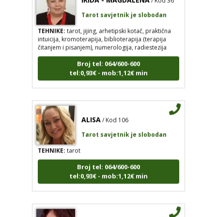
Tarot savjetnik je slobodan
TEHNIKE:
tarot, jijing, arhetipski kotač, praktična
intuicija, kromoterapija, biblioterapija (terapija
čitanjem i pisanjem), numerologija, radiestezija
Broj tel: 064/600-600
tel:0,93€ - mob:1,12€ min
ALISA
/ Kod 106
Tarot savjetnik je slobodan
TEHNIKE:
tarot
Broj tel: 064/600-600
tel:0,93€ - mob:1,12€ min
JASNA
/ Kod 12