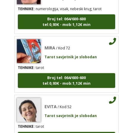
TEHNIKE:
numerologija, visak, nebeski krug, tarot
TEHNIKE:
numerologija, visak, nebeski krug, tarot
Broj tel: 064/600-600
Broj tel: 064/600-600
tel:0,93€ - mob:1,12€ min
tel:0,93€ - mob:1,12€ min
MIRA
/ Kod 72
MIRA
/ Kod 72
Tarot savjetnik je slobodan
Tarot savjetnik je slobodan
TEHNIKE:
tarot
TEHNIKE:
tarot
Broj tel: 064/600-600
Broj tel: 064/600-600
tel:0,93€ - mob:1,12€ min
tel:0,93€ - mob:1,12€ min
EVITA
/ Kod 52
Tarot savjetnik je slobodan
EVITA
/ Kod 52
Tarot savjetnik je slobodan
TEHNIKE:
tarot
TEHNIKE:
tarot
Broj tel: 064/600-600