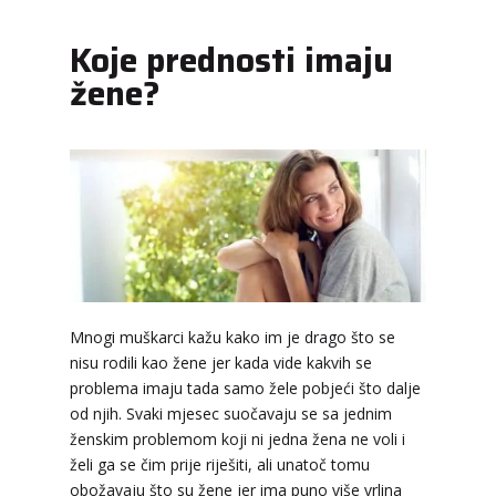
Koje prednosti imaju
žene?
Mnogi muškarci kažu kako im je drago što se
nisu rodili kao žene jer kada vide kakvih se
problema imaju tada samo žele pobjeći što dalje
od njih. Svaki mjesec suočavaju se sa jednim
ženskim problemom koji ni jedna žena ne voli i
želi ga se čim prije riješiti, ali unatoč tomu
LUCIJA
/ Kod #136
obožavaju što su žene jer ima puno više vrlina