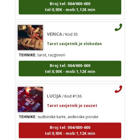
tel:0,93€ - mob:1,12€ min
Broj tel: 064/600-600
tel:0,93€ - mob:1,12€ min
VERICA
/ Kod 35
Tarot savjetnik je slobodan
VERICA
/ Kod 35
TEHNIKE:
tarot, razgovori
Tarot savjetnik je slobodan
Broj tel: 064/600-600
TEHNIKE:
tarot, razgovori
tel:0,93€ - mob:1,12€ min
Broj tel: 064/600-600
tel:0,93€ - mob:1,12€ min
LUCIJA
/ Kod #136
Tarot savjetnik je zauzet
TEHNIKE:
sudbinske karte, anđeoske poruke
Broj tel: 064/600-600
tel:0,93€ - mob:1,12€ min