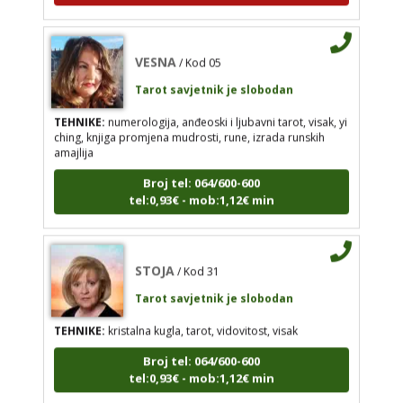
izrada runskih amajlija
Broj tel: 064/600-600
VESNA
/ Kod 05
tel:0,93€ - mob:1,12€ min
Tarot savjetnik je slobodan
TEHNIKE:
numerologija, anđeoski i ljubavni tarot, visak, yi
ching, knjiga promjena mudrosti, rune, izrada runskih
amajlija
STOJA
/ Kod 31
Broj tel: 064/600-600
Tarot savjetnik je slobodan
tel:0,93€ - mob:1,12€ min
TEHNIKE:
kristalna kugla, tarot, vidovitost, visak
Broj tel: 064/600-600
tel:0,93€ - mob:1,12€ min
STOJA
/ Kod 31
Tarot savjetnik je slobodan
TEHNIKE:
kristalna kugla, tarot, vidovitost, visak
AZRA
/ Kod 02
Broj tel: 064/600-600
tel:0,93€ - mob:1,12€ min
Tarot savjetnik je slobodan
TEHNIKE:
visak, tarot, vidovitost, ljubavna