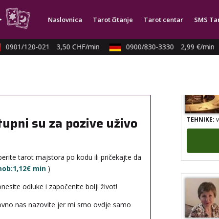
TEHNIKE:
t
Naslovnica
Tarot čitanje
Tarot centar
SMS Ta
0901/120-021
3,50 CHF/min
0900/830-3330
2,99 €/min
TEHNIKE:
v
tupni su za pozive uživo
erite tarot majstora po kodu ili pričekajte da
 mob:1,12€ min
)
site odluke i započenite bolji život!
novno nas nazovite jer mi smo ovdje samo
TEHNIKE:
a