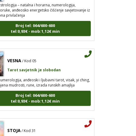
strologija – natalna i horarna, numerologija,
ruke, anđeosko energetsko čišćenje savjetovanje iz
ona privlačenja
Broj tel: 064/600-600
tel:0,93€ - mob:1,12€ min
VESNA
/ Kod 05
Tarot savjetnik je slobodan
umerologija, anđeoski i ljubavni tarot, visak, yi ching,
jena mudrosti, rune, izrada runskih amajlija
Broj tel: 064/600-600
tel:0,93€ - mob:1,12€ min
STOJA
/ Kod 31
Tarot savjetnik je zauzet