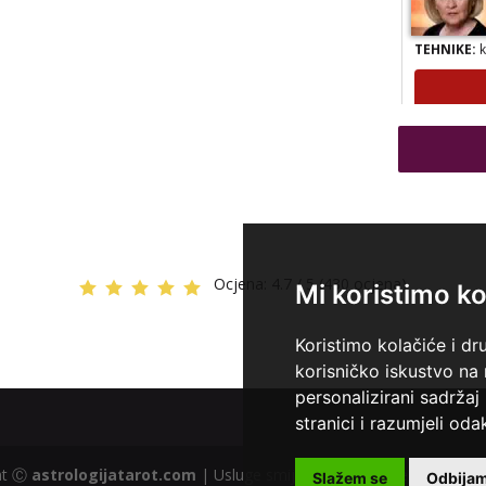
TEHNIKE:
k
TEHNIKE:
v
Ocjena:
4.7 / 5 (430 ocjena)
Mi koristimo ko
Koristimo kolačiće i dr
korisničko iskustvo na
personalizirani sadržaj 
stranici i razumjeli odak
ght Ⓒ
astrologijatarot.com
| Usluge smiju koristiti osobe starije od
Slažem se
Odbija