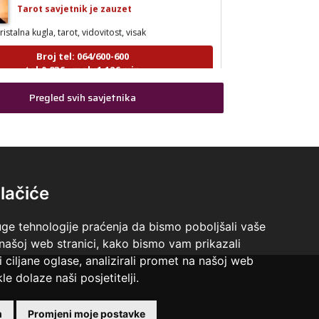
ristalna kugla, tarot, vidovitost, visak
Broj tel: 064/600-600
tel:0,93€ - mob:1,12€ min
Pregled svih savjetnika
AZRA
/ Kod 02
Tarot savjetnik je slobodan
isak, tarot, vidovitost, ljubavna predviđanja
lačiće
Broj tel: 064/600-600
tel:0,93€ - mob:1,12€ min
uge tehnologije praćenja da bismo poboljšali vaše
 našoj web stranici, kako bismo vam prikazali
i ciljane oglase, analizirali promet na našoj web
le dolaze naši posjetitelji.
DORA
/ Kod 37
Tarot savjetnik je slobodan
 +18 godina.
m
Promjeni moje postavke