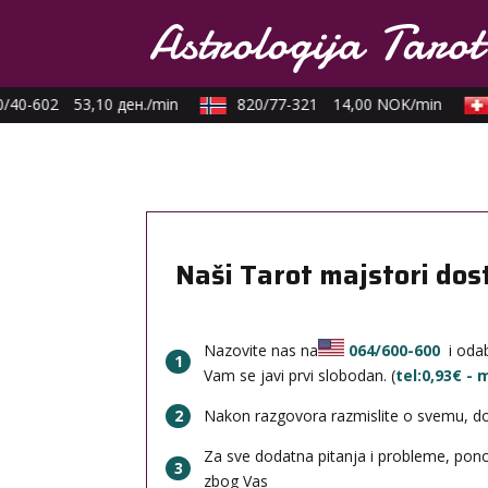
40-602
53,10 ден./min
820/77-321
14,00 NOK/min
Naši Tarot majstori dos
Nazovite nas na
064/600-600
i odab
1
Vam se javi prvi slobodan. (
tel:0,93€ -
2
Nakon razgovora razmislite o svemu, done
Za sve dodatna pitanja i probleme, po
3
zbog Vas