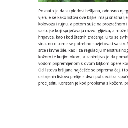
Poznato je da su plodovi bršljana, odnosno njeg
vjeruje se kako listovi ove biljke imaju snažna lje
kolovozu i rujnu, a potom suše na prozračnom i
sastojke koji sprječavaju razvoj gljivica, a može b
hripavca, kao i kod štetnih zračenja. U tu se sv
vina, no o tome se potrebno savjetovati sa struč
srce i krvne žile, kao i za regulaciju menstrualno
kožom te kurjim okom, a zanimljivo je da pomaže 
vodom pripremljenom s ovom biljkom opere ko
Od listova bršljana najčešće se priprema čaj, i to
usitnjenih listova prelije s dva i pol decilitra k
procijediti. Koristan je kod problema s kožom, p