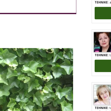
TEHNIKE:
t
TEHNIKE:
t
sudbinske k