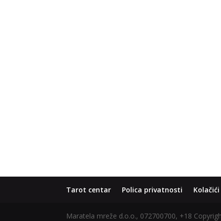
Tarot centar
Polica privatnosti
Kolačići
Maratela mreže d.o.o., 072700700, +18 Copyri