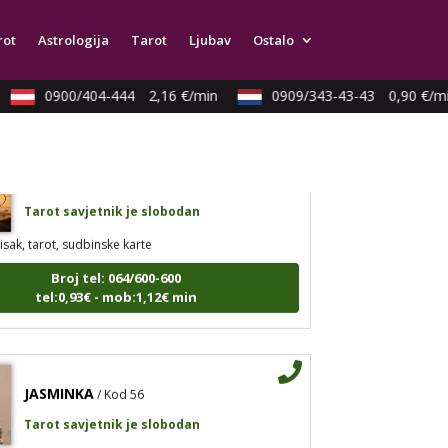
arot, astrologija, rune
rot
Astrologija
Tarot
Ljubav
Ostalo
Broj tel: 064/600-600
tel:0,93€ - mob:1,12€ min
0900/404-444
2,16 €/min
0909/343-43-43
0,90 €/min
KATARINA
/ Kod 45
Tarot savjetnik je slobodan
isak, tarot, sudbinske karte
Broj tel: 064/600-600
tel:0,93€ - mob:1,12€ min
JASMINKA
/ Kod 56
Tarot savjetnik je slobodan
strologija, numerologija, tarot