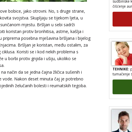
čišćenje au
ove bobice, jako otrovni. No, s druge strane,
kovita svojstva. Skupljaju se tijekom ljeta, u
 sunčanom mjestu. Bršljan u sebi sadrži
iti koristan protiv bronhitisa, astme, kašlja i
rhu priprema posebna mješavina bršljana i bijelog
njacima. Bršljan je koristan, među ostalim, za
g ciklusa. Koristi se i kod nekih problema s
u borbi protiv gnjida i ušiju, ukoliko se
TEHNIKE:
p
sa.
tumačenje 
 na način da se jedna čajna žličica sušenih i
ipuće vode. Nakon deset minuta čaj je potrebno
ojedinih želučanih bolesti i reumatskih tegoba.