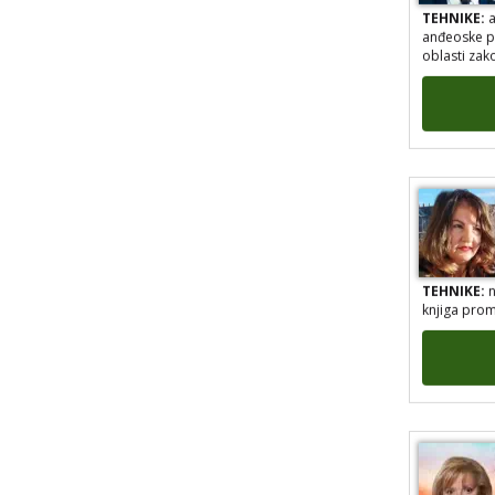
TEHNIKE:
a
anđeoske po
oblasti zak
TEHNIKE:
n
knjiga prom