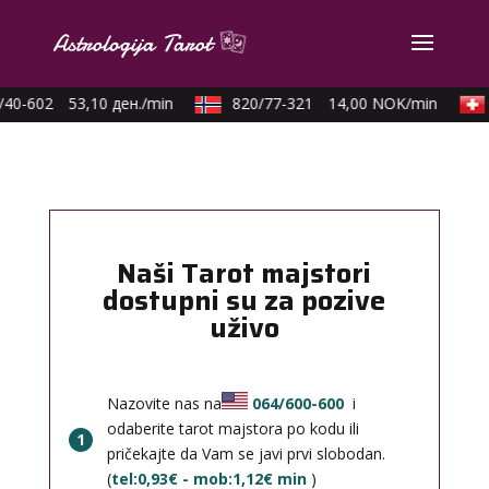
40-602
53,10 ден./min
820/77-321
14,00 NOK/min
Naši Tarot majstori
dostupni su za pozive
uživo
Nazovite nas na
064/600-600
i
odaberite tarot majstora po kodu ili
1
pričekajte da Vam se javi prvi slobodan.
(
tel:0,93€ - mob:1,12€ min
)