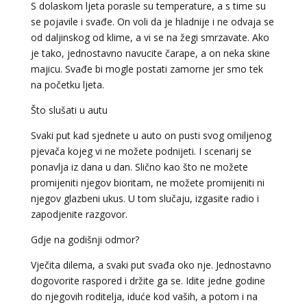
S dolaskom ljeta porasle su temperature, a s time su
se pojavile i svađe. On voli da je hladnije i ne odvaja se
LUCIJA
/ Kod #136
od daljinskog od klime, a vi se na žegi smrzavate. Ako
Tarot savjetnik je zauzet
je tako, jednostavno navucite čarape, a on neka skine
majicu. Svađe bi mogle postati zamorne jer smo tek
TEHNIKE:
sudbinske karte, anđeoske poruke
na početku ljeta.
Broj tel: 064/600-600
tel:0,93€ - mob:1,12€ min
Što slušati u autu
Svaki put kad sjednete u auto on pusti svog omiljenog
pjevača kojeg vi ne možete podnijeti. I scenarij se
ponavlja iz dana u dan. Slično kao što ne možete
VESNA
/ Kod 05
promijeniti njegov bioritam, ne možete promijeniti ni
Tarot savjetnik je zauzet
njegov glazbeni ukus. U tom slučaju, izgasite radio i
zapodjenite razgovor.
TEHNIKE:
numerologija, anđeoski i ljubavni tarot, visak, yi
ching, knjiga promjena mudrosti, rune, izrada runskih
Gdje na godišnji odmor?
amajlija
Vječita dilema, a svaki put svađa oko nje. Jednostavno
Broj tel: 064/600-600
tel:0,93€ - mob:1,12€ min
dogovorite raspored i držite ga se. Idite jedne godine
do njegovih roditelja, iduće kod vaših, a potom i na